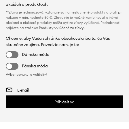
akciách a produktoch.
**Zľava je jednorazová, vzťahuje sa na nezľavnené produkty a platí pri
nákupe v min. hodnote 80 €. Zľavu nie je možné kombinovať s inými
akciami a niektoré produkty môžu byť zo zľavy vylúčené. Podrobnosti
nájdete na stránke:
Produkty vylúčené zo zľavy.
.
Chceme, aby Vaša schránka obsahovala iba to, čo Vás
skutočne zaujíma. Povedzte nám, je to:
Dámska móda
Pánska móda
Výber ponuky je voliteľný
Prihlásiť sa