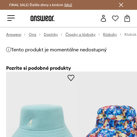
FINAL SALE! Ďalšie zľavy s kódom
Šetrite s Answear Club >
SALE
Answear
Ona
Doplnky
Čiapky a klobúky
Klobúky
Klobúk
Tento produkt je momentálne nedostupný
Pozrite si podobné produkty