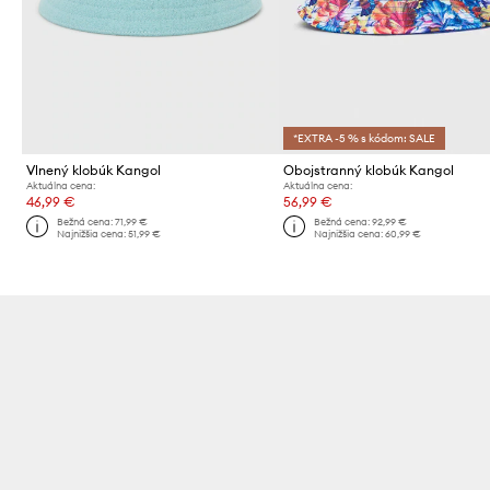
*EXTRA -5 % s kódom: SALE
Vlnený klobúk Kangol
Obojstranný klobúk Kangol
Aktuálna cena:
Aktuálna cena:
46,99 €
56,99 €
Bežná cena:
71,99 €
Bežná cena:
92,99 €
Najnižšia cena:
51,99 €
Najnižšia cena:
60,99 €