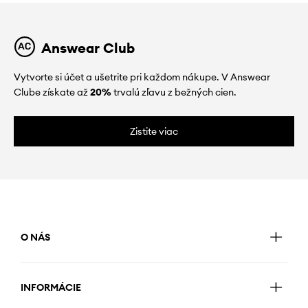
Answear Club
Vytvorte si účet a ušetrite pri každom nákupe. V Answear
Clube získate až
20%
trvalú zľavu z bežných cien.
Zistite viac
O NÁS
INFORMÁCIE