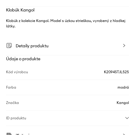
Klobúk Kangol
Klobúk z kolekcie Kangol. Model s úzkou strieškou, vyrobený z hladkej
látky.
Detaily produktu
Údaje o produkte
Kód výrobcu
K2094ST.IL525
Farba
modrá
Značka
Kangol
ID produktu