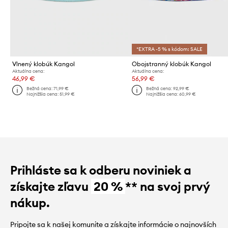
*EXTRA -5 % s kódom: SALE
Vlnený klobúk Kangol
Obojstranný klobúk Kangol
Aktuálna cena:
Aktuálna cena:
46,99 €
56,99 €
Bežná cena:
71,99 €
Bežná cena:
92,99 €
Najnižšia cena:
51,99 €
Najnižšia cena:
60,99 €
Prihláste sa k odberu noviniek a
získajte zľavu
20 %
** na svoj prvý
nákup.
Pripojte sa k našej komunite a získajte informácie o najnovších