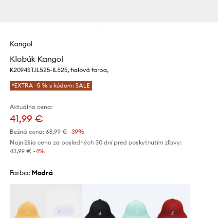
Kangol
Klobúk Kangol
K2094ST.IL525-IL525, fialová farba,
*EXTRA -5 % s kódom: SALE
Aktuálna cena:
41,99 €
Bežná cena:
68,99 €
-39%
Najnižšia cena za posledných 30 dní pred poskytnutím zľavy:
43,99 €
 -4%
Farba:
modrá