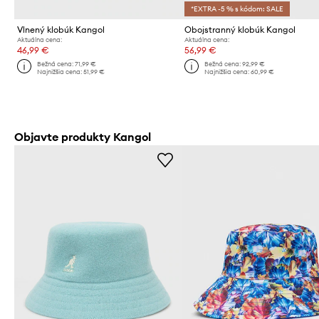
*EXTRA -5 % s kódom: SALE
Vlnený klobúk Kangol
Obojstranný klobúk Kangol
Aktuálna cena:
Aktuálna cena:
46,99 €
56,99 €
Bežná cena:
71,99 €
Bežná cena:
92,99 €
Najnižšia cena:
51,99 €
Najnižšia cena:
60,99 €
Objavte produkty Kangol