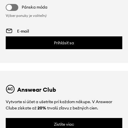
Pánska móda
Výber ponuky je voliteľný
Prihlásiť sa
Answear Club
Vytvorte si účet a ušetrite pri každom nákupe. V Answear
Clube získate až
20%
trvalú zľavu z bežných cien.
Zistite viac