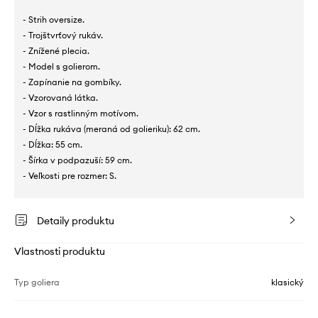
- Strih oversize.
- Trojštvrťový rukáv.
- Znížené plecia.
- Model s golierom.
- Zapínanie na gombíky.
- Vzorovaná látka.
- Vzor s rastlinným motívom.
- Dĺžka rukáva (meraná od golieriku): 62 cm.
- Dĺžka: 55 cm.
- Šírka v podpazuší: 59 cm.
- Veľkosti pre rozmer: S.
Detaily produktu
Vlastnosti produktu
Typ goliera
klasický