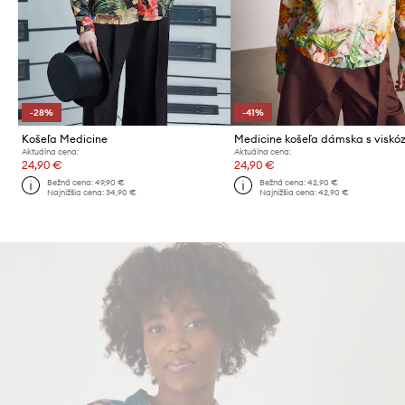
-28%
-41%
Košeľa Medicine
Medicine košeľa dámska s viskó
Aktuálna cena:
Aktuálna cena:
24,90 €
24,90 €
Bežná cena:
49,90 €
Bežná cena:
42,90 €
Najnižšia cena:
34,90 €
Najnižšia cena:
42,90 €