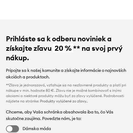
Prihláste sa k odberu noviniek a
získajte zľavu
20 %
** na svoj prvý
nákup.
Pripojte sa k našej komunite a získajte informácie o najnovších
akciách a produktoch.
**Zľava je jednorazová, vzťahuje sa na nezľavnené produkty a platí pri
nákupe v min. hodnote 80 €. Zľavu nie je možné kombinovať s inými
akciami a niektoré produkty môžu byť zo zľavy vylúčené. Podrobnosti
nájdete na stránke:
Produkty vylúčené zo zľavy.
.
Chceme, aby Vaša schránka obsahovala iba to, čo Vás
skutočne zaujíma. Povedzte nám, je to:
Dámska móda