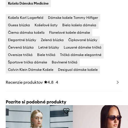
Košela Dámska Medicine
Košeľa Karl Lagerfeld
Dámske košele Tommy Hilfiger
Guess blúzka
Košeľové šaty
Biela košela dámska
Čierna dámska košeľa
Flanelové košele dámske
Elegantné blúzky
Zelená blúzka
Čipkované blúzky
Červená blúzka
Letné blúzky
Luxusné dámske tričká
Oversize tričká
Biele tričká
Tričká dámske elegantné
Športove trička dámske
Bavlnené tričká
Calvin Klein Dámske Košele
Desigual dámske košele
Recenzie produktov
4.8
4
Pozrite si podobné produkty