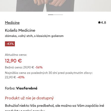
Medicine
4.8
Košeľa Medicine
dámska, voľný strih, s klasickým golierom
-43%
Aktuálna cena:
12,90 €
Bežná cena:
29,90 €
-56%
Najnižšia cena za posledných 30 dní pred poskytnutím zľavy:
22,90 €
 -43%
Farba:
viacfarebná
Produkt už nie je dostupný
Bohužiaľ niekto Vás predbehol, ale možno sa Vám zapáčia iné