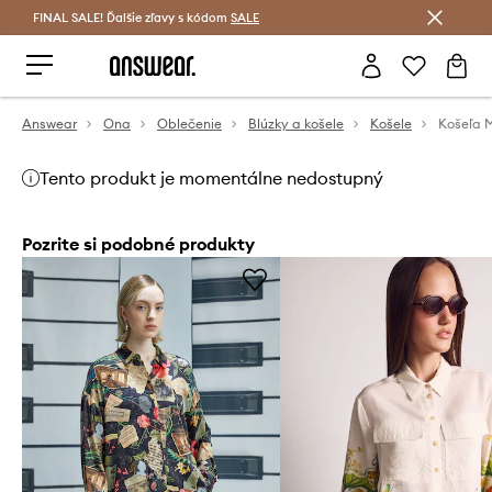
FINAL SALE! Ďalšie zľavy s kódom
Šetrite s Answear Club >
SALE
Answear
Ona
Oblečenie
Blúzky a košele
Košele
Košeľa 
Tento produkt je momentálne nedostupný
Pozrite si podobné produkty