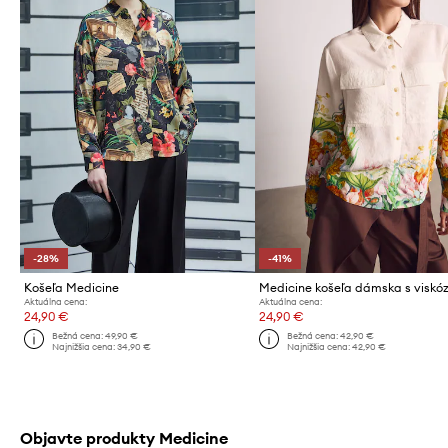
-28%
-41%
Košeľa Medicine
Medicine košeľa dámska s viskó
Aktuálna cena:
Aktuálna cena:
24,90 €
24,90 €
Bežná cena:
49,90 €
Bežná cena:
42,90 €
Najnižšia cena:
34,90 €
Najnižšia cena:
42,90 €
Objavte produkty Medicine