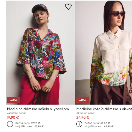
-47%
-41%
Medicine dámska košeľa s lyocellom
Medicine košeľa dámska s viskó
Aktuálna cena:
Aktuálna cena:
19,90 €
24,90 €
Bežná cena:
37,90 €
Bežná cena:
42,90 €
Najnižšia cena:
37,90 €
Najnižšia cena:
42,90 €