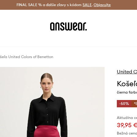
tná doprava od 60 € >
FINAL SALE % a ďalšie zľavy s kódom
Doručenie aj do 24 h >
SALE
.
Objavujte
Šetrite s A
šeľa United Colors of Benetton
United C
Košeľ
čierna farb
-50%
*
Aktuálna c
39,95 
Bežná cena