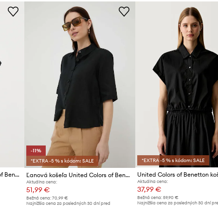
ID produktu
-11%
*EXTRA -5 % s kódom: SALE
*EXTRA -5 % s kódom: SALE
Ľanová košeľa United Colors of Benetton
Ľanová košeľa United Colors of Benetton
Aktuálna cena:
Aktuálna cena:
37,99 €
51,99 €
Bežná cena:
59,90 €
Bežná cena:
70,99 €
d
Najnižšia cena za posledných 30 dní pr
Najnižšia cena za posledných 30 dní pred
poskytnutím zľavy:
41,99 €
poskytnutím zľavy:
58,99 €