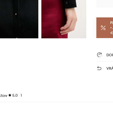
F
*
€
DO
VRÁ
ktov
5.0
1