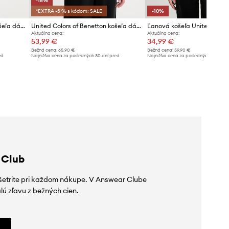
-18%
*EXTRA -5 % s kódom: SALE
-10%
United Colors of Benetton košeľa dámska z viskózy
United Colors of Benetton košeľa dámska ľanová
Aktuálna cena:
Aktuálna cena:
53,99 €
34,99 €
Bežná cena:
65,90 €
Bežná cena:
59,90 €
ed
Najnižšia cena za posledných 30 dní pred
Najnižšia cena za posledných 30 dní 
poskytnutím zľavy:
65,90 €
poskytnutím zľavy:
38,99 €
 Club
ušetrite pri každom nákupe. V Answear Clube
lú zľavu z bežných cien.