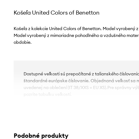
Košeľa United Colors of Benetton
Košeľa z kolekcie United Colors of Benetton. Model vyrobený z 
Model vyrobený z mimoriadne pohodlného a vzdušného materiál
obdobie.
Dostupné veľkosti sú prepočítané z talianského číslovan
štandardné európske číslovanie. Objednaná veľkosť sa môž
uvedenej na oblečení (IT 38/XXS = EU XS).Pre správny vý
pozrite tabuľku veľkostí.
- Jednoduchý strih neblokujúci pohyb.
- Dlhý rukáv.
- Model s mäkkým golierom.
- Pohodlné zapínanie na gombík uľahčuje obliekanie a vyz
Podobné produkty
- Dĺžka rukáva: 64 cm.