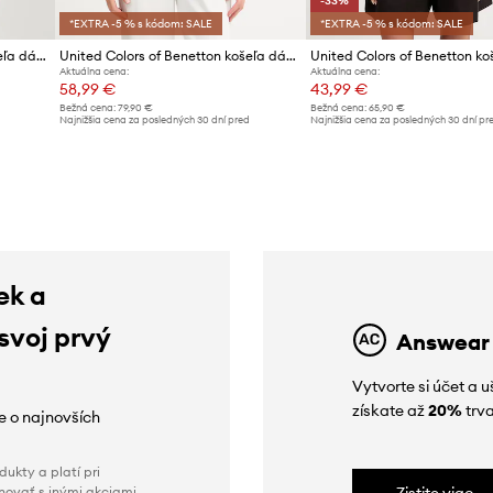
-33%
*EXTRA -5 % s kódom: SALE
*EXTRA -5 % s kódom: SALE
United Colors of Benetton košeľa dámska bavlnená
United Colors of Benetton košeľa dámska s lyocellom
Aktuálna cena:
Aktuálna cena:
58,99 €
43,99 €
Bežná cena:
79,90 €
Bežná cena:
65,90 €
d
Najnižšia cena za posledných 30 dní pred
Najnižšia cena za posledných 30 dní pr
poskytnutím zľavy:
64,99 €
poskytnutím zľavy:
65,90 €
ek a
 svoj prvý
Answear
Vytvorte si účet a 
získate až
20%
trva
ie o najnovších
ukty a platí pri
novať s inými akciami