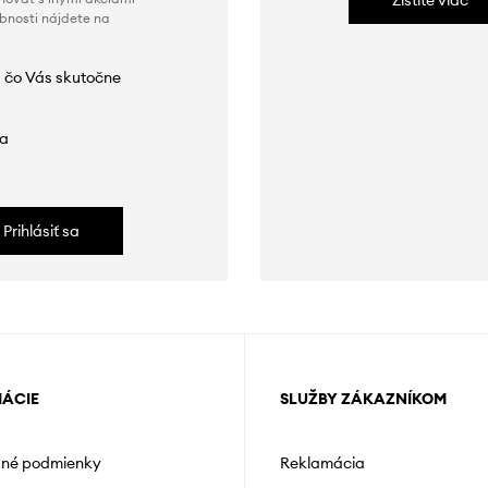
Zistite viac
obnosti nájdete na
 čo Vás skutočne
da
Prihlásiť sa
MÁCIE
SLUŽBY ZÁKAZNÍKOM
né podmienky
Reklamácia