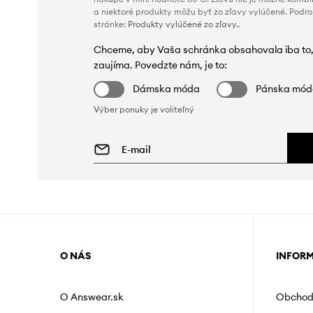
a niektoré produkty môžu byť zo zľavy vylúčené. Podr
stránke:
Produkty vylúčené zo zľavy.
.
Chceme, aby Vaša schránka obsahovala iba to,
zaujíma. Povedzte nám, je to:
Dámska móda
Pánska mó
Výber ponuky je voliteľný
O NÁS
INFOR
O Answear.sk
Obchod