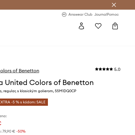
nswear Club >
-20 % na prvý nákup >
Answear Club
Journal
Pomoc
5.0
olors of Benetton
a United Colors of Benetton
a, regular, s klasickým golierom, 55M1DQ0CP
EXTRA -5 % s kódom: SALE
ena:
€
:
79,90 €
-50%