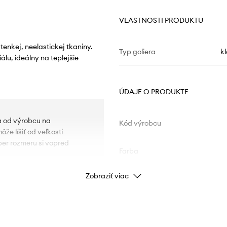
VLASTNOSTI PRODUKTU
tenkej, neelastickej tkaniny.
Typ goliera
k
u, ideálny na teplejšie
ÚDAJE O PRODUKTE
ia od výrobcu na
Kód výrobcu
e líšiť od veľkosti
ber rozmeru si vopred
Farba
Zobraziť viac
Značka
U
liekanie.
Výrobca