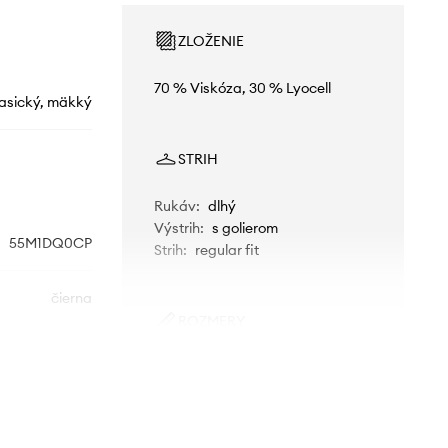
ZLOŽENIE
70 % Viskóza, 30 % Lyocell
lasický, mäkký
STRIH
Rukáv
:
dlhý
Výstrih
:
s golierom
55M1DQ0CP
Strih
:
regular fit
čierna
ROZMERY
nited Colors of
Modelka je vysoká 177 cm a má
Benetton
na sebe veľkosť S
Štandardná veľkosť
Odporúčame zvoliť veľkosť, ktorú