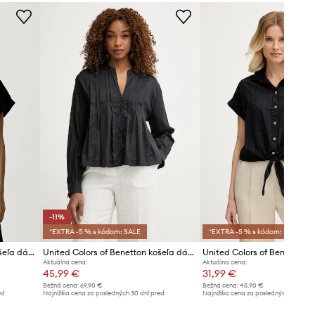
bežne nosíte.
Veľkosti uvedené v obchode boli
prepočítané na štandardnú európsku
tabuľku veľkostí. Na etikete
dodaného produktu sa nachádza
pôvodné označenie výrobcu.
Tabuľka veľkostí
-11%
*EXTRA -5 % s kódom: SALE
*EXTRA -5 % s kódom: SALE
United Colors of Benetton košeľa dámska bavlnená
United Colors of Benetton košeľa dámska bavlnená
Aktuálna cena:
Aktuálna cena:
45,99 €
31,99 €
Bežná cena:
69,90 €
Bežná cena:
45,90 €
ed
Najnižšia cena za posledných 30 dní pred
Najnižšia cena za posledných 30 dní 
poskytnutím zľavy:
51,99 €
poskytnutím zľavy:
34,99 €