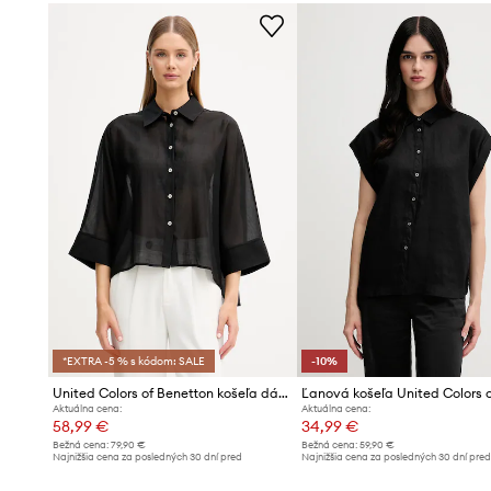
- Dĺžka: 67 cm.
- Šírka v podpazuší: 47 cm.
- Veľkosti pre rozmer: S.
*EXTRA -5 % s kódom: SALE
-10%
United Colors of Benetton košeľa dámska s lyocellom
Aktuálna cena:
Aktuálna cena:
58,99 €
34,99 €
Bežná cena:
79,90 €
Bežná cena:
59,90 €
Najnižšia cena za posledných 30 dní pred
Najnižšia cena za posledných 30 dní pre
poskytnutím zľavy:
64,99 €
poskytnutím zľavy:
38,99 €