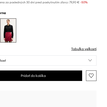
ena za posledných 30 dní pred poskytnutím zľavy:
79,90 €
 -50%
ierna
Tabuľka veľkostí
ľkosť
Pridať do košíka