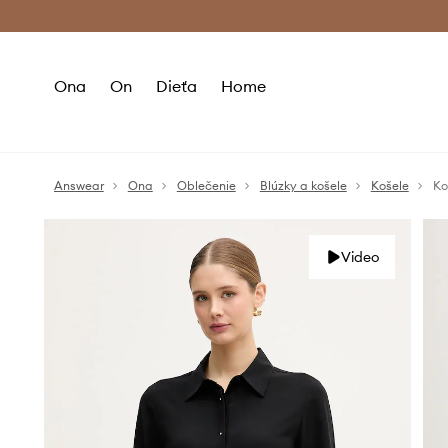
Premium Fashion Benefits >
Bezpla
Ona
On
Dieťa
Home
Answear
Ona
Oblečenie
Blúzky a košele
Košele
Ko
Video