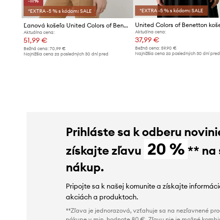
-11%
*EXTRA -5 % s kódom: SALE
*EXTRA -5 % s kódom: SALE
Ľanová košeľa United Colors of Benetton
Aktuálna cena:
Aktuálna cena:
37,99 €
51,99 €
Bežná cena:
59,90 €
Bežná cena:
70,99 €
Najnižšia cena za posledných 30 dní pre
Najnižšia cena za posledných 30 dní pred
poskytnutím zľavy:
41,99 €
poskytnutím zľavy:
58,99 €
Prihláste sa k odberu novini
20 %
získajte zľavu
** na
nákup.
Pripojte sa k našej komunite a získajte informác
akciách a produktoch.
**Zľava je jednorazová, vzťahuje sa na nezľavnené prod
nákupe v min. hodnote 80 €. Zľavu nie je možné kombi