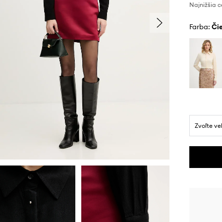
Najnižšia c
Farba:
č
Zvoľte ve