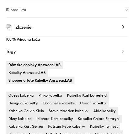
ID produktu
Zloženie
100 % Prírodná koža
Tagy
Dámske doplnky Answear.LAB
Kabelky Answear.LAB
Shopper a Tote Kabelky Answear.LAB
Guess kabelka
Pinko kabelka
Kabelka Karl Lagerfeld
Desigual kabelky
Coccinelle kabelka
Coach kabelka
Kabelka Calvin Klein
Steve Madden kabelky
Aldo kabelky
Dkny kabelka
Michael Kors kabelky
Kabelka Chiara Ferragni
Kabelka Kurt Geiger
Patrizia Pepe kabelky
Kabelky Twinset