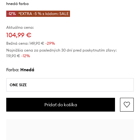
hnedá farba
-12%
*EXTRA -5 % s kódom: SALE
Aktuálna cena:
104,99 €
Bežná cena:
149,90 €
-29%
Najnižšia cena za posledných 30 dní pred poskytnutím zľavy:
119,90 €
 -12%
Farba:
hnedá
ONE SIZE
Pridať do košíka