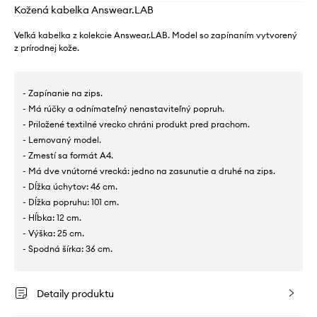
Kožená kabelka Answear.LAB
Veľká kabelka z kolekcie Answear.LAB. Model so zapínaním vytvorený
z prírodnej kože.
- Zapínanie na zips.
- Má rúčky a odnímateľný nenastaviteľný popruh.
- Priložené textilné vrecko chráni produkt pred prachom.
- Lemovaný model.
- Zmestí sa formát A4.
- Má dve vnútorné vrecká: jedno na zasunutie a druhé na zips.
- Dĺžka úchytov: 46 cm.
- Dĺžka popruhu: 101 cm.
- Hĺbka: 12 cm.
- Výška: 25 cm.
- Spodná šírka: 36 cm.
Detaily produktu