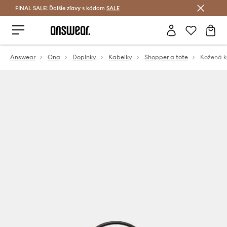
FINAL SALE! Ďalšie zľavy s kódom
Šetrite s Answear Club >
SALE
Answear
Ona
Doplnky
Kabelky
Shopper a tote
Kožená k