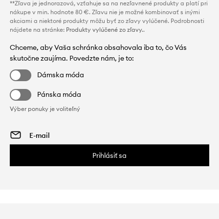
**Zľava je jednorazová, vzťahuje sa na nezľavnené produkty a platí pri
nákupe v min. hodnote 80 €. Zľavu nie je možné kombinovať s inými
akciami a niektoré produkty môžu byť zo zľavy vylúčené. Podrobnosti
nájdete na stránke:
Produkty vylúčené zo zľavy.
.
Chceme, aby Vaša schránka obsahovala iba to, čo Vás
skutočne zaujíma. Povedzte nám, je to:
Dámska móda
Pánska móda
Výber ponuky je voliteľný
Prihlásiť sa