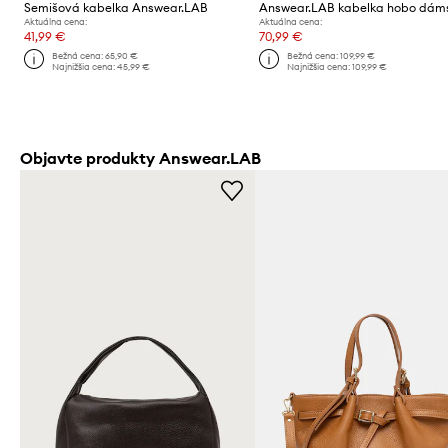
Semišová kabelka Answear.LAB
Aktuálna cena:
Aktuálna cena:
41,99 €
70,99 €
Bežná cena:
65,90 €
Bežná cena:
109,99 €
Najnižšia cena:
45,99 €
Najnižšia cena:
109,99 €
Objavte produkty Answear.LAB