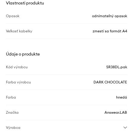
Vlastnosti produktu
Opasok
odnímateľný opasok
Veľkosť kabelky
zmestí sa formát A4
Údaje o produkte
Kód výrobcu
SR38DL.pak
Farba výrobcu
DARK CHOCOLATE
Farba
hnedá
Značka
Answear.LAB
Výrobca