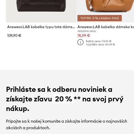
*EXTRA -5 % s kódom: SALE
Answear.LAB kabelka typu tote dámska kožená
Answear.LAB kabelka dámska k
Aktuálna cena:
109,90 €
76,99 €
Bežná cena:
119,90 €
Najnižšia cena:
84,99 €
Prihláste sa k odberu noviniek a
získajte zľavu
20 %
** na svoj prvý
nákup.
Pripojte sa k našej komunite a získajte informácie o najnovších
akciách a produktoch.