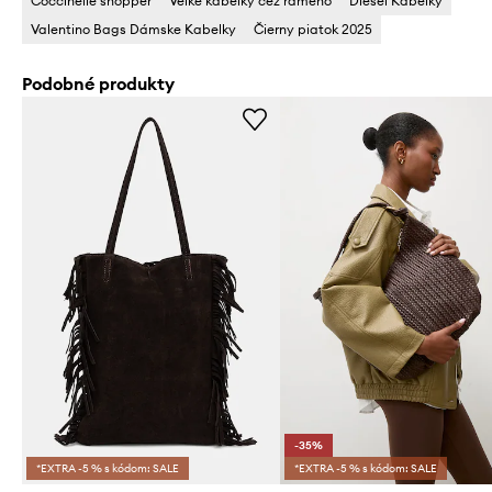
Coccinelle shopper
Veľké kabelky cez rameno
Diesel Kabelky
Valentino Bags Dámske Kabelky
Čierny piatok 2025
Podobné produkty
-35%
*EXTRA -5 % s kódom: SALE
*EXTRA -5 % s kódom: SALE