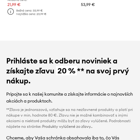
21,99 €
53,99 €
Bežná cena:
33,99 €
Najnižšia cena:
23,99 €
Prihláste sa k odberu noviniek a
získajte zľavu
20 %
** na svoj prvý
nákup.
Pripojte sa k našej komunite a získajte informácie o najnovších
akciách a produktoch.
**Zľava je jednorazová, vzťahuje sa na nezľavnené produkty a platí pri
nákupe v min. hodnote 80 €. Zľavu nie je možné kombinovať s inými
akciami a niektoré produkty môžu byť zo zľavy vylúčené. Podrobnosti
nájdete na stránke:
Produkty vylúčené zo zľavy.
.
Chceme, aby Vaša schránka obsahovala iba to, čo Vás