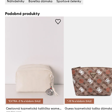
Náhrdelníky
Baretka dámska
Športové čelenky
Podobné produkty
*EXTRA -5 % s kódom: SALE
*-15 % s kódom: SALE
Cestovná kozmetická taštička women'secret x SNOOPY
Aktuálna cena: