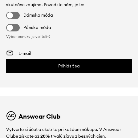
skutočne zaujíma. Povedzte nám, je to:
Dámska móda
Pánska móda
Výber ponuky je voliteľný
Prihlásiť sa
Answear Club
Vytvorte si účet a ušetrite pri každom nákupe. V Answear
Clube získate až
20%
trvalú zľavu z bežných cien.