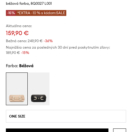
béžová farba, 8Q0027 L001
-15%
*EXTRA -10 % s kódom:SALE
Aktuálna cena:
159,90 €
Bežná cena:
249,90 €
-36%
Najnižšia cena za posledných 30 dní pred poskytnutím zľavy:
189,90 €
 -15%
Farba:
béžová
ONE SIZE