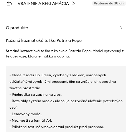
VRÁTENIE A REKLAMÁCIA
Vrátenie do 30 dní
O produkte
Kožená kozmetická taška Patrizia Pepe
Stredná kozmetická taška z kolekcie Patrizia Pepe. Model vytvorený z
teľacej kože, ktorá je mäkká a odolná.
- Model z radu Go Green, vyrobený z vlákien, vyrobených
udržateľnými výrobnými procesmi, čím sa znižuje ich dopad na
životné prostredie
- Priehradka sa zapína na zips.
- Rozsiahly systém vreciek uľahčuje bezpečné uloženie potrebných
vecí.
- Lemovaný model.
- Nezmestí sa formát A4.
- Priložené textilné vrecko chráni produkt pred prachom.