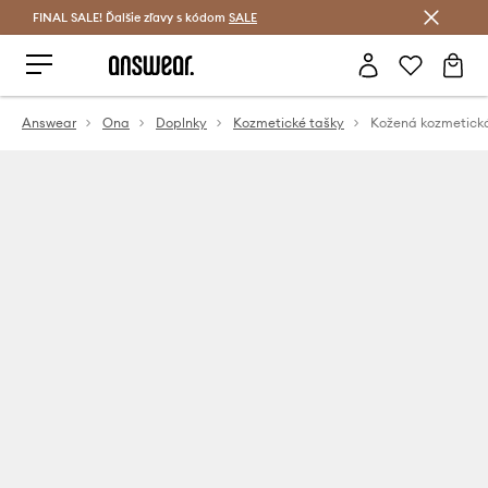
FINAL SALE! Ďalšie zľavy s kódom
Šetrite s Answear Club >
SALE
Answear
Ona
Doplnky
Kozmetické tašky