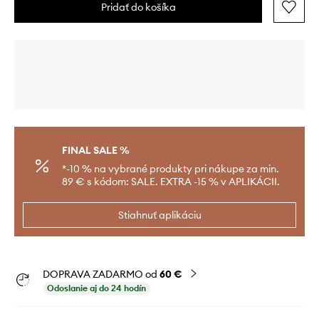
Pridať do košíka
FINAL SALE %
*-10 % na vybrané produkty pri nákupe za min.
89 € s kódom: SALE. EXTRA -15 % v APLIKÁCII.
Stiahnuť aplikáciu
DOPRAVA ZADARMO od
60 €
Odoslanie aj do 24 hodín