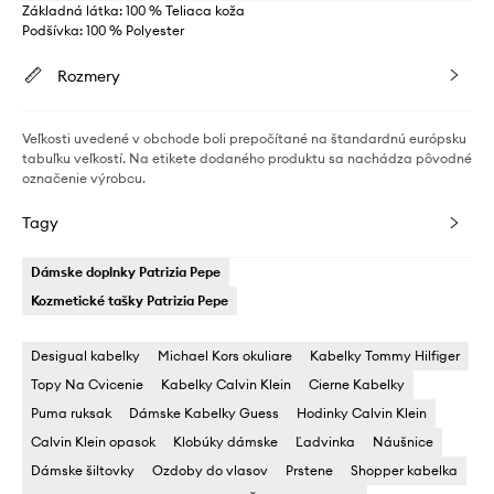
Základná látka: 100 % Teliaca koža
Podšívka: 100 % Polyester
Rozmery
Veľkosti uvedené v obchode boli prepočítané na štandardnú európsku
tabuľku veľkostí. Na etikete dodaného produktu sa nachádza pôvodné
označenie výrobcu.
Tagy
Dámske doplnky Patrizia Pepe
Kozmetické tašky Patrizia Pepe
Desigual kabelky
Michael Kors okuliare
Kabelky Tommy Hilfiger
Topy Na Cvicenie
Kabelky Calvin Klein
Cierne Kabelky
Puma ruksak
Dámske Kabelky Guess
Hodinky Calvin Klein
Calvin Klein opasok
Klobúky dámske
Ľadvinka
Náušnice
Dámske šiltovky
Ozdoby do vlasov
Prstene
Shopper kabelka