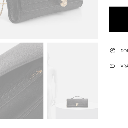
DO
VRÁ