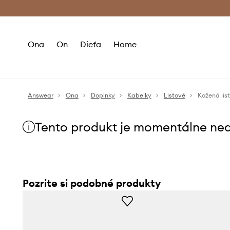
Premium Fashion Benefits >
Bezpla
Ona
On
Dieťa
Home
Answear
Ona
Doplnky
Kabelky
Listové
Kožená lis
Tento produkt je momentálne ne
Pozrite si podobné produkty