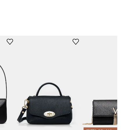
čierna
 Michael Kors