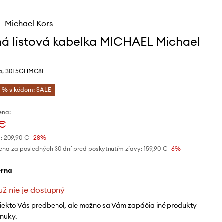
 Michael Kors
á listová kabelka MICHAEL Michael
ba, 30F5GHMC8L
 % s kódom: SALE
ena:
 €
:
209,90 €
-28%
ena za posledných 30 dní pred poskytnutím zľavy:
159,90 €
 -6%
ierna
už nie je dostupný
niekto Vás predbehol, ale možno sa Vám zapáčia iné produkty
onuky.