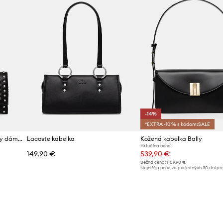
-14%
*EXTRA -10 % s kódom:SALE
Steve Madden kabelka do ruky dámska z imitácie kože Bdiamond
Lacoste kabelka
Kožená kabelka Bally
Aktuálna cena:
149,90 €
539,90 €
Bežná cena:
1109,90 €
d
Najnižšia cena za posledných 30 dní pr
poskytnutím zľavy:
629,90 €