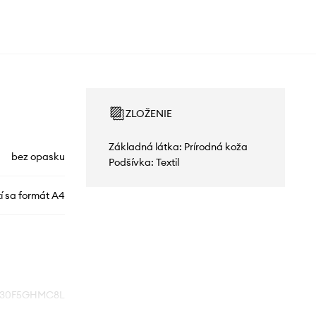
ZLOŽENIE
Základná látka: Prírodná koža
bez opasku
Podšívka: Textil
í sa formát A4
30F5GHMC8L