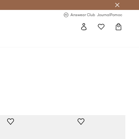
nswear Club >
-20 % na prvý nákup >
Answear Club
Journal
Pomoc