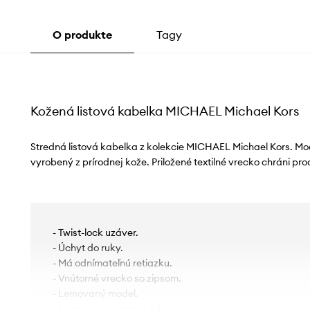
O produkte
Tagy
Kožená listová kabelka MICHAEL Michael Kors
Stredná listová kabelka z kolekcie MICHAEL Michael Kors. Mo
vyrobený z prírodnej kože. Priložené textilné vrecko chráni p
- Twist-lock uzáver.
- Úchyt do ruky.
- Má odnímateľnú retiazku.
- Vnútorné vrecko so zipsom.
- Lemovaný model.
- Nezmestí sa formát A4.