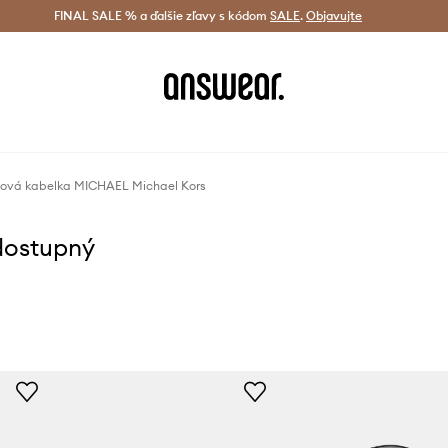
tná doprava od 60 € >
FINAL SALE % a ďalšie zľavy s kódom
Doručenie aj do 24 h >
SALE
.
Objavujte
Šetrite s A
tová kabelka MICHAEL Michael Kors
dostupný