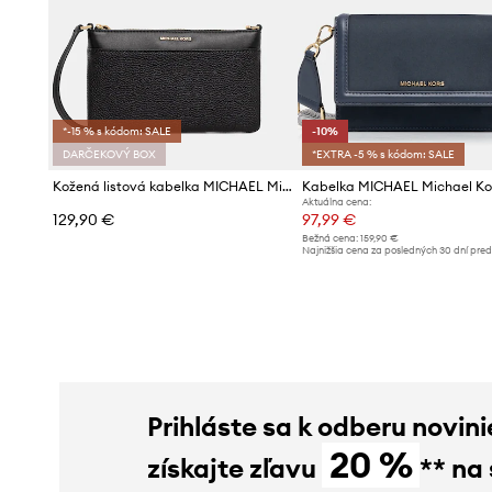
*-15 % s kódom: SALE
-10%
DARČEKOVÝ BOX
*EXTRA -5 % s kódom: SALE
Kožená listová kabelka MICHAEL Michael Kors
Kabelka MICHAEL Michael Ko
Aktuálna cena:
129,90 €
97,99 €
Bežná cena:
159,90 €
Najnižšia cena za posledných 30 dní pre
poskytnutím zľavy:
109,90 €
Prihláste sa k odberu novini
20 %
získajte zľavu
** na