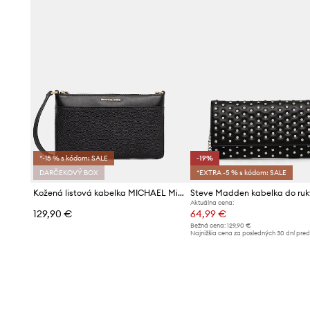
*-15 % s kódom: SALE
-19%
DARČEKOVÝ BOX
*EXTRA -5 % s kódom: SALE
Kožená listová kabelka MICHAEL Michael Kors
Aktuálna cena:
129,90 €
64,99 €
Bežná cena:
129,90 €
Najnižšia cena za posledných 30 dní pre
poskytnutím zľavy:
80,99 €