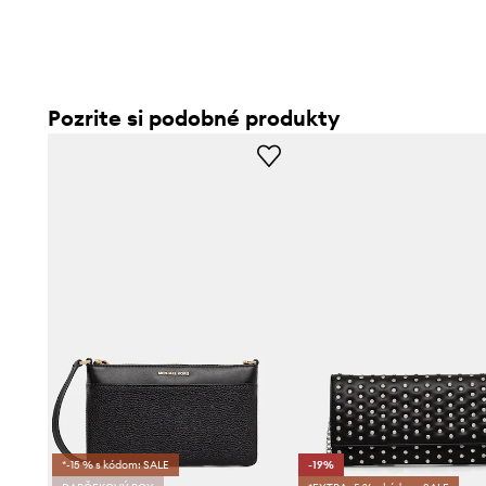
- Dĺžka popruhu: 67 cm.
- Hĺbka: 5 cm.
- Výška: 15 cm.
- Spodná šírka: 32 cm.
Pozrite si podobné produkty
*-15 % s kódom: SALE
-19%