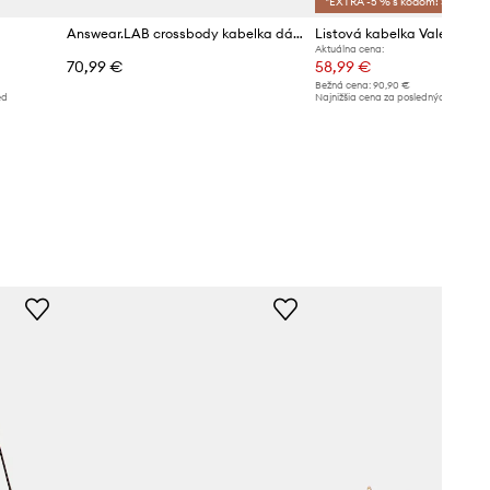
*EXTRA -5 % s kódom: SALE
Answear.LAB crossbody kabelka dámska kožená
Listová kabelka Valentino 
Aktuálna cena:
70,99 €
58,99 €
Bežná cena:
90,90 €
ed
Najnižšia cena za posledných 30 dní 
poskytnutím zľavy:
64,99 €