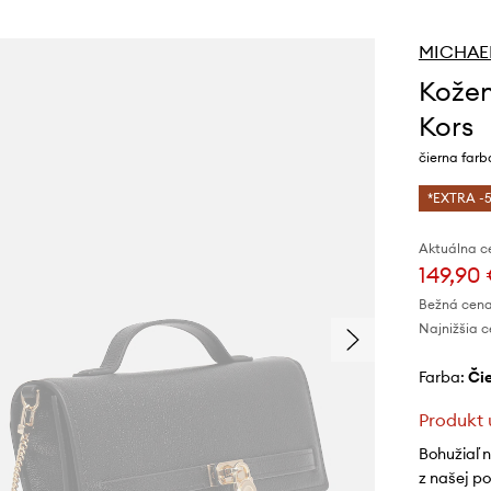
MICHAEL
Kožen
Kors
čierna far
*EXTRA -5
Aktuálna c
149,90
Bežná cena
Najnižšia c
Farba:
č
Produkt 
Bohužiaľ 
z našej p