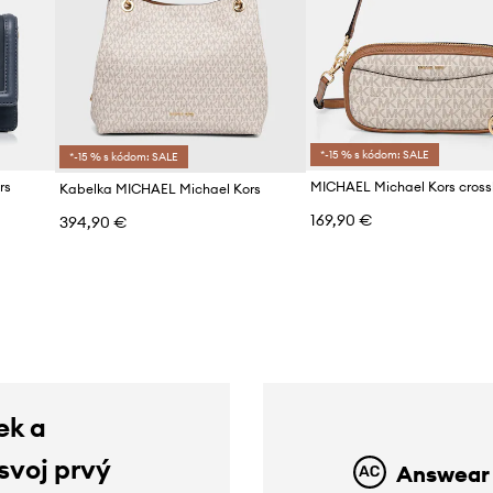
*-15 % s kódom: SALE
*-15 % s kódom: SALE
rs
Kabelka MICHAEL Michael Kors
169,90 €
394,90 €
d
ek a
 svoj prvý
Answear