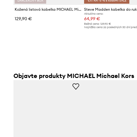
DARČEKOVÝ BOX
*EXTRA -5 % s kódom: SALE
Kožená listová kabelka MICHAEL Michael Kors
Aktuálna cena:
129,90 €
64,99 €
Bežná cena:
129,90 €
Najnižšia cena za posledných 30 dní pre
poskytnutím zľavy:
80,99 €
Objavte produkty MICHAEL Michael Kors