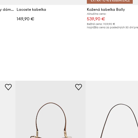
*EXTRA -10 % s kódom:SALE
Steve Madden kabelka do ruky dámska z imitácie kože Bdiamond
Lacoste kabelka
Kožená kabelka Bally
Aktuálna cena:
149,90 €
539,90 €
Bežná cena:
1109,90 €
d
Najnižšia cena za posledných 30 dní pr
poskytnutím zľavy:
629,90 €