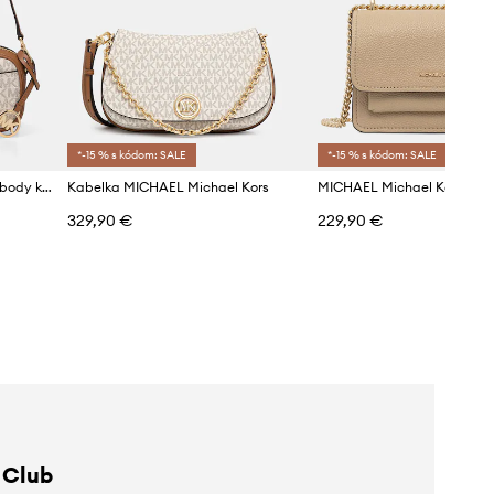
*-15 % s kódom: SALE
*-15 % s kódom: SALE
MICHAEL Michael Kors crossbody kabelka dámska z imitácie kože May
Kabelka MICHAEL Michael Kors
329,90 €
229,90 €
 Club