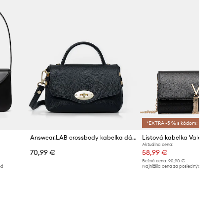
*EXTRA -5 % s kódom: SALE
Answear.LAB crossbody kabelka dámska kožená
Listová kabelka Valentino 
Aktuálna cena:
70,99 €
58,99 €
Bežná cena:
90,90 €
ed
Najnižšia cena za posledných 30 dní 
poskytnutím zľavy:
64,99 €