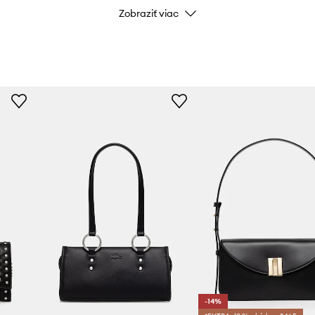
Zobraziť viac
Farba
Značka
MICHAEL
Výrobca
ID produktu
-14%