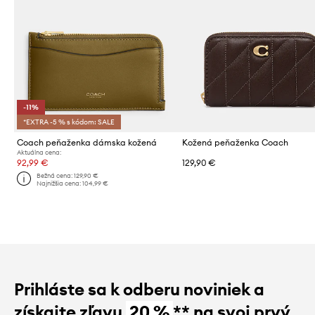
-11%
*EXTRA -5 % s kódom: SALE
Coach peňaženka dámska kožená
Kožená peňaženka Coach
Aktuálna cena:
92,99 €
129,90 €
Bežná cena:
129,90 €
Najnižšia cena:
104,99 €
Prihláste sa k odberu noviniek a
získajte zľavu
20 %
** na svoj prvý