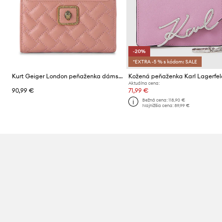
-20%
*EXTRA -5 % s kódom: SALE
Kurt Geiger London peňaženka dámska kožená PIMLICO
Aktuálna cena:
90,99 €
71,99 €
Bežná cena:
118,90 €
Najnižšia cena:
89,99 €