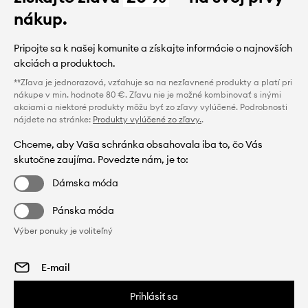
nákup.
Pripojte sa k našej komunite a získajte informácie o najnovších
akciách a produktoch.
**Zľava je jednorazová, vzťahuje sa na nezľavnené produkty a platí pri
nákupe v min. hodnote 80 €. Zľavu nie je možné kombinovať s inými
akciami a niektoré produkty môžu byť zo zľavy vylúčené. Podrobnosti
nájdete na stránke:
Produkty vylúčené zo zľavy.
.
Chceme, aby Vaša schránka obsahovala iba to, čo Vás
skutočne zaujíma. Povedzte nám, je to:
Dámska móda
Pánska móda
Výber ponuky je voliteľný
Prihlásiť sa