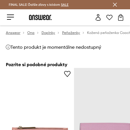
FINAL SALE! Ďalšie zľavy s kódom
Šetrite s Answear Club >
SALE
Answear
Ona
Doplnky
Peňaženky
Kožená peňaženka Coac
Tento produkt je momentálne nedostupný
Pozrite si podobné produkty