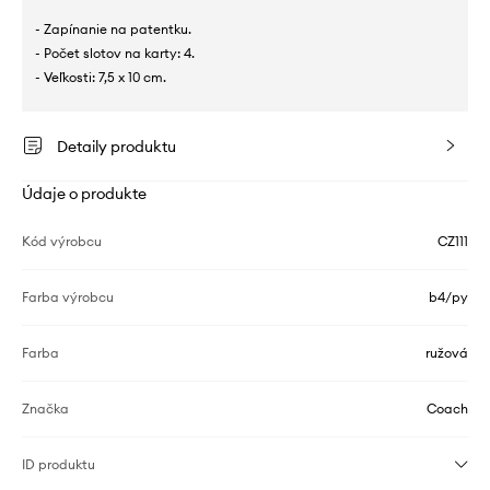
- Zapínanie na patentku.
- Počet slotov na karty: 4.
- Veľkosti: 7,5 x 10 cm.
Detaily produktu
Údaje o produkte
Kód výrobcu
CZ111
Farba výrobcu
b4/py
Farba
ružová
Značka
Coach
ID produktu