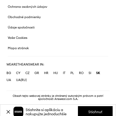
Ochrana osobných údajov
Obchodné podmienky
Údaje spoločnosti
Vaše Cookies
Mapa stránok
WEARETHEANSWEAR IN:
BG
CY
CZ
GR
HR
HU
IT
PL
RO
SI
SK
UA
UA(RU)
Obsah tejto webovej stránky je chránený autorským právom a patrí
spoločnosti Answear.com S.A.
Stiahnite si aplikáciu a
Stiahnuť
nakupujte jednoduchšie