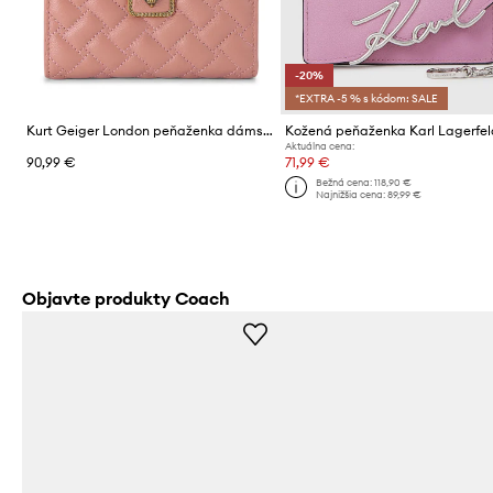
-20%
*EXTRA -5 % s kódom: SALE
Kurt Geiger London peňaženka dámska kožená PIMLICO
Aktuálna cena:
90,99 €
71,99 €
Bežná cena:
118,90 €
Najnižšia cena:
89,99 €
Objavte produkty Coach