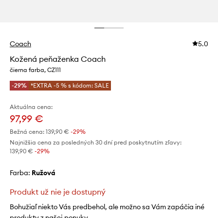
Coach
5.0
Kožená peňaženka Coach
čierna farba, CZ111
-29%
*EXTRA -5 % s kódom: SALE
Aktuálna cena:
97,99 €
Bežná cena:
139,90 €
-29%
Najnižšia cena za posledných 30 dní pred poskytnutím zľavy:
139,90 €
 -29%
Farba:
ružová
Produkt už nie je dostupný
Bohužiaľ niekto Vás predbehol, ale možno sa Vám zapáčia iné
produkty z našej ponuky.