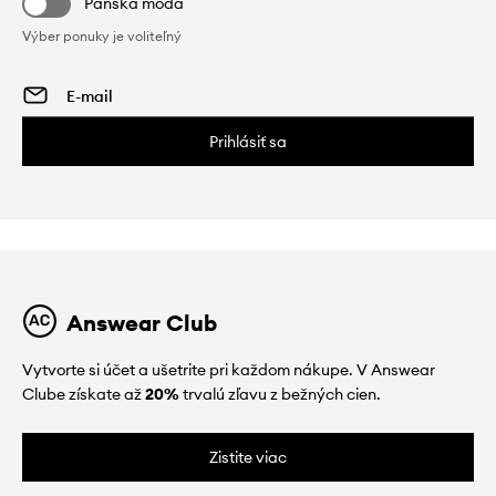
Pánska móda
Výber ponuky je voliteľný
Prihlásiť sa
Answear Club
Vytvorte si účet a ušetrite pri každom nákupe. V Answear
Clube získate až
20%
trvalú zľavu z bežných cien.
Zistite viac