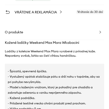
VRÁTENIE A REKLAMÁCIA
Vrátenie do 30 dní
O produkte
Kožené lodičky Weekend Max Mara Wkabacini
Lodičky z kolekcie Weekend Max Mara vyrobené z prírodnej kože.
Neporézny zvršok, ľahko sa čistí vlhkou handričkou.
- Špicatá, spevnená špička.
- Vystužený opätok stabilizuje pätu a drží nohu v topánke, aby sa
pri pohybe nevyšmykla.
- Model s koženým vnútrom, ktorý je pohodlný pre chodidlo a
zabraňuje odieraniu a vzniku nepríjemného zápachu.
- Kožená podrážka.
- Priložené textilné vrecko chráni produkt pred prachom.
- Výška podpätku: 5 cm.