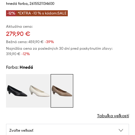
hnedá farba, 2615521134600
-12%
*EXTRA -10 % s kódom:SALE
Aktuálna cena:
279,90 €
Bežná cena:
459,90 €
-39%
Najnižšia cena za posledných 30 dní pred poskytnutím zľavy:
319,90 €
 -12%
Farba:
hnedá
Tabuľka veľkostí
Zvoľte veľkosť