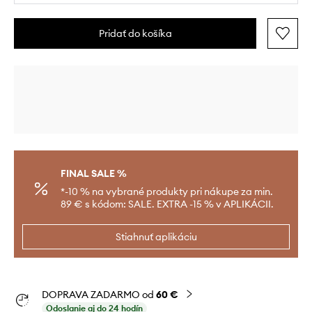
Pridať do košíka
FINAL SALE %
*-10 % na vybrané produkty pri nákupe za min.
89 € s kódom: SALE. EXTRA -15 % v APLIKÁCII.
Stiahnuť aplikáciu
DOPRAVA ZADARMO od
60 €
Odoslanie aj do 24 hodín