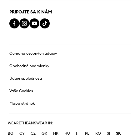
PRIPOJTE SA K NÁM
Ochrana osobných údajov
Obchodné podmienky
Údaje spoločnosti
Vaše Cookies
Mapa stránok
WEARETHEANSWEAR IN:
BG
CY
CZ
GR
HR
HU
IT
PL
RO
SI
SK