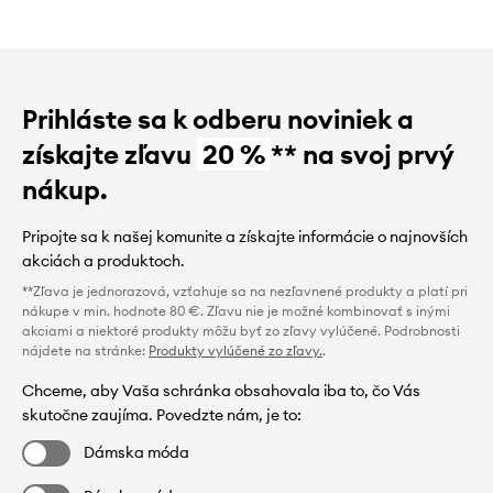
Prihláste sa k odberu noviniek a
získajte zľavu
20 %
** na svoj prvý
nákup.
Pripojte sa k našej komunite a získajte informácie o najnovších
akciách a produktoch.
**Zľava je jednorazová, vzťahuje sa na nezľavnené produkty a platí pri
nákupe v min. hodnote 80 €. Zľavu nie je možné kombinovať s inými
akciami a niektoré produkty môžu byť zo zľavy vylúčené. Podrobnosti
nájdete na stránke:
Produkty vylúčené zo zľavy.
.
Chceme, aby Vaša schránka obsahovala iba to, čo Vás
skutočne zaujíma. Povedzte nám, je to:
Dámska móda