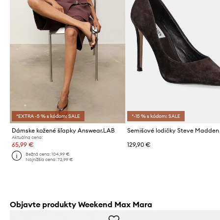
*EXTRA -5 % s kódom: SALE
*-15 % s kódom: SALE
Dámske kožené šľapky Answear.LAB
Aktuálna cena:
65,99 €
129,90 €
Bežná cena:
104,99 €
Najnižšia cena:
72,99 €
Objavte produkty Weekend Max Mara