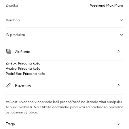
Značka
Weekend Max Mara
Výrobca
ID produktu
Zloženie
Zvršok: Prírodná koža
Vnútro: Prírodná koža
Podrážka: Prírodná koža
Rozmery
Veľkosti uvedené v obchode boli prepočítané na štandardnú európsku
tabuľku veľkostí. Na etikete dodaného produktu sa nachádza pôvodné
označenie výrobcu.
Tagy