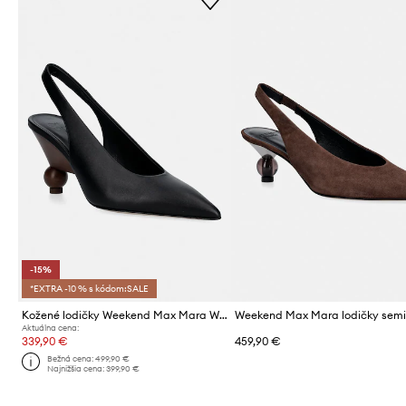
-15%
*EXTRA -10 % s kódom:SALE
Kožené lodičky Weekend Max Mara Wkarito
Weekend Max Mara lodičky sem
Aktuálna cena:
339,90 €
459,90 €
Bežná cena:
499,90 €
Najnižšia cena:
399,90 €