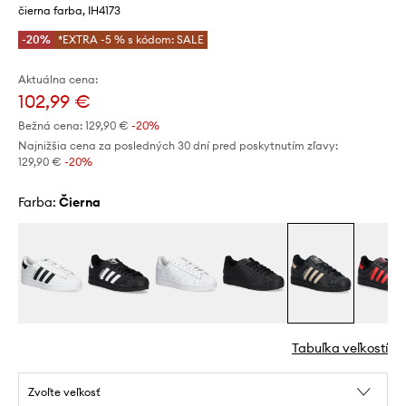
čierna farba, IH4173
-20%
*EXTRA -5 % s kódom: SALE
Aktuálna cena:
102,99 €
Bežná cena:
129,90 €
-20%
Najnižšia cena za posledných 30 dní pred poskytnutím zľavy:
129,90 €
 -20%
Farba:
čierna
Tabuľka veľkostí
Zvoľte veľkosť