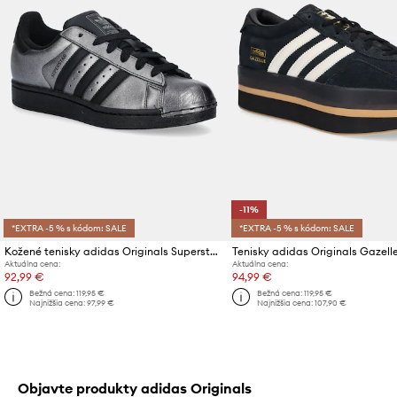
-11%
*EXTRA -5 % s kódom: SALE
*EXTRA -5 % s kódom: SALE
Kožené tenisky adidas Originals Superstar II
Tenisky adidas Originals Gazell
Aktuálna cena:
Aktuálna cena:
92,99 €
94,99 €
Bežná cena:
119,95 €
Bežná cena:
119,95 €
Najnižšia cena:
97,99 €
Najnižšia cena:
107,90 €
Objavte produkty adidas Originals