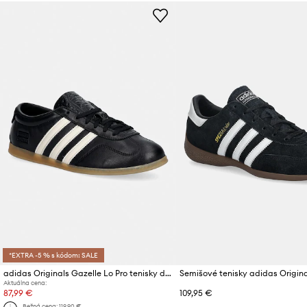
*EXTRA -5 % s kódom: SALE
adidas Originals Gazelle Lo Pro tenisky dámske
Aktuálna cena:
87,99 €
109,95 €
Bežná cena:
119,90 €