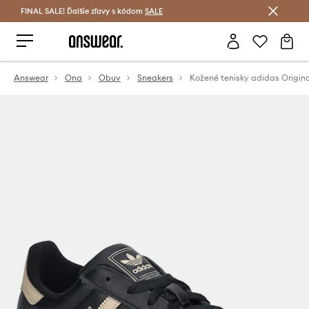
FINAL SALE! Ďalšie zľavy s kódom
Šetrite s Answear Club >
SALE
Answear
Ona
Obuv
Sneakers