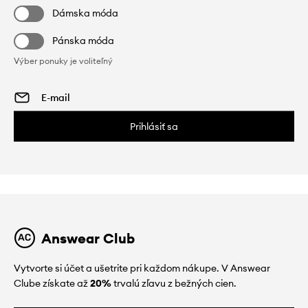
Dámska móda
Pánska móda
Výber ponuky je voliteľný
Prihlásiť sa
Answear Club
Vytvorte si účet a ušetrite pri každom nákupe. V Answear
Clube získate až
20%
trvalú zľavu z bežných cien.