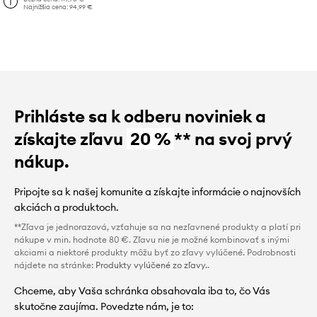
Najnižšia cena:
94,99 €
Prihláste sa k odberu noviniek a
získajte zľavu
20 %
** na svoj prvý
nákup.
Pripojte sa k našej komunite a získajte informácie o najnovších
akciách a produktoch.
**Zľava je jednorazová, vzťahuje sa na nezľavnené produkty a platí pri
nákupe v min. hodnote 80 €. Zľavu nie je možné kombinovať s inými
akciami a niektoré produkty môžu byť zo zľavy vylúčené. Podrobnosti
nájdete na stránke:
Produkty vylúčené zo zľavy.
.
Chceme, aby Vaša schránka obsahovala iba to, čo Vás
skutočne zaujíma. Povedzte nám, je to: