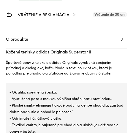
VRÁTENIE A REKLAMÁCIA
Vrátenie do 30 dní
O produkte
Kožené tenisky adidas Originals Superstar II
Športová obuv z kolekcie adidas Originals vyrobená spojením
prírodnej a ekologickej kože. Model s textilnou vložkou, ktorá je
pohodlná pre chodidlo a uľahčuje udržiavanie obuvi v čistote.
- Okrúhla, spevnená špička.
- Vystužená päta s mäkkou výplňou chráni pätu proti oderu.
- Ploché šnúrky eliminujú tlakové body na klenbe chodidla, zaisťujú
dobré padnutie a pohodlie pri nosení.
- Odnímateľná, látková vložka.
- Textilné vnútro je príjemné pre chodidlo a uľahčuje udržiavanie
obuvi v čistote.