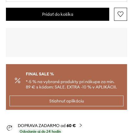
Pridať do košíka
FINAL SALE %
*-5 % na vybrané produkty pri nákupe za min.
89 € s kódom: SALE. EXTRA -10 % v APLIKÁCII.
Stiahnuť aplikáciu
DOPRAVA ZADARMO od
60 €
Odoslanie aj do 24 hodín