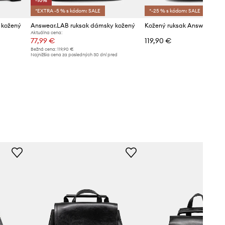
-10%
*EXTRA -5 % s kódom: SALE
*-25 % s kódom: SALE
 kožený
Answear.LAB ruksak dámsky kožený
Kožený ruksak Answear.LA
Aktuálna cena:
77,99 €
119,90 €
Bežná cena:
119,90 €
Najnižšia cena za posledných 30 dní pred
poskytnutím zľavy:
86,99 €