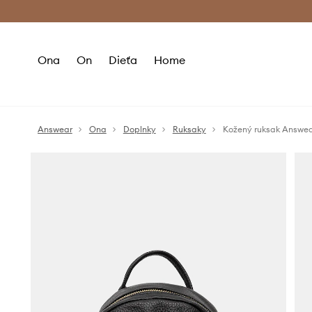
Premium Fashion Benefits >
Bezpla
Ona
On
Dieťa
Home
Answear
Ona
Doplnky
Ruksaky
Kožený ruksak Answe