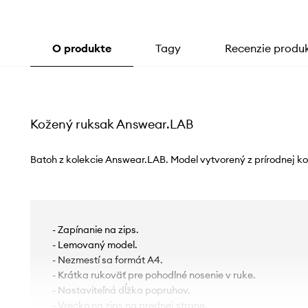
O produkte
Tagy
Recenzie produ
Kožený ruksak Answear.LAB
Batoh z kolekcie Answear.LAB. Model vytvorený z prírodnej ko
- Zapínanie na zips.
- Lemovaný model.
- Nezmestí sa formát A4.
- Krátka rukoväť pre pohodlné nosenie v ruke.
- Nastaviteľná dĺžka popruhov.
- Vrecko na zips na prednej strane.