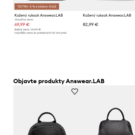
*EXTRA -5 % s kódom: SALE
Kožený ruksak Answear.LAB
Kožený ruksak Answear.LAB
Aktuálna cena:
69,99 €
82,99 €
Bežná cena:
109,99 €
Najnižšia cena za posledných 30 dní pred
poskytnutím zľavy:
76,99 €
Objavte produkty Answear.LAB