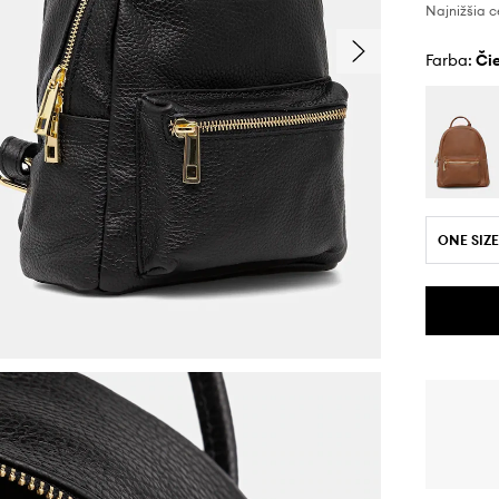
Najnižšia c
Farba:
č
ONE SIZE