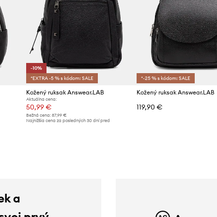
-10%
*EXTRA -5 % s kódom: SALE
*-25 % s kódom: SALE
Kožený ruksak Answear.LAB
Kožený ruksak Answear.LAB
Aktuálna cena:
50,99 €
119,90 €
Bežná cena:
87,99 €
d
Najnižšia cena za posledných 30 dní pred
poskytnutím zľavy:
56,99 €
ek a
 svoj prvý