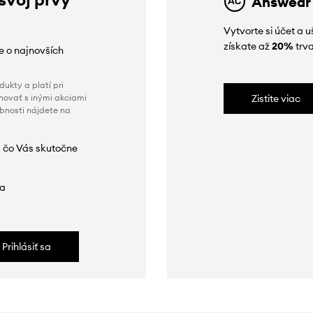
Answear
Vytvorte si účet a 
získate až
20%
trva
ie o najnovších
ukty a platí pri
novať s inými akciami
Zistite viac
obnosti nájdete na
 čo Vás skutočne
da
Prihlásiť sa