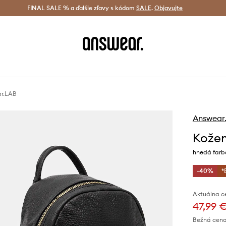
tná doprava od 60 € >
FINAL SALE % a ďalšie zľavy s kódom
Doručenie aj do 24 h >
SALE
.
Objavujte
Šetrite s A
ar.LAB
Answear
Kožen
hnedá farb
-40%
*
Aktuálna c
47,99 
Bežná cena