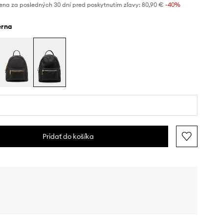
ena za posledných 30 dní pred poskytnutím zľavy:
80,90 €
 -40%
ierna
Pridať do košíka