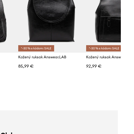
*-30 % s kódom: SALE
*-30 % s kódom: SALE
Kožený ruksak Answear.LAB
Kožený ruksak Answear.LA
85,99 €
92,99 €