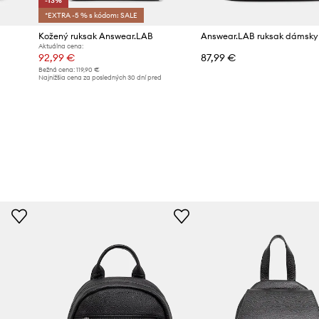
-13%
*EXTRA -5 % s kódom: SALE
Kožený ruksak Answear.LAB
Answear.LAB ruksak dámsky
Aktuálna cena:
92,99 €
87,99 €
Bežná cena:
119,90 €
Najnižšia cena za posledných 30 dní pred
poskytnutím zľavy:
107,90 €