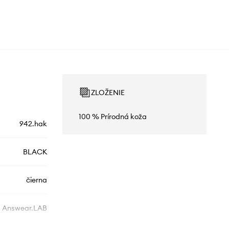
ZLOŽENIE
100 % Prírodná koža
942.hak
BLACK
čierna
Answear.LAB