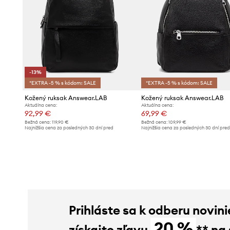
-13%
*EXTRA -5 % s kódom: SALE
*EXTRA -5 % s kódom: SALE
Kožený ruksak Answear.LAB
Kožený ruksak Answear.LAB
Aktuálna cena:
Aktuálna cena:
92,99 €
69,99 €
Bežná cena:
119,90 €
Bežná cena:
109,99 €
Najnižšia cena za posledných 30 dní pred
Najnižšia cena za posledných 30 dní pre
poskytnutím zľavy:
107,90 €
poskytnutím zľavy:
76,99 €
Prihláste sa k odberu novini
20 %
získajte zľavu
** na