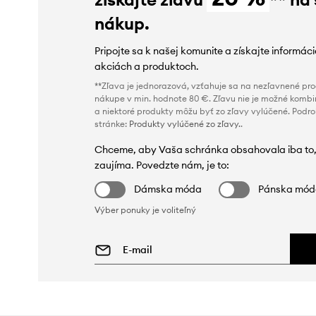
nákup.
Pripojte sa k našej komunite a získajte informác
akciách a produktoch.
**Zľava je jednorazová, vzťahuje sa na nezľavnené prod
nákupe v min. hodnote 80 €. Zľavu nie je možné kombi
a niektoré produkty môžu byť zo zľavy vylúčené. Podr
stránke:
Produkty vylúčené zo zľavy.
.
Chceme, aby Vaša schránka obsahovala iba to,
zaujíma. Povedzte nám, je to:
Dámska móda
Pánska mó
Výber ponuky je voliteľný