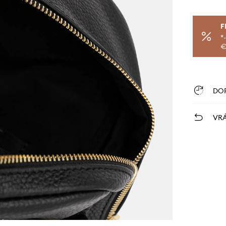
F
*
€
DO
VRÁ