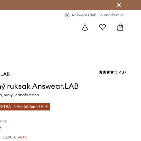
nswear Club >
-20 % na prvý nákup >
Answear Club
Journal
Pomoc
4.0
.LAB
ý ruksak Answear.LAB
a, malý, jednofarebná
EXTRA -5 % s kódom: SALE
ena:
€
:
80,90 €
-40%