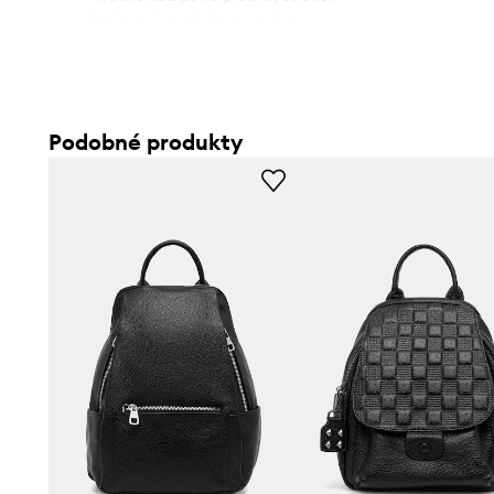
- Vnútorné vrecko bez zapínania.
- Priložené textilné vrecko chráni produkt pred prachom.
- Hĺbka: 9,5 cm.
- Výška: 22 cm.
- Spodná šírka: 21 cm.
Podobné produkty