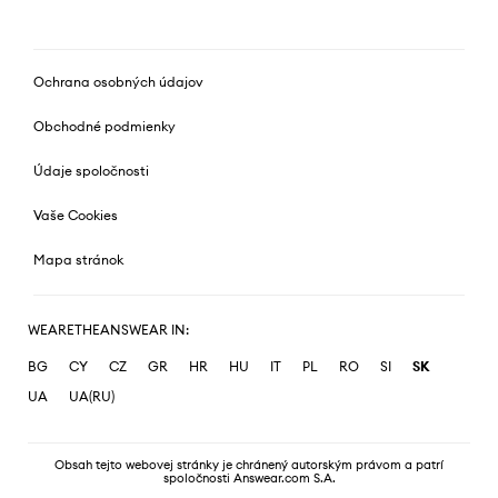
Ochrana osobných údajov
Obchodné podmienky
Údaje spoločnosti
Vaše Cookies
Mapa stránok
WEARETHEANSWEAR IN:
BG
CY
CZ
GR
HR
HU
IT
PL
RO
SI
SK
UA
UA(RU)
Obsah tejto webovej stránky je chránený autorským právom a patrí
spoločnosti Answear.com S.A.