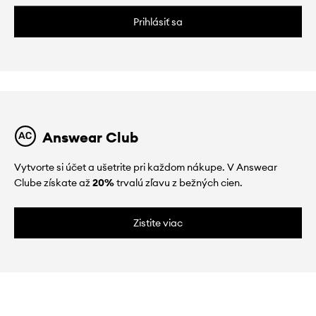
Prihlásiť sa
Answear Club
Vytvorte si účet a ušetrite pri každom nákupe. V Answear
Clube získate až
20%
trvalú zľavu z bežných cien.
Zistite viac