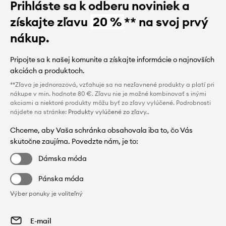
Prihláste sa k odberu noviniek a
získajte zľavu
20 %
** na svoj prvý
nákup.
Pripojte sa k našej komunite a získajte informácie o najnovších
akciách a produktoch.
**Zľava je jednorazová, vzťahuje sa na nezľavnené produkty a platí pri
nákupe v min. hodnote 80 €. Zľavu nie je možné kombinovať s inými
akciami a niektoré produkty môžu byť zo zľavy vylúčené. Podrobnosti
nájdete na stránke:
Produkty vylúčené zo zľavy.
.
Chceme, aby Vaša schránka obsahovala iba to, čo Vás
skutočne zaujíma. Povedzte nám, je to:
Dámska móda
Pánska móda
Výber ponuky je voliteľný