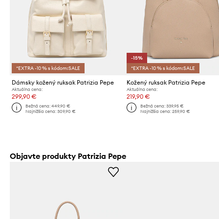
-15%
*EXTRA -10 % s kódom:SALE
*EXTRA -10 % s kódom:SALE
Dámsky kožený ruksak Patrizia Pepe
Kožený ruksak Patrizia Pepe
Aktuálna cena:
Aktuálna cena:
299,90 €
219,90 €
Bežná cena:
449,90 €
Bežná cena:
339,95 €
Najnižšia cena:
309,90 €
Najnižšia cena:
259,90 €
Objavte produkty Patrizia Pepe