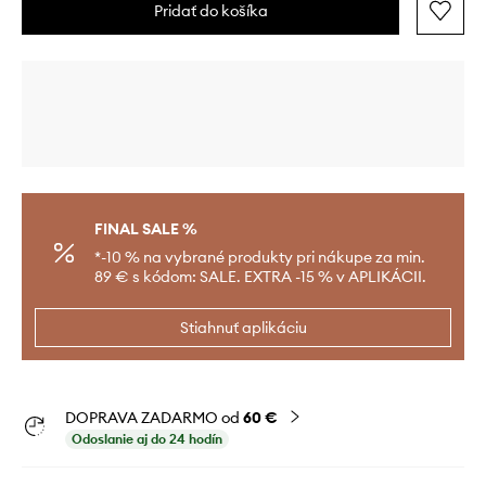
Pridať do košíka
FINAL SALE %
*-10 % na vybrané produkty pri nákupe za min.
89 € s kódom: SALE. EXTRA -15 % v APLIKÁCII.
Stiahnuť aplikáciu
DOPRAVA ZADARMO od
60 €
Odoslanie aj do 24 hodín