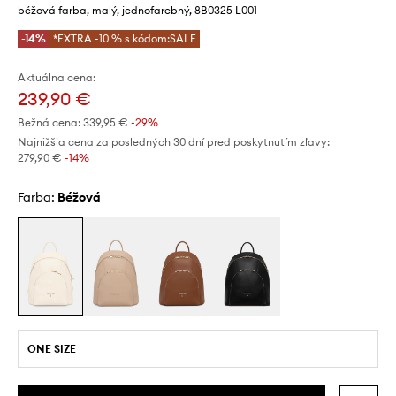
béžová farba, malý, jednofarebný, 8B0325 L001
-14%
*EXTRA -10 % s kódom:SALE
Aktuálna cena:
239,90 €
Bežná cena:
339,95 €
-29%
Najnižšia cena za posledných 30 dní pred poskytnutím zľavy:
279,90 €
 -14%
Farba:
béžová
ONE SIZE