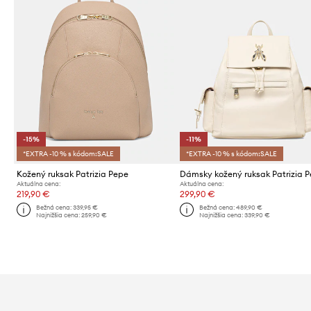
-15%
-11%
*EXTRA -10 % s kódom:SALE
*EXTRA -10 % s kódom:SALE
Kožený ruksak Patrizia Pepe
Dámsky kožený ruksak Patrizia 
Aktuálna cena:
Aktuálna cena:
219,90 €
299,90 €
Bežná cena:
339,95 €
Bežná cena:
489,90 €
Najnižšia cena:
259,90 €
Najnižšia cena:
339,90 €