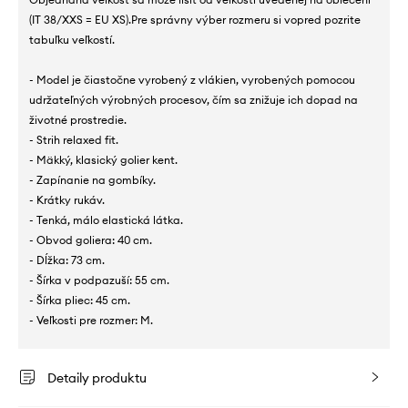
(IT 38/XXS = EU XS).Pre správny výber rozmeru si vopred pozrite
tabuľku veľkostí.
- Model je čiastočne vyrobený z vlákien, vyrobených pomocou
udržateľných výrobných procesov, čím sa znižuje ich dopad na
životné prostredie.
- Strih relaxed fit.
- Mäkký, klasický golier kent.
- Zapínanie na gombíky.
- Krátky rukáv.
- Tenká, málo elastická látka.
- Obvod goliera: 40 cm.
- Dĺžka: 73 cm.
- Šírka v podpazuší: 55 cm.
- Šírka pliec: 45 cm.
- Veľkosti pre rozmer: M.
Detaily produktu