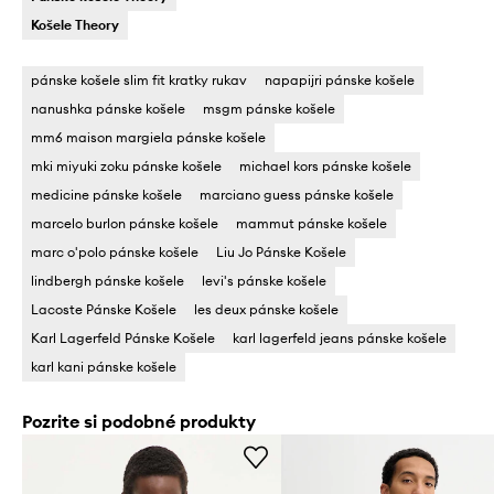
Košele Theory
pánske košele slim fit kratky rukav
napapijri pánske košele
nanushka pánske košele
msgm pánske košele
mm6 maison margiela pánske košele
mki miyuki zoku pánske košele
michael kors pánske košele
medicine pánske košele
marciano guess pánske košele
marcelo burlon pánske košele
mammut pánske košele
marc o'polo pánske košele
Liu Jo Pánske Košele
lindbergh pánske košele
levi's pánske košele
Lacoste Pánske Košele
les deux pánske košele
Karl Lagerfeld Pánske Košele
karl lagerfeld jeans pánske košele
karl kani pánske košele
Pozrite si podobné produkty