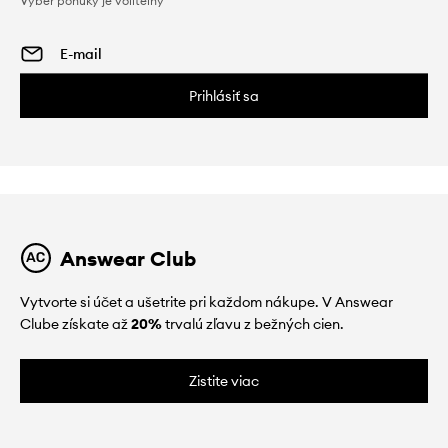
Výber ponuky je voliteľný
Prihlásiť sa
Answear Club
Vytvorte si účet a ušetrite pri každom nákupe. V Answear
Clube získate až
20%
trvalú zľavu z bežných cien.
Zistite viac