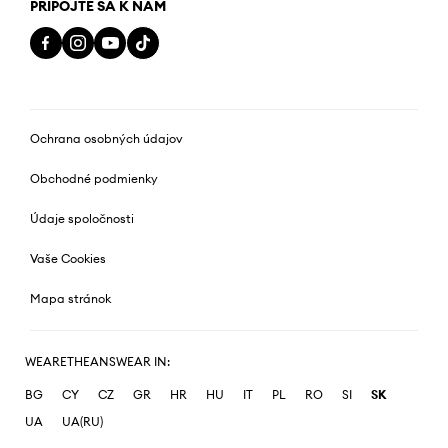
PRIPOJTE SA K NÁM
Ochrana osobných údajov
Obchodné podmienky
Údaje spoločnosti
Vaše Cookies
Mapa stránok
WEARETHEANSWEAR IN:
BG
CY
CZ
GR
HR
HU
IT
PL
RO
SI
SK
UA
UA(RU)