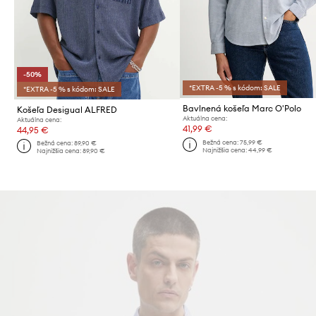
-50%
*EXTRA -5 % s kódom: SALE
*EXTRA -5 % s kódom: SALE
Bavlnená košeľa Marc O'Polo
Košeľa Desigual ALFRED
Aktuálna cena:
Aktuálna cena:
41,99 €
44,95 €
Bežná cena:
75,99 €
Bežná cena:
89,90 €
Najnižšia cena:
44,99 €
Najnižšia cena:
89,90 €