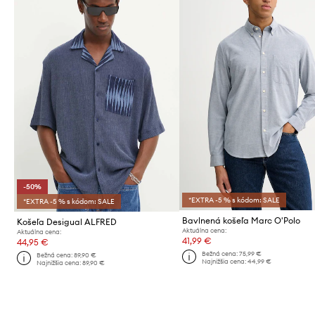
-50%
*EXTRA -5 % s kódom: SALE
*EXTRA -5 % s kódom: SALE
Bavlnená košeľa Marc O'Polo
Košeľa Desigual ALFRED
Aktuálna cena:
Aktuálna cena:
41,99 €
44,95 €
Bežná cena:
75,99 €
Bežná cena:
89,90 €
Najnižšia cena:
44,99 €
Najnižšia cena:
89,90 €