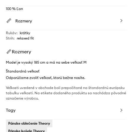
100 % Ľan
Rozmery
Rukáv
:
krátky
Strih
:
relaxed fit
Rozmery
Model je vysoký 185 cm a má na sebe veľkosť M
Štandardná veľkosť
Odporúčame zvoliť veľkosť, ktorú bežne nosíte.
Veľkosti uvedené v obchode boli prepočítané na štandardnú európsku
tabuľku veľkostí. Na etikete dodaného produktu sa nachádza pôvodné
označenie výrobcu.
Tagy
Pánske oblečenie Theory
Pánske košele Theory