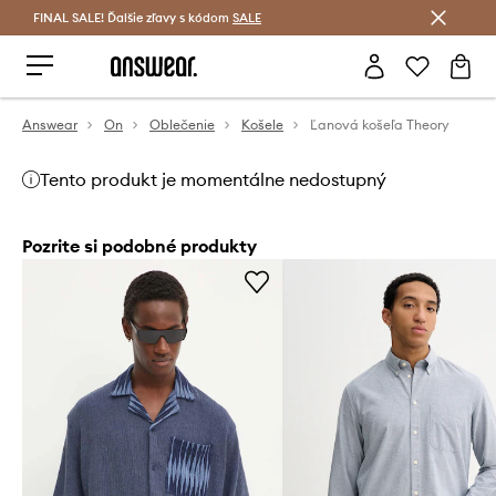
FINAL SALE! Ďalšie zľavy s kódom
Šetrite s Answear Club >
SALE
Answear
On
Oblečenie
Košele
Ľanová košeľa Theory
Tento produkt je momentálne nedostupný
Pozrite si podobné produkty