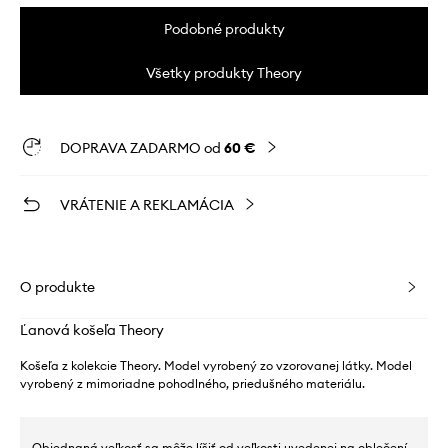
Podobné produkty
Všetky produkty Theory
DOPRAVA ZADARMO od
60 €
VRÁTENIE A REKLAMÁCIA
O produkte
Ľanová košeľa Theory
Košeľa z kolekcie Theory. Model vyrobený zo vzorovanej látky. Model
vyrobený z mimoriadne pohodlného, ​​priedušného materiálu.
Objednaná veľkosť sa môže líšiť od veľkosti uvedenej na oblečení