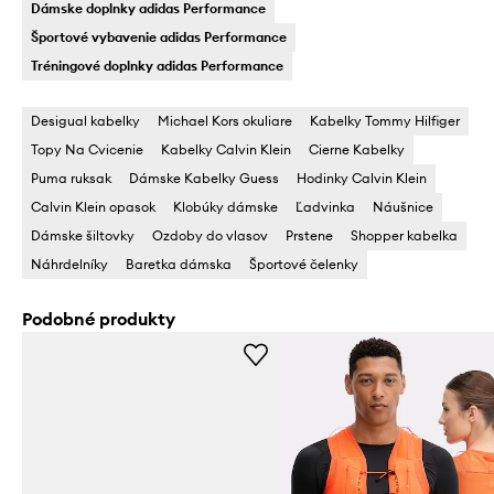
Dámske doplnky adidas Performance
Športové vybavenie adidas Performance
Tréningové doplnky adidas Performance
Desigual kabelky
Michael Kors okuliare
Kabelky Tommy Hilfiger
Topy Na Cvicenie
Kabelky Calvin Klein
Cierne Kabelky
Puma ruksak
Dámske Kabelky Guess
Hodinky Calvin Klein
Calvin Klein opasok
Klobúky dámske
Ľadvinka
Náušnice
Dámske šiltovky
Ozdoby do vlasov
Prstene
Shopper kabelka
Náhrdelníky
Baretka dámska
Športové čelenky
Podobné produkty