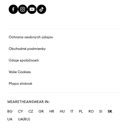
Ochrana osobných údajov
Obchodné podmienky
Údaje spoločnosti
Vaše Cookies
Mapa stránok
WEARETHEANSWEAR IN:
BG
CY
CZ
GR
HR
HU
IT
PL
RO
SI
SK
UA
UA(RU)