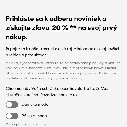
Prihláste sa k odberu noviniek a
získajte zľavu
20 %
** na svoj prvý
nákup.
Pripojte sa k našej komunite a získajte informácie o najnovších
akciách a produktoch.
**Zľava je jednorazová, vzťahuje sa na nezľavnené produkty a platí pri
nákupe v min. hodnote 80 €. Zľavu nie je možné kombinovať s inými
akciami a niektoré produkty môžu byť zo zľavy vylúčené. Podrobnosti
nájdete na stránke:
Produkty vylúčené zo zľavy.
.
Chceme, aby Vaša schránka obsahovala iba to, čo Vás
skutočne zaujíma. Povedzte nám, je to:
Dámska móda
Pánska móda
Výber ponuky je voliteľný