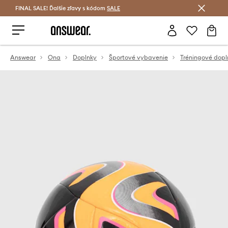
FINAL SALE! Ďalšie zľavy s kódom
Šetrite s Answear Club >
SALE
Answear
Ona
Doplnky
Športové vybavenie
Tréningové dopl