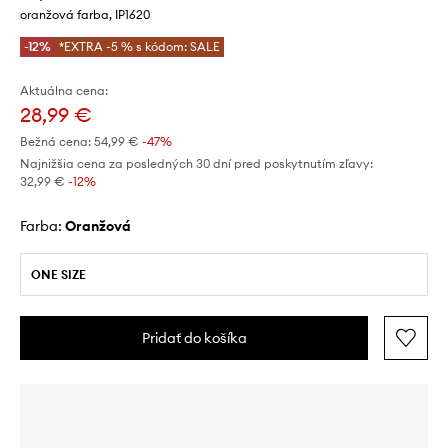
oranžová farba, IP1620
-12%
*EXTRA -5 % s kódom: SALE
Aktuálna cena:
28,99 €
Bežná cena:
54,99 €
-47%
Najnižšia cena za posledných 30 dní pred poskytnutím zľavy:
32,99 €
 -12%
Farba:
oranžová
ONE SIZE
Pridať do košíka