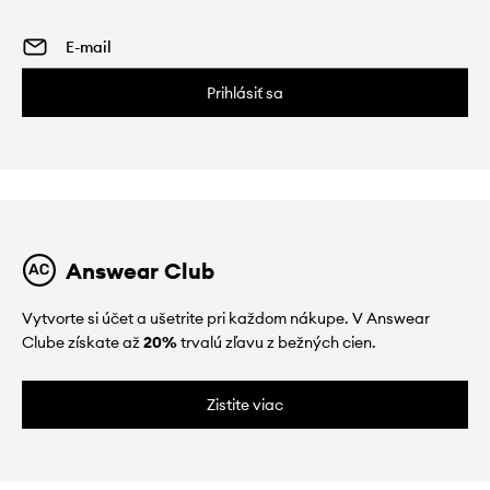
Prihlásiť sa
Answear Club
Vytvorte si účet a ušetrite pri každom nákupe. V Answear
Clube získate až
20%
trvalú zľavu z bežných cien.
Zistite viac