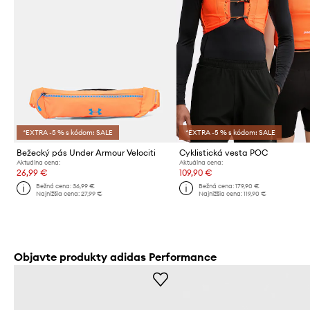
*EXTRA -5 % s kódom: SALE
*EXTRA -5 % s kódom: SALE
Bežecký pás Under Armour Velociti
Cyklistická vesta POC
Aktuálna cena:
Aktuálna cena:
26,99 €
109,90 €
Bežná cena:
36,99 €
Bežná cena:
179,90 €
Najnižšia cena:
27,99 €
Najnižšia cena:
119,90 €
Objavte produkty adidas Performance