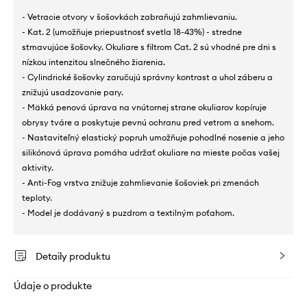
- Vetracie otvory v šošovkách zabraňujú zahmlievaniu.
- Kat. 2 (umožňuje priepustnosť svetla 18-43%) - stredne
stmavujúce šošovky. Okuliare s filtrom Cat. 2 sú vhodné pre dni s
nízkou intenzitou slnečného žiarenia.
- Cylindrické šošovky zaručujú správny kontrast a uhol záberu a
znižujú usadzovanie pary.
- Mäkká penová úprava na vnútornej strane okuliarov kopíruje
obrysy tváre a poskytuje pevnú ochranu pred vetrom a snehom.
- Nastaviteľný elastický popruh umožňuje pohodlné nosenie a jeho
silikónová úprava pomáha udržať okuliare na mieste počas vašej
aktivity.
- Anti-Fog vrstva znižuje zahmlievanie šošoviek pri zmenách
teploty.
- Model je dodávaný s puzdrom a textilným poťahom.
Detaily produktu
Údaje o produkte