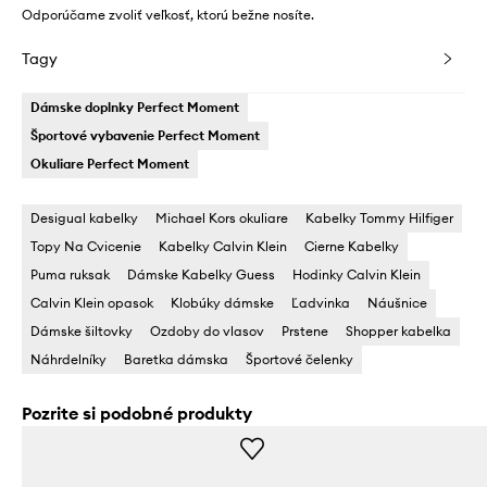
Odporúčame zvoliť veľkosť, ktorú bežne nosíte.
Tagy
Dámske doplnky Perfect Moment
Športové vybavenie Perfect Moment
Okuliare Perfect Moment
Desigual kabelky
Michael Kors okuliare
Kabelky Tommy Hilfiger
Topy Na Cvicenie
Kabelky Calvin Klein
Cierne Kabelky
Puma ruksak
Dámske Kabelky Guess
Hodinky Calvin Klein
Calvin Klein opasok
Klobúky dámske
Ľadvinka
Náušnice
Dámske šiltovky
Ozdoby do vlasov
Prstene
Shopper kabelka
Náhrdelníky
Baretka dámska
Športové čelenky
Pozrite si podobné produkty