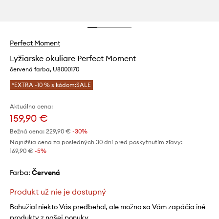
Perfect Moment
Lyžiarske okuliare Perfect Moment
červená farba, U8000170
*EXTRA -10 % s kódom:SALE
Aktuálna cena:
159,90 €
Bežná cena:
229,90 €
-30%
Najnižšia cena za posledných 30 dní pred poskytnutím zľavy:
169,90 €
 -5%
Farba:
červená
Produkt už nie je dostupný
Bohužiaľ niekto Vás predbehol, ale možno sa Vám zapáčia iné
produkty z našej ponuky.