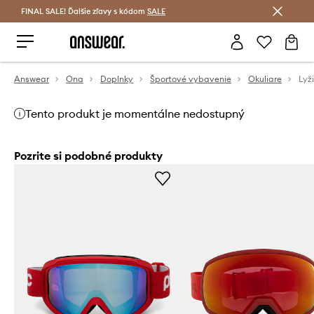
FINAL SALE! Ďalšie zľavy s kódom
Šetrite s Answear Club >
SALE
Answear
Ona
Doplnky
Športové vybavenie
Okuliare
Lyž
Tento produkt je momentálne nedostupný
Pozrite si podobné produkty