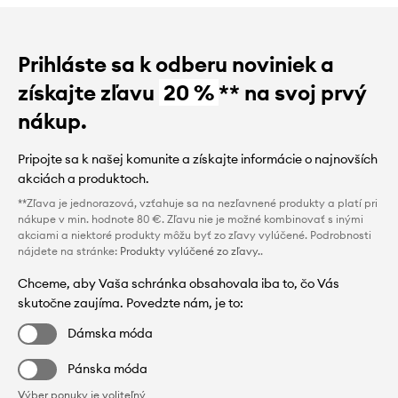
Prihláste sa k odberu noviniek a
získajte zľavu
20 %
** na svoj prvý
nákup.
Pripojte sa k našej komunite a získajte informácie o najnovších
akciách a produktoch.
**Zľava je jednorazová, vzťahuje sa na nezľavnené produkty a platí pri
nákupe v min. hodnote 80 €. Zľavu nie je možné kombinovať s inými
akciami a niektoré produkty môžu byť zo zľavy vylúčené. Podrobnosti
nájdete na stránke:
Produkty vylúčené zo zľavy.
.
Chceme, aby Vaša schránka obsahovala iba to, čo Vás
skutočne zaujíma. Povedzte nám, je to:
Dámska móda
Pánska móda
Výber ponuky je voliteľný