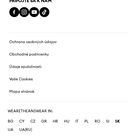
PRIPOJTE SA K NÁM
Ochrana osobných údajov
Obchodné podmienky
Údaje spoločnosti
Vaše Cookies
Mapa stránok
WEARETHEANSWEAR IN:
BG
CY
CZ
GR
HR
HU
IT
PL
RO
SI
SK
UA
UA(RU)