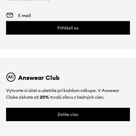
Prihlásiť sa
Answear Club
Vytvorte si účet a ušetrite pri každom nákupe. V Answear
Clube získate až
20%
trvalú zľavu z bežných cien.
Zistite viac