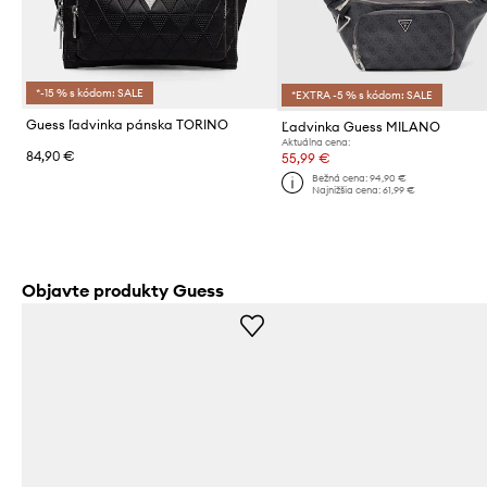
*-15 % s kódom: SALE
*EXTRA -5 % s kódom: SALE
Guess ľadvinka pánska TORINO
Ľadvinka Guess MILANO
Aktuálna cena:
84,90 €
55,99 €
Bežná cena:
94,90 €
Najnižšia cena:
61,99 €
Objavte produkty Guess