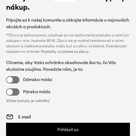
nákup.
Pripojte sa k našej komunite a získajte informácie o najnovších
akciách a produktoch.
**Zľava je jednorazová, vzťahuje sa na nezľavnené produkty a platí pri
nákupe v min. hodnote 80 €. Zľavu nie je možné kombinovať s inými
akciami a niektoré produkty môžu byť zo zľavy vylúčené. Podrobnosti
nájdete na stránke:
Produkty vylúčené zo zľavy.
.
Chceme, aby Vaša schránka obsahovala iba to, čo Vás
skutočne zaujíma. Povedzte nám, je to:
Dámska móda
Pánska móda
Výber ponuky je voliteľný
Prihlásiť sa