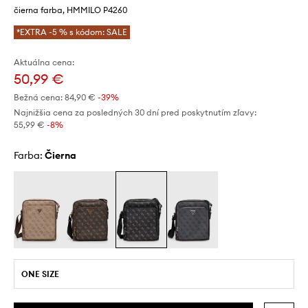
čierna farba, HMMILO P4260
*EXTRA -5 % s kódom: SALE
Aktuálna cena:
50,99 €
Bežná cena:
84,90 €
-39%
Najnižšia cena za posledných 30 dní pred poskytnutím zľavy:
55,99 €
 -8%
Farba:
čierna
ONE SIZE