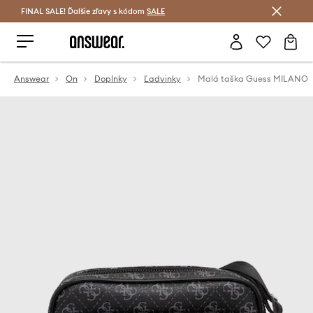
FINAL SALE! Ďalšie zľavy s kódom
Šetrite s Answear Club >
SALE
Answear
On
Doplnky
Ľadvinky
Malá taška Guess MILANO