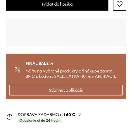
Pridať do košíka
FINAL SALE %
*-5 % na vybrané produkty pri nákupe za min.
89 € s kódom: SALE. EXTRA -10 % v APLIKÁCII.
Stiahnuť aplikáciu
DOPRAVA ZADARMO od
60 €
Odoslanie aj do 24 hodín