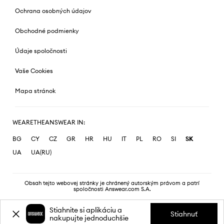
Ochrana osobných údajov
Obchodné podmienky
Údaje spoločnosti
Vaše Cookies
Mapa stránok
WEARETHEANSWEAR IN:
BG
CY
CZ
GR
HR
HU
IT
PL
RO
SI
SK
UA
UA(RU)
Obsah tejto webovej stránky je chránený autorským právom a patrí
spoločnosti Answear.com S.A.
Stiahnite si aplikáciu a
Stiahnuť
nakupujte jednoduchšie