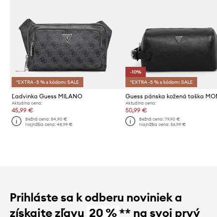
-10%
*EXTRA -5 % s kódom: SALE
*EXTRA -5 % s kódom: SALE
Ľadvinka Guess MILANO
Aktuálna cena:
Aktuálna cena:
45,99 €
50,99 €
Bežná cena:
84,90 €
Bežná cena:
79,90 €
Najnižšia cena:
48,99 €
Najnižšia cena:
56,99 €
Prihláste sa k odberu noviniek a
získajte zľavu
20 %
** na svoj prvý