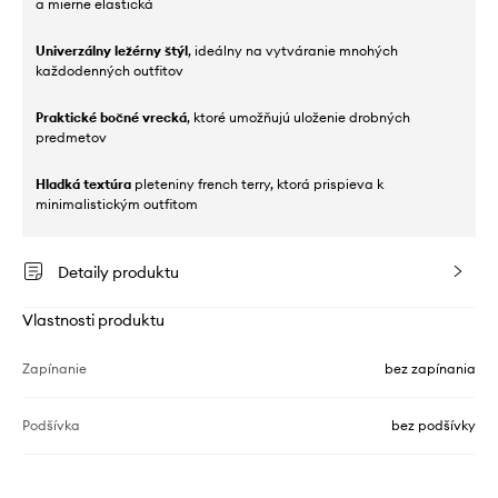
a mierne elastická
Univerzálny ležérny štýl
, ideálny na vytváranie mnohých
každodenných outfitov
Praktické bočné vrecká
, ktoré umožňujú uloženie drobných
predmetov
Hladká textúra
pleteniny french terry, ktorá prispieva k
minimalistickým outfitom
Detaily produktu
Vlastnosti produktu
Zapínanie
bez zapínania
Podšívka
bez podšívky