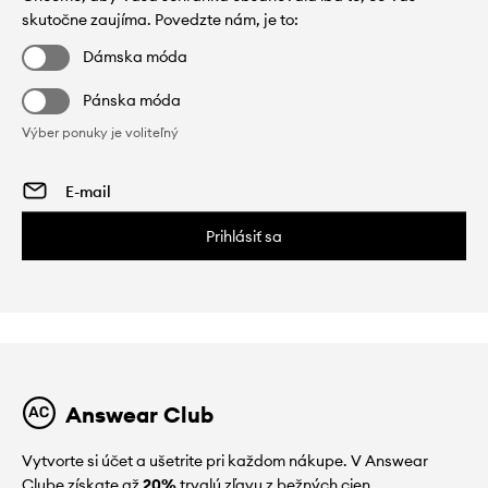
skutočne zaujíma. Povedzte nám, je to:
Dámska móda
Pánska móda
Výber ponuky je voliteľný
Prihlásiť sa
Answear Club
Vytvorte si účet a ušetrite pri každom nákupe. V Answear
Clube získate až
20%
trvalú zľavu z bežných cien.