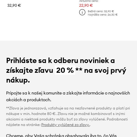
Aktuálna cena:
32,90 €
22,90 €
Bežná cena:
32,90 €
Najnižšia cena:
26,30 €
Prihláste sa k odberu noviniek a
získajte zľavu
20 %
** na svoj prvý
nákup.
Pripojte sa k našej komunite a získajte informácie o najnovších
akciách a produktoch.
**Zľava je jednorazová, vzťahuje sa na nezľavnené produkty a platí pri
nákupe v min. hodnote 80 €. Zľavu nie je možné kombinovať s inými
akciami a niektoré produkty môžu byť zo zľavy vylúčené. Podrobnosti
nájdete na stránke:
Produkty vylúčené zo zľavy.
.
Chceme, aby Vaša schránka obsahovala iba to, čo Vás