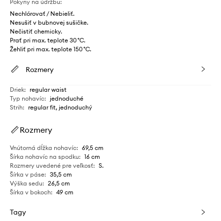
Pokyny na údržbu
:
Nechlórovať / Nebieliť.
Nesušiť v bubnovej sušičke.
Nečistiť chemicky.
Prať pri max. teplote 30 °C.
Žehliť pri max. teplote 150 °C.
Rozmery
Driek
:
regular waist
Typ nohavíc
:
jednoduché
Strih
:
regular fit, jednoduchý
Rozmery
Vnútorná dĺžka nohavíc
:
69,5 cm
Šírka nohavíc na spodku
:
16 cm
Rozmery uvedené pre veľkosť
:
S.
Šírka v páse
:
35,5 cm
Výška sedu
:
26,5 cm
Šírka v bokoch
:
49 cm
Tagy