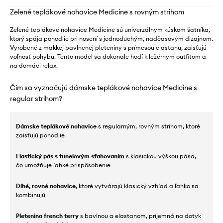
Zelené teplákové nohavice Medicine s rovným strihom
Zelené teplákové nohavice Medicine sú univerzálnym kúskom šatníka,
ktorý spája pohodlie pri nosení s jednoduchým, nadčasovým dizajnom.
Vyrobené z mäkkej bavlnenej pleteniny s prímesou elastanu, zaisťujú
voľnosť pohybu. Tento model sa dokonale hodí k ležérnym outfitom a
na domáci relax.
Čím sa vyznačujú dámske teplákové nohavice Medicine s
regular strihom?
Dámske teplákové nohavice
s regularným, rovným strihom, ktoré
zaisťujú pohodlie
Elastický pás s tunelovým sťahovaním
s klasickou výškou pása,
čo umožňuje ľahké prispôsobenie
Dlhé, rovné nohavice
, ktoré vytvárajú klasický vzhľad a ľahko sa
kombinujú
Pletenina french terry
s bavlnou a elastanom, príjemná na dotyk