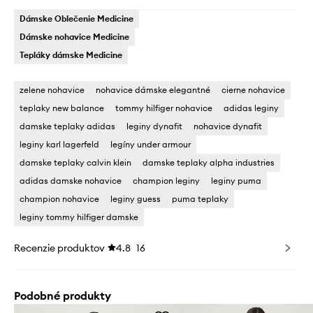
Dámske Oblečenie Medicine
Dámske nohavice Medicine
Tepláky dámske Medicine
zelene nohavice
nohavice dámske elegantné
cierne nohavice
teplaky new balance
tommy hilfiger nohavice
adidas leginy
damske teplaky adidas
leginy dynafit
nohavice dynafit
leginy karl lagerfeld
legíny under armour
damske teplaky calvin klein
damske teplaky alpha industries
adidas damske nohavice
champion leginy
leginy puma
champion nohavice
leginy guess
puma teplaky
leginy tommy hilfiger damske
Recenzie produktov
4.8
16
Podobné produkty