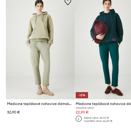
-12%
Medicine teplákové nohavice dámske bavlnené s elastanom
Aktuálna cena:
32,90 €
22,90 €
Bežná cena:
32,90 €
Najnižšia cena:
26,30 €