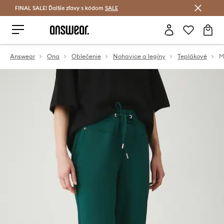
FINAL SALE! Ďalšie zľavy s kódom
Šetrite s Answear Club >
SALE
Answear
Ona
Oblečenie
Nohavice a legíny
Teplákové