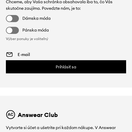
Chceme, aby Vaša schránka obsahovala iba to, čo Vás
skutočne zaujíma. Povedzte nám, je to:
Dámska móda
Pánska móda
Výber ponuky je voliteľný
Prihlásiť sa
Answear Club
Vytvorte si účet a ušetrite pri každom nákupe. V Answear