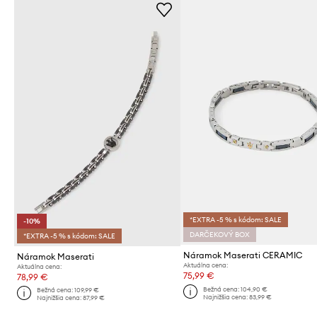
*EXTRA -5 % s kódom: SALE
-10%
DARČEKOVÝ BOX
*EXTRA -5 % s kódom: SALE
Náramok Maserati CERAMIC
Náramok Maserati
Aktuálna cena:
Aktuálna cena:
75,99 €
78,99 €
Bežná cena:
104,90 €
Bežná cena:
109,99 €
Najnižšia cena:
83,99 €
Najnižšia cena:
87,99 €