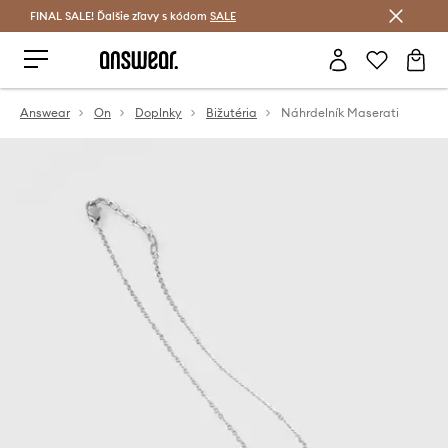
FINAL SALE! Ďalšie zľavy s kódom
Šetrite s Answear Club >
SALE
Answear
On
Doplnky
Bižutéria
Náhrdelník Maserati