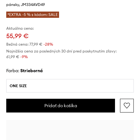
pánsky, JM334AVD49
*EXTRA -5 % s kódom: SALE
Aktuálna cena:
55,99 €
Bežná cena:
77,99 €
-28%
Najnižšia cena za posledných 30 dní pred poskytnutím zľavy:
61,99 €
 -9%
Farba:
strieborná
ONE SIZE
Pridať do košíka