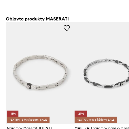
Objavte produkty MASERATI
-11%
-21%
*EXTRA -5 % s kódom: SALE
*EXTRA -5 % s kódom: SALE
Náramok Maserati ICONIC