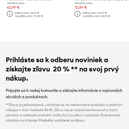
Aktuálna cena:
Aktuálna cena:
62,99 €
72,99 €
Bežná cena:
82,99 €
Bežná cena:
92,99 €
Najnižšia cena:
70,99 €
Najnižšia cena:
92,99 €
Prihláste sa k odberu noviniek a
získajte zľavu
20 %
** na svoj prvý
nákup.
Pripojte sa k našej komunite a získajte informácie o najnovších
akciách a produktoch.
**Zľava je jednorazová, vzťahuje sa na nezľavnené produkty a platí pri
nákupe v min. hodnote 80 €. Zľavu nie je možné kombinovať s inými
akciami a niektoré produkty môžu byť zo zľavy vylúčené. Podrobnosti
nájdete na stránke:
Produkty vylúčené zo zľavy.
.