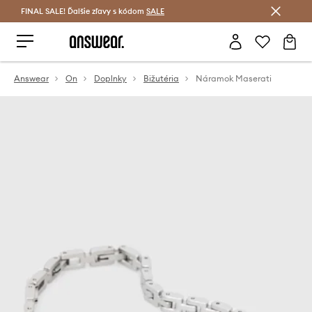
FINAL SALE! Ďalšie zľavy s kódom
Šetrite s Answear Club >
SALE
Answear
On
Doplnky
Bižutéria
Náramok Maserati