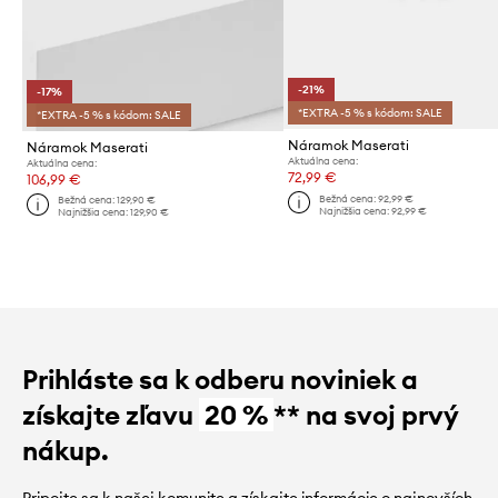
-21%
-17%
*EXTRA -5 % s kódom: SALE
*EXTRA -5 % s kódom: SALE
Náramok Maserati
Náramok Maserati
Aktuálna cena:
Aktuálna cena:
72,99 €
106,99 €
Bežná cena:
92,99 €
Bežná cena:
129,90 €
Najnižšia cena:
92,99 €
Najnižšia cena:
129,90 €
Prihláste sa k odberu noviniek a
získajte zľavu
20 %
** na svoj prvý
nákup.
Pripojte sa k našej komunite a získajte informácie o najnovších