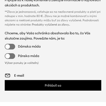
akciách a produktoch.
**Zľava je jednorazová, vzťahuje sa na nezľavnené produkty a platí pri
nákupe v min. hodnote 80 €. Zľavu nie je možné kombinovať s inými
akciami a niektoré produkty môžu byť zo zľavy vylúčené. Podrobnosti
nájdete na stránke:
Produkty vylúčené zo zľavy.
.
Chceme, aby Vaša schránka obsahovala iba to, čo Vás
skutočne zaujíma. Povedzte nám, je to:
Dámska móda
Pánska móda
Výber ponuky je voliteľný
Prihlásiť sa