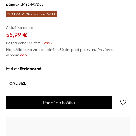
pánsky, JM324AVD55
*EXTRA -5 % s kódom: SALE
Aktuálna cena:
55,99 €
Bežná cena:
77,99 €
-28%
Najnižšia cena za posledných 30 dní pred poskytnutím zľavy:
61,99 €
 -9%
Farba:
strieborná
ONE SIZE
Pridať do košíka