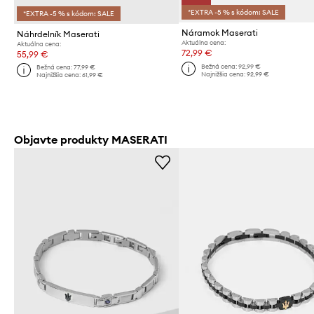
*EXTRA -5 % s kódom: SALE
*EXTRA -5 % s kódom: SALE
Náramok Maserati
Náhrdelník Maserati
Aktuálna cena:
Aktuálna cena:
72,99 €
55,99 €
Bežná cena:
92,99 €
Bežná cena:
77,99 €
Najnižšia cena:
92,99 €
Najnižšia cena:
61,99 €
Objavte produkty MASERATI