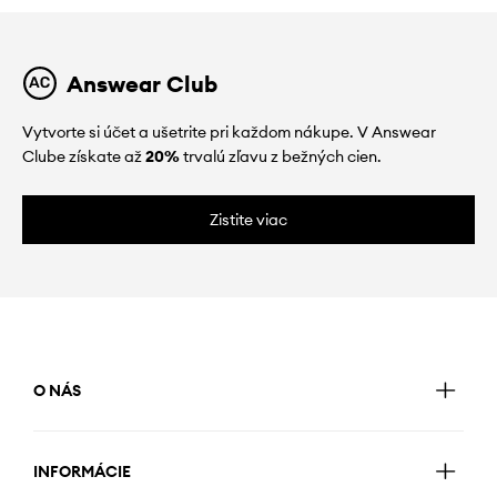
Answear Club
Vytvorte si účet a ušetrite pri každom nákupe. V Answear
Clube získate až
20%
trvalú zľavu z bežných cien.
Zistite viac
O NÁS
INFORMÁCIE