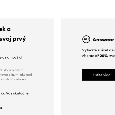
ek a
 svoj prvý
Answear
Vytvorte si účet a 
získate až
20%
trva
ie o najnovších
ukty a platí pri
novať s inými akciami
Zistite viac
obnosti nájdete na
 čo Vás skutočne
da