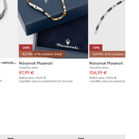
-20%
-10%
*EXTRA -5 % s kódom: SALE
*EXTRA -5 % s kódom: SALE
MASERATI náramok pánsky z nehrdzavejúcej ocele CERAMIC
Náramok Maserati
Náramok Maserati
Aktuálna cena:
Aktuálna cena:
87,99 €
106,99 €
Bežná cena:
109,99 €
Bežná cena:
159,90 €
ed
Najnižšia cena za posledných 30 dní pred
Najnižšia cena za posledných 30 dní 
poskytnutím zľavy:
109,99 €
poskytnutím zľavy:
119,90 €