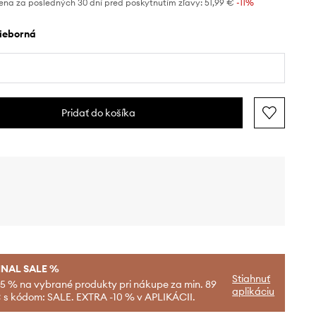
ena za posledných 30 dní pred poskytnutím zľavy:
51,99 €
 -11%
rieborná
Pridať do košíka
INAL SALE %
Stiahnuť
-5 % na vybrané produkty pri nákupe za min. 89
aplikáciu
 s kódom: SALE. EXTRA -10 % v APLIKÁCII.