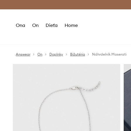
Premium Fashion Benefits >
Bezpla
Ona
On
Dieťa
Home
Answear
On
Doplnky
Bižutéria
Náhrdelník Maserati