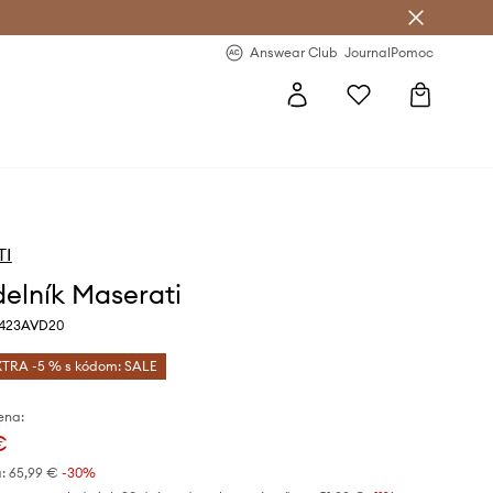
nswear Club >
-20 % na prvý nákup >
Answear Club
Journal
Pomoc
TI
elník Maserati
M423AVD20
XTRA -5 % s kódom: SALE
ena:
€
:
65,99 €
-30%