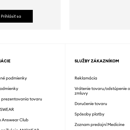
Prihlásiť sa
MÁCIE
SLUŽBY ZÁKAZNÍKOM
né podmienky
Reklamácia
podmienky
Vrátenie tovaru/odstúpenie 
zmluvy
á prezentovania tovaru
Doručenie tovaru
NSWEAR
Spôsoby platby
 Answear Club
Zoznam predajní Medicine