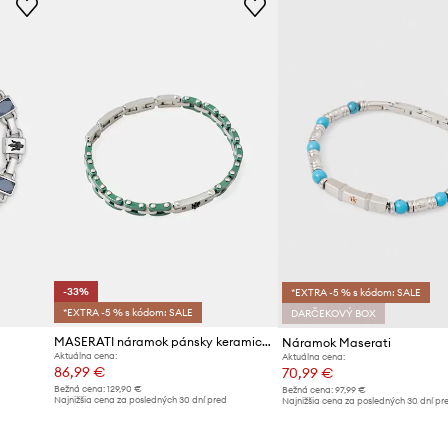
-33%
*EXTRA -5 % s kódom: SALE
*EXTRA -5 % s kódom: SALE
DARČEKOVÝ BOX
MASERATI náramok pánsky keramický
Náramok Maserati
Aktuálna cena:
Aktuálna cena:
86,99 €
70,99 €
Bežná cena:
129,90 €
Bežná cena:
97,99 €
d
Najnižšia cena za posledných 30 dní pred
Najnižšia cena za posledných 30 dní pr
poskytnutím zľavy:
129,90 €
poskytnutím zľavy:
77,99 €