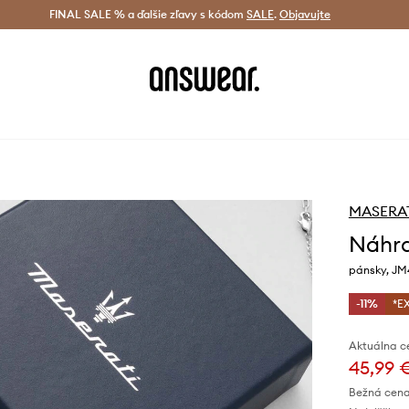
tná doprava od 60 € >
FINAL SALE % a ďalšie zľavy s kódom
Doručenie aj do 24 h >
SALE
.
Objavujte
Šetrite s A
MASERA
Náhrd
pánsky, J
-11%
*E
Aktuálna c
45,99 
Bežná cena