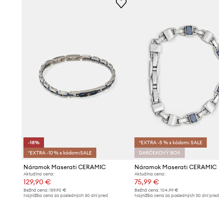
-18%
*EXTRA -5 % s kódom: SALE
*EXTRA -10 % s kódom:SALE
DARČEKOVÝ BOX
Náramok Maserati CERAMIC
Náramok Maserati CERAMIC
Aktuálna cena:
Aktuálna cena:
129,90 €
75,99 €
Bežná cena:
159,90 €
Bežná cena:
104,99 €
Najnižšia cena za posledných 30 dní pred
Najnižšia cena za posledných 30 dní pre
poskytnutím zľavy:
159,90 €
poskytnutím zľavy:
83,99 €