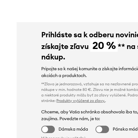
Prihláste sa k odberu novini
20 %
získajte zľavu
** na
nákup.
Pripojte sa k našej komunite a získajte informác
akciách a produktoch.
**Zľava je jednorazová, vzťahuje sa na nezľavnené prod
nákupe v min. hodnote 80 €. Zľavu nie je možné kombi
a niektoré produkty môžu byť zo zľavy vylúčené. Podr
stránke:
Produkty vylúčené zo zľavy.
.
Chceme, aby Vaša schránka obsahovala iba to,
zaujíma. Povedzte nám, je to:
Dámska móda
Pánska mó