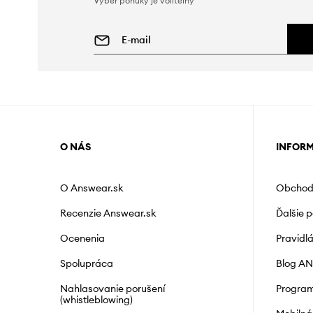
Výber ponuky je voliteľný
O NÁS
INFOR
O Answear.sk
Obchod
Recenzie Answear.sk
Ďalšie 
Ocenenia
Pravidl
Spolupráca
Blog A
Nahlasovanie porušení
Program
(whistleblowing)