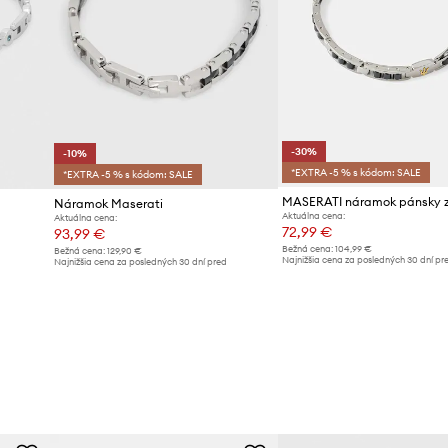
-30%
-10%
*EXTRA -5 % s kódom: SALE
*EXTRA -5 % s kódom: SALE
Náramok Maserati
Aktuálna cena:
Aktuálna cena:
72,99 €
93,99 €
Bežná cena:
104,99 €
Bežná cena:
129,90 €
Najnižšia cena za posledných 30 dní pr
d
Najnižšia cena za posledných 30 dní pred
poskytnutím zľavy:
104,99 €
poskytnutím zľavy:
104,99 €