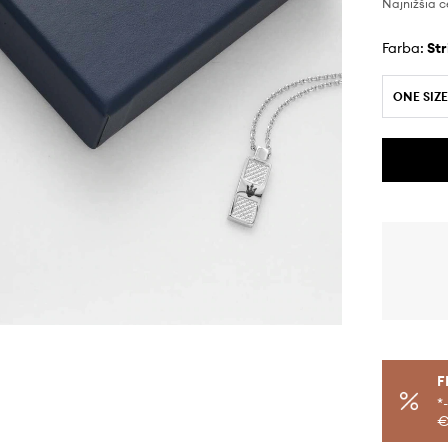
Najnižšia c
Farba:
st
ONE SIZE
F
*
€