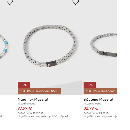
-10%
-10%
*EXTRA -5 % s kódom: SALE
*EXTRA -5 % s kódom: SALE
Náramok Maserati
Bižutéria Maserati
Aktuálna cena:
Aktuálna cena:
97,99 €
82,99 €
Bežná cena:
139,90 €
Bežná cena:
119,90 €
ed
Najnižšia cena za posledných 30 dní pred
Najnižšia cena za posledných 30 dní 
poskytnutím zľavy:
109,90 €
poskytnutím zľavy:
92,99 €