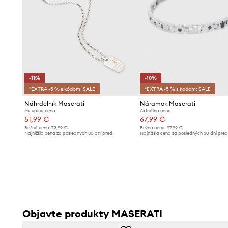
-11%
-10%
*EXTRA -5 % s kódom: SALE
*EXTRA -5 % s kódom: SALE
Náhrdelník Maserati
Náramok Maserati
Aktuálna cena:
Aktuálna cena:
51,99 €
67,99 €
Bežná cena:
73,99 €
Bežná cena:
97,99 €
Najnižšia cena za posledných 30 dní pred
Najnižšia cena za posledných 30 dní pre
poskytnutím zľavy:
58,99 €
poskytnutím zľavy:
75,99 €
Objavte produkty MASERATI