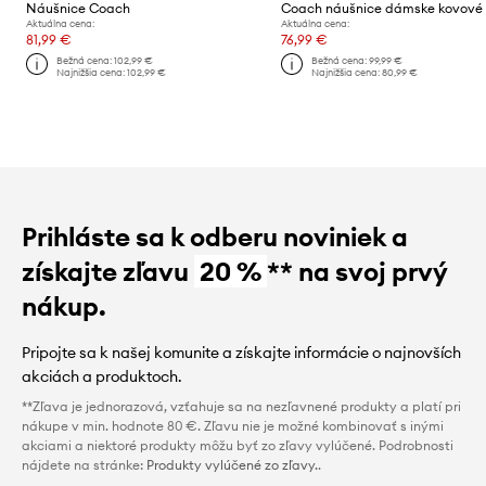
Náušnice Coach
Coach náušnice dámske kovové
Aktuálna cena:
Aktuálna cena:
81,99 €
76,99 €
Bežná cena:
102,99 €
Bežná cena:
99,99 €
Najnižšia cena:
102,99 €
Najnižšia cena:
80,99 €
Prihláste sa k odberu noviniek a
získajte zľavu
20 %
** na svoj prvý
nákup.
Pripojte sa k našej komunite a získajte informácie o najnovších
akciách a produktoch.
**Zľava je jednorazová, vzťahuje sa na nezľavnené produkty a platí pri
nákupe v min. hodnote 80 €. Zľavu nie je možné kombinovať s inými
akciami a niektoré produkty môžu byť zo zľavy vylúčené. Podrobnosti
nájdete na stránke:
Produkty vylúčené zo zľavy.
.