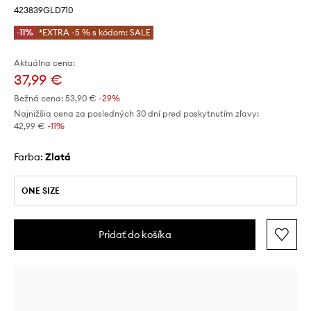
423839GLD710
-11%
*EXTRA -5 % s kódom: SALE
Aktuálna cena:
37,99 €
Bežná cena:
53,90 €
-29%
Najnižšia cena za posledných 30 dní pred poskytnutím zľavy:
42,99 €
 -11%
Farba:
zlatá
ONE SIZE
Pridať do košíka