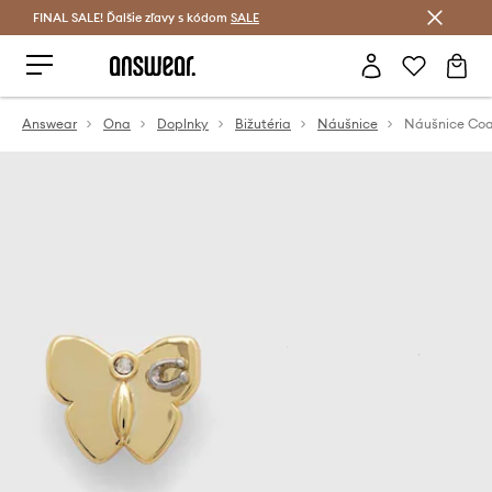
FINAL SALE! Ďalšie zľavy s kódom
Šetrite s Answear Club >
SALE
Answear
Ona
Doplnky
Bižutéria
Náušnice
Náušnice Co