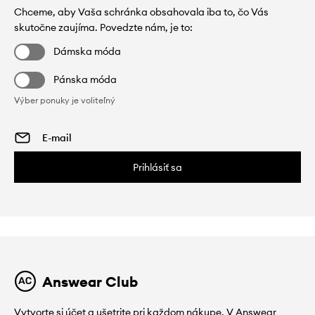
Chceme, aby Vaša schránka obsahovala iba to, čo Vás
skutočne zaujíma. Povedzte nám, je to:
Dámska móda
Pánska móda
Výber ponuky je voliteľný
Prihlásiť sa
Answear Club
Vytvorte si účet a ušetrite pri každom nákupe. V Answear