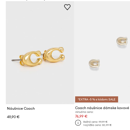
*EXTRA -5 % s kódom: SALE
Coach náušnice dámske kovové
Náušnice Coach
Aktuálna cena:
76,99 €
49,90 €
Bežná cena:
99,99 €
Najnižšia cena:
80,99 €