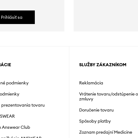
Prihlásiť sa
MÁCIE
SLUŽBY ZÁKAZNÍKOM
né podmienky
Reklamácia
podmienky
Vrátenie tovaru/odstúpenie 
zmluvy
á prezentovania tovaru
Doručenie tovaru
NSWEAR
Spôsoby platby
 Answear Club
Zoznam predajní Medicine