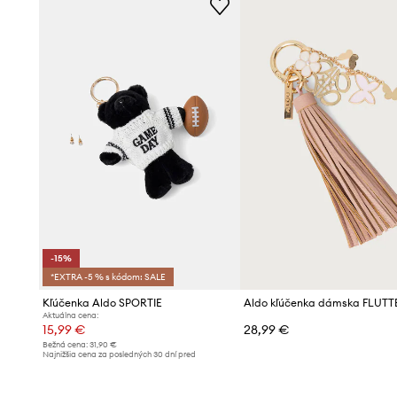
-15%
*EXTRA -5 % s kódom: SALE
Kľúčenka Aldo SPORTIE
Aldo kľúčenka dámska FLUT
Aktuálna cena:
15,99 €
28,99 €
Bežná cena:
31,90 €
Najnižšia cena za posledných 30 dní pred
poskytnutím zľavy:
18,99 €