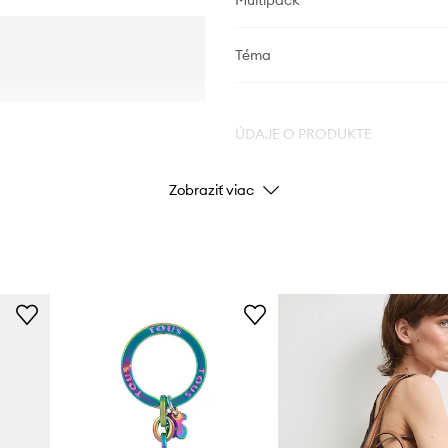
Multipack
Téma
ÚDAJE O PRODUKTE
Zobraziť viac
Kód výrobcu
BA
Farba
Značka
Výrobca
ID produktu