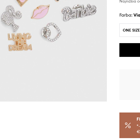
Najnižšia c
Farba:
v
ONE SIZE
F
*
€