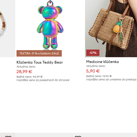
-57%
*EXTRA -5 % s kódom: SALE
Medicine kľúčenka
Kľúčenka Tous Teddy Bear
Aktuálna cena:
Aktuálna cena:
5,90 €
28,99 €
Bežná cena:
13,90 €
Bežná cena:
42,99 €
Najnižšia cena od uvedenia do predaja:
Najnižšia cena za posledných 30 dní pred
poskytnutím zľavy:
30,99 €