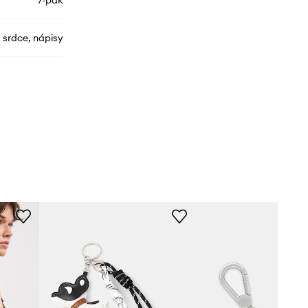
7-pak
srdce, nápisy
RBIEPINS.963
viacfarebná
Aldo