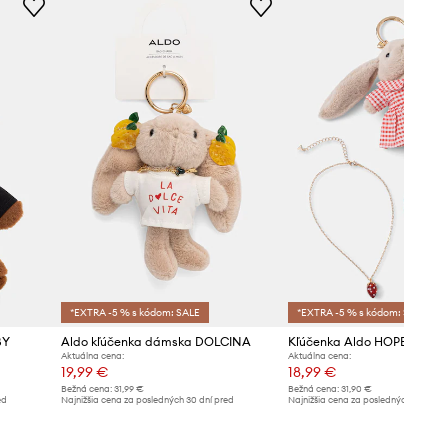
*EXTRA -5 % s kódom: SALE
*EXTRA -5 % s kódom: SALE
BY
Aldo kľúčenka dámska DOLCINA
Kľúčenka Aldo HOPBERRY
Aktuálna cena:
Aktuálna cena:
19,99 €
18,99 €
Bežná cena:
31,99 €
Bežná cena:
31,90 €
ed
Najnižšia cena za posledných 30 dní pred
Najnižšia cena za posledných 30 dní 
poskytnutím zľavy:
21,99 €
poskytnutím zľavy:
20,99 €