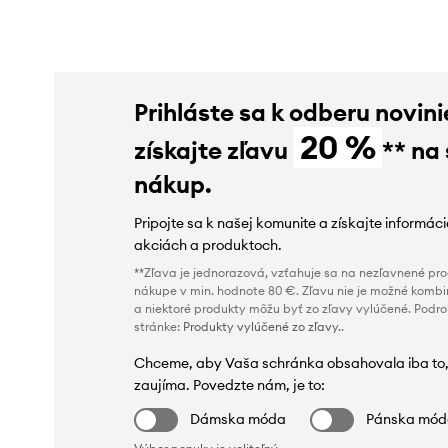
Prihláste sa k odberu novini
20 %
získajte zľavu
** na
nákup.
Pripojte sa k našej komunite a získajte informác
akciách a produktoch.
**Zľava je jednorazová, vzťahuje sa na nezľavnené prod
nákupe v min. hodnote 80 €. Zľavu nie je možné kombi
a niektoré produkty môžu byť zo zľavy vylúčené. Podr
stránke:
Produkty vylúčené zo zľavy.
.
Chceme, aby Vaša schránka obsahovala iba to,
zaujíma. Povedzte nám, je to:
Dámska móda
Pánska mó