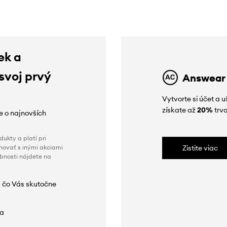
ek a
 svoj prvý
Answear
Vytvorte si účet a 
získate až
20%
trva
ie o najnovších
ukty a platí pri
novať s inými akciami
Zistite viac
obnosti nájdete na
 čo Vás skutočne
da