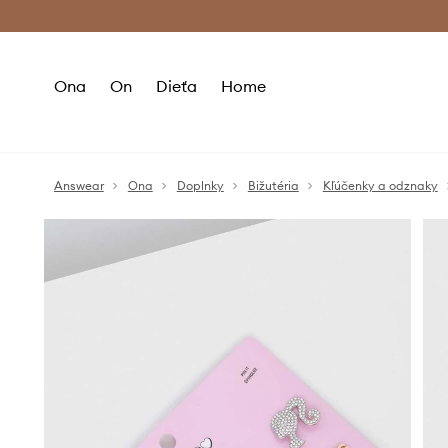
Premium Fashion Benefits >
Bezpla
Ona
On
Dieťa
Home
Answear
Ona
Doplnky
Bižutéria
Kľúčenky a odznaky