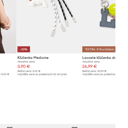
-33%
*EXTRA -5 % s kódom: SALE
Kľúčenka Medicine
Lacoste kľúčenka dámska
Aktuálna cena:
Aktuálna cena:
3,90 €
26,99 €
Bežná cena:
5,90 €
Bežná cena:
33,99 €
13,90 €
Najnižšia cena za posledných 30 dní pred
Najnižšia cena za posledných 30 dní 
poskytnutím zľavy:
5,90 €
poskytnutím zľavy:
28,99 €