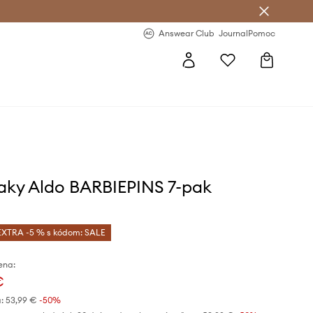
nswear Club >
-20 % na prvý nákup >
Answear Club
Journal
Pomoc
ky Aldo BARBIEPINS 7-pak
EXTRA -5 % s kódom: SALE
ena:
€
:
53,99 €
-50%