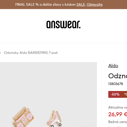
tná doprava od 60 € >
FINAL SALE % a ďalšie zľavy s kódom
Doručenie aj do 24 h >
SALE
.
Objavujte
Šetrite s A
Odznaky Aldo BARBIEPINS 7-pak
Aldo
Odzna
13803678
-50%
*
Aktuálna c
26,99 
Bežná cena