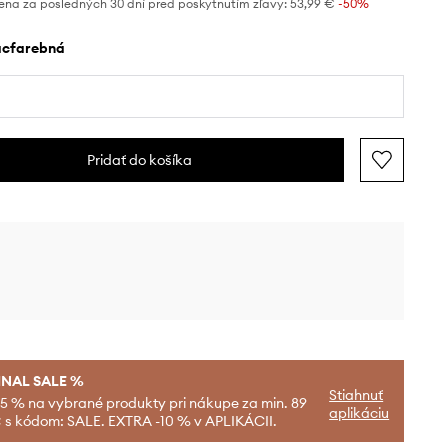
ena za posledných 30 dní pred poskytnutím zľavy:
53,99 €
 -50%
iacfarebná
Pridať do košíka
INAL SALE %
Stiahnuť
-5 % na vybrané produkty pri nákupe za min. 89
aplikáciu
 s kódom: SALE. EXTRA -10 % v APLIKÁCII.