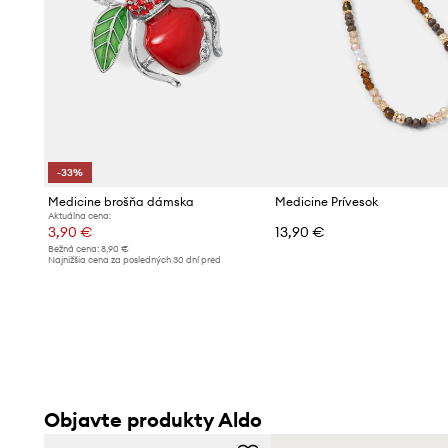
-33%
Medicine brošňa dámska
Medicine Prívesok
Aktuálna cena:
3,90 €
13,90 €
Bežná cena:
8,90 €
Najnižšia cena za posledných 30 dní pred
poskytnutím zľavy:
5,90 €
Objavte produkty Aldo