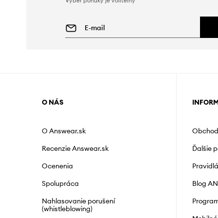
Výber ponuky je voliteľný
O NÁS
INFOR
O Answear.sk
Obchod
Recenzie Answear.sk
Ďalšie 
Ocenenia
Pravidl
Spolupráca
Blog A
Nahlasovanie porušení
Program
(whistleblowing)