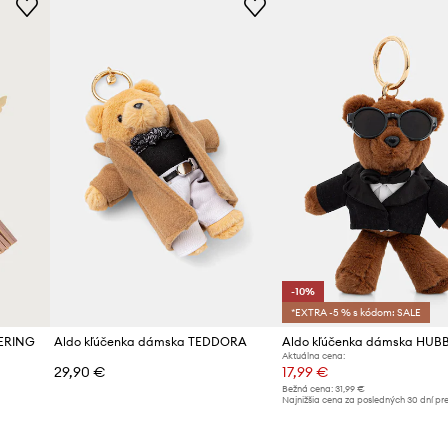
-10%
*EXTRA -5 % s kódom: SALE
TERING
Aldo kľúčenka dámska TEDDORA
Aldo kľúčenka dámska HUB
Aktuálna cena:
29,90 €
17,99 €
Bežná cena:
31,99 €
Najnižšia cena za posledných 30 dní pr
poskytnutím zľavy:
19,99 €