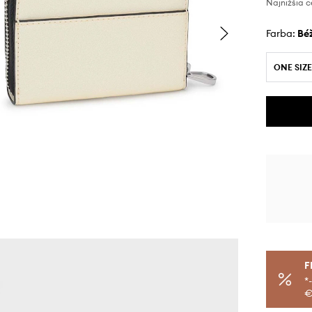
Najnižšia c
Farba:
b
ONE SIZE
F
*
€