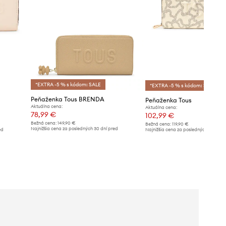
*EXTRA -5 % s kódom: SALE
*EXTRA -5 % s kódom: SALE
Peňaženka Tous BRENDA
Peňaženka Tous
Aktuálna cena:
Aktuálna cena:
78,99 €
102,99 €
Bežná cena:
149,90 €
Bežná cena:
119,90 €
Najnižšia cena za posledných 30 dní pred
ed
Najnižšia cena za posledných 30 dní 
poskytnutím zľavy:
82,99 €
poskytnutím zľavy:
106,99 €