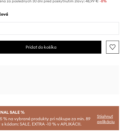
ena za posledných 30 dní pred poskytnutím zľavy:
48,99 €
 -8%
éžová
Pridať do košíka
INAL SALE %
Stiahnuť
-5 % na vybrané produkty pri nákupe za min. 89
aplikáciu
 s kódom: SALE. EXTRA -10 % v APLIKÁCII.