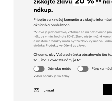
20 %
získajte zľavu
** na
nákup.
Pripojte sa k našej komunite a získajte informác
akciách a produktoch.
**Zľava je jednorazová, vzťahuje sa na nezľavnené prod
nákupe v min. hodnote 80 €. Zľavu nie je možné kombi
a niektoré produkty môžu byť zo zľavy vylúčené. Podr
stránke:
Produkty vylúčené zo zľavy.
.
Chceme, aby Vaša schránka obsahovala iba to,
zaujíma. Povedzte nám, je to:
Dámska móda
Pánska mó
Výber ponuky je voliteľný