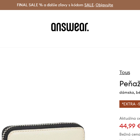
tná doprava od 60 € >
FINAL SALE % a ďalšie zľavy s kódom
Doručenie aj do 24 h >
SALE
.
Objavujte
Šetrite s A
Tous
Peňaž
dámska, bé
*EXTRA -5
Aktuálna c
44,99 
Bežná cena