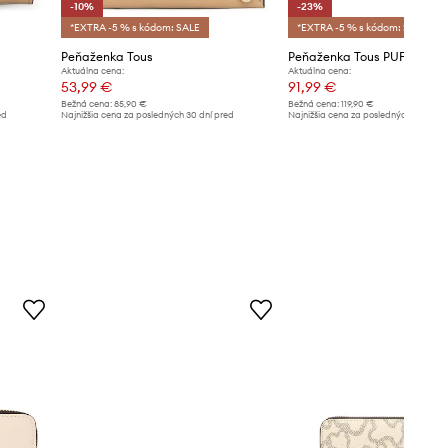
-10%
-23%
*EXTRA -5 % s kódom: SALE
*EXTRA -5 % s kódom: SALE
Peňaženka Tous
Peňaženka Tous PUFFY BEA
Aktuálna cena:
Aktuálna cena:
53,99 €
91,99 €
Bežná cena:
85,90 €
Bežná cena:
119,90 €
ed
Najnižšia cena za posledných 30 dní pred
Najnižšia cena za posledných 30 dní 
poskytnutím zľavy:
59,99 €
poskytnutím zľavy:
119,90 €