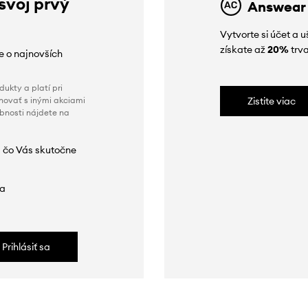
 svoj prvý
Answear
Vytvorte si účet a 
získate až
20%
trva
ie o najnovších
ukty a platí pri
novať s inými akciami
Zistite viac
obnosti nájdete na
 čo Vás skutočne
da
Prihlásiť sa