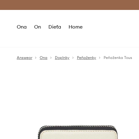
Premium Fashion Benefits >
Bezpla
Ona
On
Dieťa
Home
Answear
Ona
Doplnky
Peňaženky
Peňaženka Tous