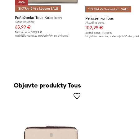
-15%
*EXTRA -5 % s kódom: SALE
*EXTRA -5 % s kódom: SALE
Peňaženka Tous Kaos Icon
Peňaženka Tous
Aktuálna cena:
Aktuálna cena:
65,99 €
102,99 €
Bežná cena:
109,99 €
Bežná cena:
119,90 €
Najnižšia cena za posledných 30 dní pred
Najnižšia cena za posledných 30 dní pre
poskytnutím zľavy:
77,99 €
poskytnutím zľavy:
106,99 €
Objavte produkty Tous