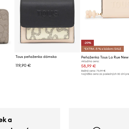
-20%
*EXTRA -5 % s kódom: SALE
Tous peňaženka dámska
Peňaženka Tous La Rue New
Aktuálna cena:
119,90 €
58,99 €
Bežná cena:
73,99 €
d
Najnižšia cena za posledných 30 dní pr
poskytnutím zľavy:
73,99 €
ek a