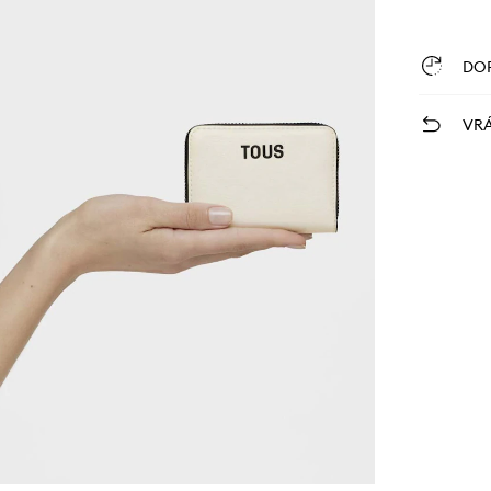
DO
VRÁ