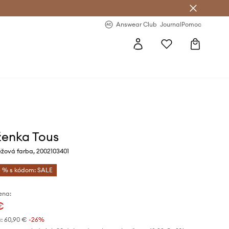
nswear Club >
-20 % na prvý nákup >
Answear Club
Journal
Pomoc
enka Tous
žová farba, 2002103401
 % s kódom: SALE
ena:
€
:
60,90 €
-26%