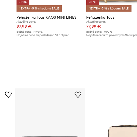
-18%
-10%
*EXTRA -5 % s kódom: SALE
*EXTRA -5 % s kódom: SALE
Peňaženka Tous KAOS MINI LINES
Peňaženka Tous
Aktuálna cena:
Aktuálna cena:
97,99 €
77,99 €
Bežná cena:
119,90 €
Bežná cena:
119,90 €
Najnižšia cena za posledných 30 dní pred
Najnižšia cena za posledných 30 dní pr
d
poskytnutím zľavy:
119,90 €
poskytnutím zľavy:
86,99 €