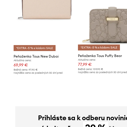
*EXTRA -5 % s kódom: SALE
*EXTRA -5 % s kódom: SALE
Peňaženka Tous Puffy Bear
Peňaženka Tous New Dubai
Aktuálna cena:
Aktuálna cena:
77,99 €
69,99 €
Bežná cena:
109,90 €
Bežná cena:
97,90 €
Najnižšia cena za posledných 30 dní pre
Najnižšia cena za posledných 30 dní pred
poskytnutím zľavy:
81,99 €
poskytnutím zľavy:
72,99 €
Prihláste sa k odberu novini