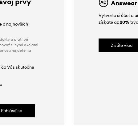
 svoj prvý
Answear
Vytvorte si účet a 
získate až
20%
trva
ie o najnovších
ukty a platí pri
novať s inými akciami
Zistite viac
obnosti nájdete na
 čo Vás skutočne
da
Prihlásiť sa