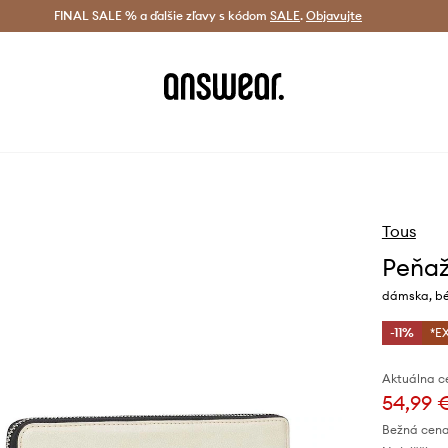
tná doprava od 60 € >
FINAL SALE % a ďalšie zľavy s kódom
Doručenie aj do 24 h >
SALE
.
Objavujte
Šetrite s A
Tous
Peňaž
dámska, bé
-11%
*E
Aktuálna c
54,99 
Bežná cena