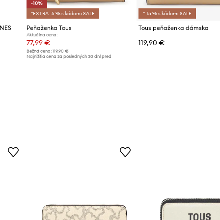
-10%
*EXTRA -5 % s kódom: SALE
*-15 % s kódom: SALE
INES
Peňaženka Tous
Tous peňaženka dámska
Aktuálna cena:
77,99 €
119,90 €
Bežná cena:
119,90 €
Najnižšia cena za posledných 30 dní pred
poskytnutím zľavy:
86,99 €