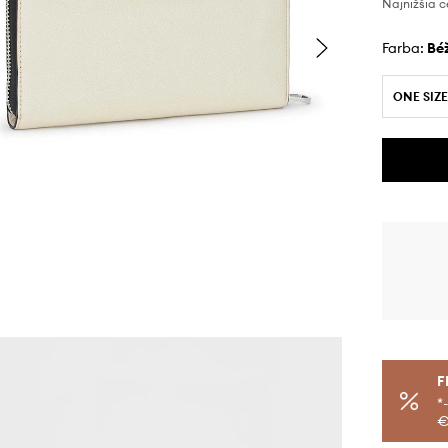
Najnižšia c
Farba:
b
ONE SIZE
F
*
€