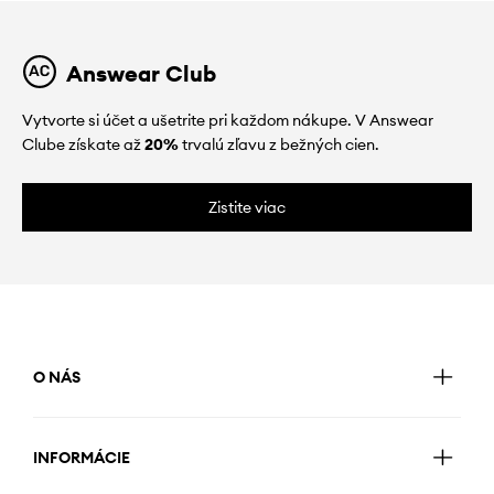
Answear Club
Vytvorte si účet a ušetrite pri každom nákupe. V Answear
Clube získate až
20%
trvalú zľavu z bežných cien.
Zistite viac
O NÁS
INFORMÁCIE