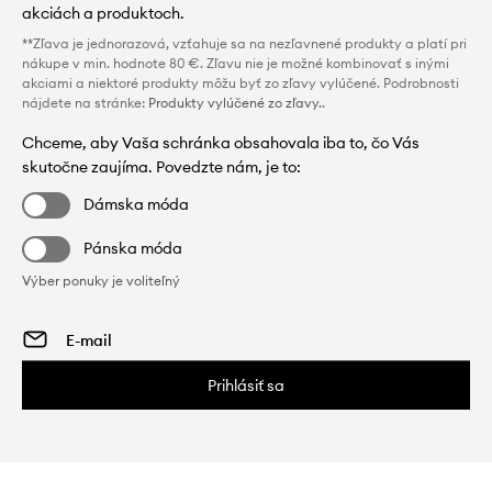
akciách a produktoch.
**Zľava je jednorazová, vzťahuje sa na nezľavnené produkty a platí pri
nákupe v min. hodnote 80 €. Zľavu nie je možné kombinovať s inými
akciami a niektoré produkty môžu byť zo zľavy vylúčené. Podrobnosti
nájdete na stránke:
Produkty vylúčené zo zľavy.
.
Chceme, aby Vaša schránka obsahovala iba to, čo Vás
skutočne zaujíma. Povedzte nám, je to:
Dámska móda
Pánska móda
Výber ponuky je voliteľný
Prihlásiť sa