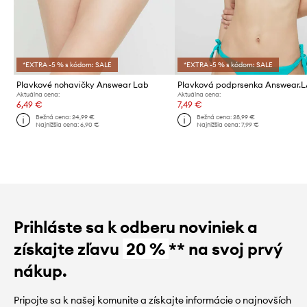
*EXTRA -5 % s kódom: SALE
*EXTRA -5 % s kódom: SALE
Plavkové nohavičky Answear Lab
Plavková podprsenka Answear.
Aktuálna cena:
Aktuálna cena:
6,49 €
7,49 €
Bežná cena:
24,99 €
Bežná cena:
28,99 €
Najnižšia cena:
6,90 €
Najnižšia cena:
7,99 €
Prihláste sa k odberu noviniek a
získajte zľavu
20 %
** na svoj prvý
nákup.
Pripojte sa k našej komunite a získajte informácie o najnovších