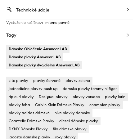
Technické údaje
Vystuženie košíčkov
:
mierne pevné
Tagy
Dámske Oblečenie Answear.LAB
Dámske plavky Answear.LAB
Dámske plavky dvojdielne Answear.LAB
zlte plavky
plavky červené
plavky zelene
jednodielne plavky push up
damske plavky tommy hilfiger
rip curl plavky
Desigual plavky
plavky versace
plavky lorin
plavky feba
Calvin Klein Dámske Plavky
champion plavky
plavky adidas dámské
nike plavky damske
Chantelle Dámske Plavky
diesel dámske plavky
DKNY Dámske Plavky
fila dámske plavky
lacoste dámske plavky
roxy plavky