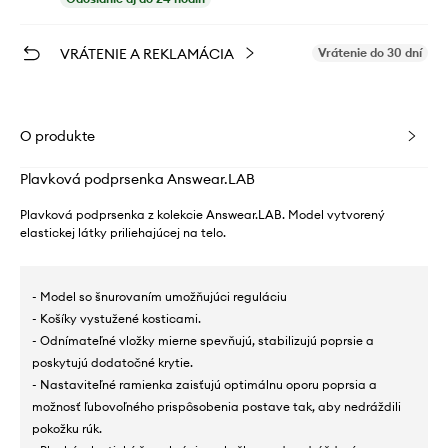
VRÁTENIE A REKLAMÁCIA
Vrátenie do 30 dní
O produkte
Plavková podprsenka Answear.LAB
Plavková podprsenka z kolekcie Answear.LAB. Model vytvorený
elastickej látky priliehajúcej na telo.
- Model so šnurovaním umožňujúci reguláciu
- Košíky vystužené kosticami.
- Odnímateľné vložky mierne spevňujú, stabilizujú poprsie a
poskytujú dodatočné krytie.
- Nastaviteľné ramienka zaisťujú optimálnu oporu poprsia a
možnosť ľubovoľného prispôsobenia postave tak, aby nedráždili
pokožku rúk.