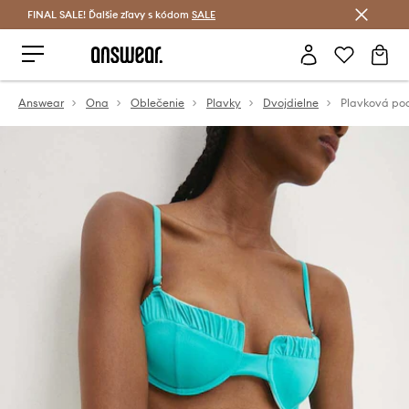
FINAL SALE! Ďalšie zľavy s kódom
Šetrite s Answear Club >
SALE
Answear
Ona
Oblečenie
Plavky
Dvojdielne