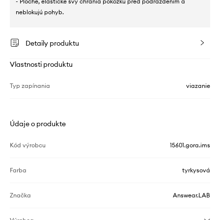
- Ploché, elastické švy chránia pokožku pred podráždením a
neblokujú pohyb.
Detaily produktu
Vlastnosti produktu
Typ zapínania
viazanie
Údaje o produkte
Kód výrobcu
15601.gora.ims
Farba
tyrkysová
Značka
Answear.LAB