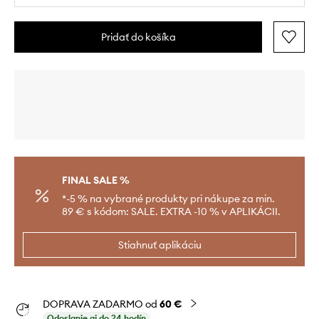
Pridať do košíka
FINAL SALE %
*-5 % na vybrané produkty pri nákupe za min.
89 € s kódom: SALE. EXTRA -10 % v APLIKÁCII.
Stiahnuť aplikáciu
DOPRAVA ZADARMO od
60 €
Odoslanie aj do 24 hodín