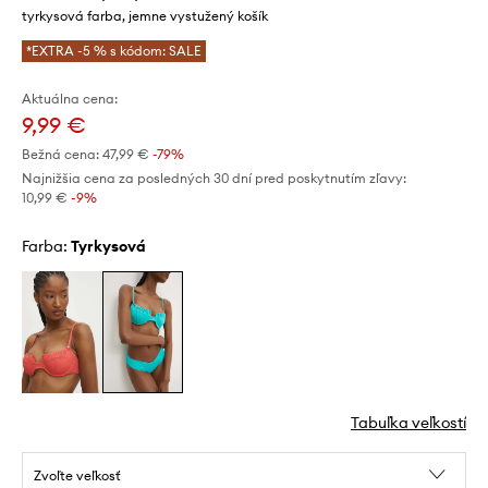
tyrkysová farba, jemne vystužený košík
*EXTRA -5 % s kódom: SALE
Aktuálna cena:
9,99 €
Bežná cena:
47,99 €
-79%
Najnižšia cena za posledných 30 dní pred poskytnutím zľavy:
10,99 €
 -9%
Farba:
tyrkysová
Tabuľka veľkostí
Zvoľte veľkosť