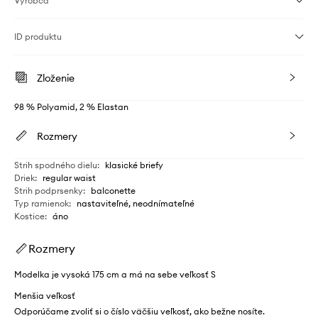
Výrobca
ID produktu
Zloženie
98 % Polyamid, 2 % Elastan
Rozmery
Strih spodného dielu
:
klasické briefy
Driek
:
regular waist
Strih podprsenky
:
balconette
Typ ramienok
:
nastaviteľné, neodnímateľné
Kostice
:
áno
Rozmery
Modelka je vysoká 175 cm a má na sebe veľkosť S
Menšia veľkosť
Odporúčame zvoliť si o číslo väčšiu veľkosť, ako bežne nosíte.