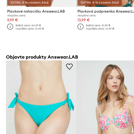
*EXTRA -5 % s kódom: SALE
*EXTRA -5 % s kódom: SALE
Plavkové nohavičky Answear.LAB
Plavková podprsenka Answear.
Aktuálna cena:
Aktuálna cena:
9,99 €
13,99 €
Bežná cena:
24,99 €
Bežná cena:
31,99 €
Najnižšia cena:
10,99 €
Najnižšia cena:
14,99 €
Objavte produkty Answear.LAB