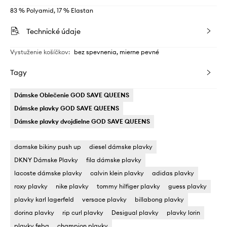
83 % Polyamid, 17 % Elastan
Technické údaje
Vystuženie košíčkov
:
bez spevnenia, mierne pevné
Tagy
Dámske Oblečenie GOD SAVE QUEENS
Dámske plavky GOD SAVE QUEENS
Dámske plavky dvojdielne GOD SAVE QUEENS
damske bikiny push up
diesel dámske plavky
DKNY Dámske Plavky
fila dámske plavky
lacoste dámske plavky
calvin klein plavky
adidas plavky
roxy plavky
nike plavky
tommy hilfiger plavky
guess plavky
plavky karl lagerfeld
versace plavky
billabong plavky
dorina plavky
rip curl plavky
Desigual plavky
plavky lorin
plavky feba
champion plavky