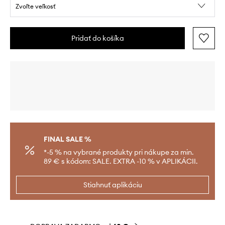
Zvoľte veľkosť
Pridať do košíka
FINAL SALE %
*-5 % na vybrané produkty pri nákupe za min.
89 € s kódom: SALE. EXTRA -10 % v APLIKÁCII.
Stiahnuť aplikáciu