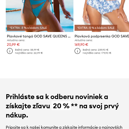
*EXTRA -5 % s kódom: SALE
*EXTRA -5 % s kódom: SALE
Plavkové tangá GOD SAVE QUEENS SKY BOTTOM
Aktuálna cena:
Aktuálna cena:
20,99 €
169,90 €
Bežná cena:
38,99 €
Bežná cena:
239,90 €
Najnižšia cena:
22,99 €
Najnižšia cena:
179,90 €
Prihláste sa k odberu noviniek a
získajte zľavu
20 %
** na svoj prvý
nákup.
Pripojte sa k našej komunite a získajte informácie o najnovších