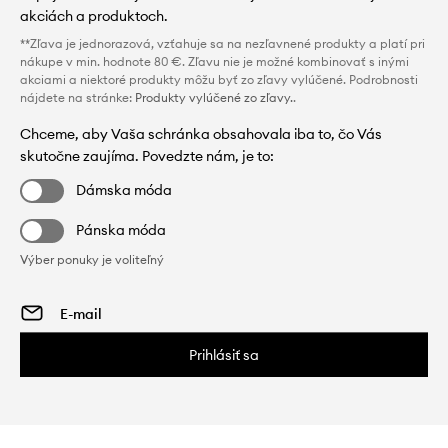
akciách a produktoch.
**Zľava je jednorazová, vzťahuje sa na nezľavnené produkty a platí pri
nákupe v min. hodnote 80 €. Zľavu nie je možné kombinovať s inými
akciami a niektoré produkty môžu byť zo zľavy vylúčené. Podrobnosti
nájdete na stránke:
Produkty vylúčené zo zľavy.
.
Chceme, aby Vaša schránka obsahovala iba to, čo Vás
skutočne zaujíma. Povedzte nám, je to:
Dámska móda
Pánska móda
Výber ponuky je voliteľný
Prihlásiť sa