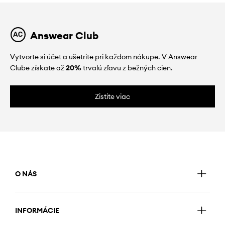
Answear Club
Vytvorte si účet a ušetrite pri každom nákupe. V Answear
Clube získate až
20%
trvalú zľavu z bežných cien.
Zistite viac
O NÁS
INFORMÁCIE