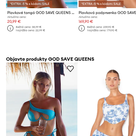
*EXTRA -5 % s kódom: SALE
*EXTRA -5 % s kódom: SALE
Plavkové tangá GOD SAVE QUEENS SKY BOTTOM
Aktuálna cena:
Aktuálna cena:
20,99 €
169,90 €
Bežná cena:
38,99 €
Bežná cena:
239,90 €
Najnižšia cena:
22,99 €
Najnižšia cena:
179,90 €
Objavte produkty GOD SAVE QUEENS