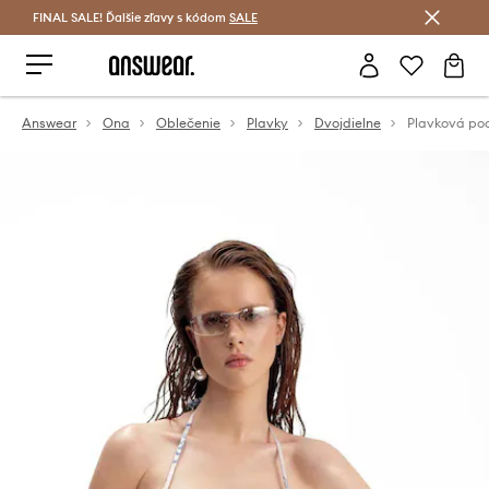
FINAL SALE! Ďalšie zľavy s kódom
Šetrite s Answear Club >
SALE
Answear
Ona
Oblečenie
Plavky
Dvojdielne