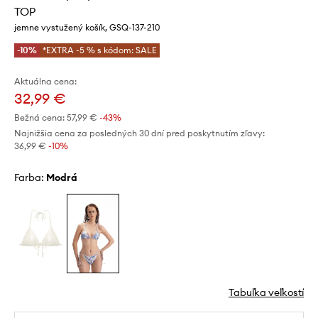
TOP
jemne vystužený košík, GSQ-137-210
-10%
*EXTRA -5 % s kódom: SALE
Aktuálna cena:
32,99 €
Bežná cena:
57,99 €
-43%
Najnižšia cena za posledných 30 dní pred poskytnutím zľavy:
36,99 €
 -10%
Farba:
modrá
Tabuľka veľkostí