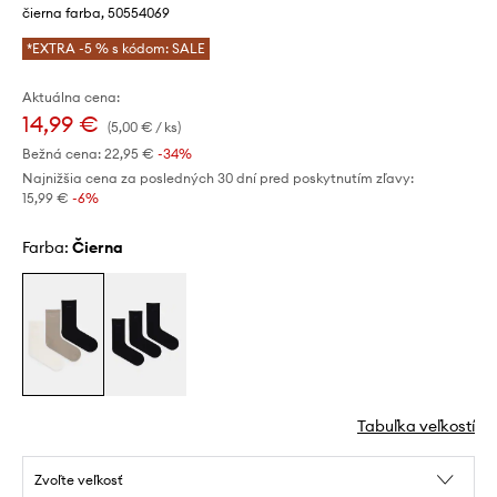
čierna farba, 50554069
*EXTRA -5 % s kódom: SALE
Aktuálna cena:
14,99 €
(5,00 € / ks)
Bežná cena:
22,95 €
-34%
Najnižšia cena za posledných 30 dní pred poskytnutím zľavy:
15,99 €
 -6%
Farba:
čierna
Tabuľka veľkostí
Zvoľte veľkosť