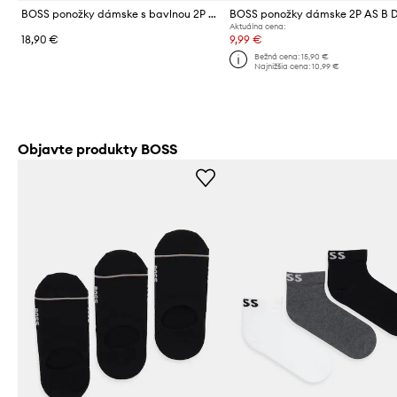
BOSS ponožky dámske s bavlnou 2P QS DropFleur MC W 2-pak
Aktuálna cena:
18,90 €
9,99 €
Bežná cena:
15,90 €
Najnižšia cena:
10,99 €
Objavte produkty BOSS