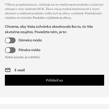
**Zľava je jednorazová, vzťahuje sa na nezľavnené produkty a platí pri
nákupe v min. hodnote 80 €. Zľavu nie je možné kombinovať s inými
akciami a niektoré produkty môžu byť zo zľavy vylúčené. Podrobnosti
nájdete na stránke:
Produkty vylúčené zo zľavy.
.
Chceme, aby Vaša schránka obsahovala iba to, čo Vás
skutočne zaujíma. Povedzte nám, je to:
Dámska móda
Pánska móda
Výber ponuky je voliteľný
Prihlásiť sa