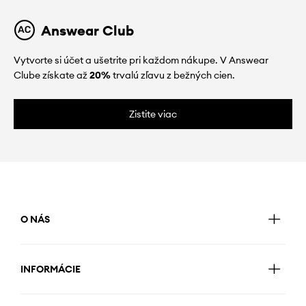
Answear Club
Vytvorte si účet a ušetrite pri každom nákupe. V Answear
Clube získate až
20%
trvalú zľavu z bežných cien.
Zistite viac
O NÁS
INFORMÁCIE