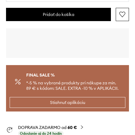
Pridať do košíka
FINAL SALE %
*-5 % na vybrané produkty pri nákupe za min.
89 € s kódom: SALE. EXTRA -10 % v APLIKÁCII.
Stiahnuť aplikáciu
DOPRAVA ZADARMO od
60 €
Odoslanie aj do 24 hodín