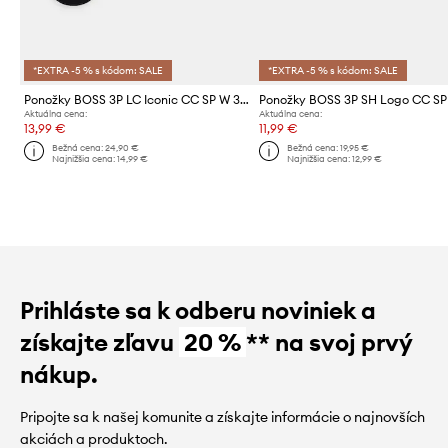
*EXTRA -5 % s kódom: SALE
*EXTRA -5 % s kódom: SALE
Ponožky BOSS 3P LC Iconic CC SP W 3-pak
Aktuálna cena:
Aktuálna cena:
13,99 €
11,99 €
Bežná cena:
24,90 €
Bežná cena:
19,95 €
Najnižšia cena:
14,99 €
Najnižšia cena:
12,99 €
Prihláste sa k odberu noviniek a
získajte zľavu
20 %
** na svoj prvý
nákup.
Pripojte sa k našej komunite a získajte informácie o najnovších
akciách a produktoch.