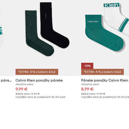
-10%
*EXTRA -5 % s kódom: SALE
*EXTRA -5 % s kódom: SALE
Calvin Klein členkové ponožky pánske
Calvin Klein ponožky pánske
Pánske ponožky Calvin Klein
Aktuálna cena:
Aktuálna cena:
9,99 €
8,99 €
Bežná cena:
14,99 €
Bežná cena:
14,99 €
d
Najnižšia cena za posledných 30 dní pred
Najnižšia cena za posledných 30 dní pr
poskytnutím zľavy:
10,99 €
poskytnutím zľavy:
9,99 €