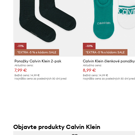
-11%
-10%
*EXTRA -5 % s kódom: SALE
*EXTRA -5 % s kódom: SALE
Ponožky Calvin Klein 2-pak
Aktuálna cena:
Aktuálna cena:
7,99 €
8,99 €
Bežná cena:
14,99 €
Bežná cena:
14,99 €
Najnižšia cena za posledných 30 dní pred
Najnižšia cena za posledných 30 dní pre
poskytnutím zľavy:
8,99 €
poskytnutím zľavy:
9,99 €
Objavte produkty Calvin Klein