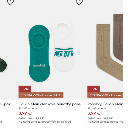
-10%
-10%
*EXTRA -5 % s kódom: SALE
*EXTRA -5 % s kódom: SALE
 2-pak
Calvin Klein členkové ponožky pánske
Ponožky Calvin Klein 2-pak
Aktuálna cena:
Aktuálna cena:
8,99 €
8,99 €
Bežná cena:
14,99 €
Bežná cena:
14,99 €
ed
Najnižšia cena za posledných 30 dní pred
Najnižšia cena za posledných 30 dní 
poskytnutím zľavy:
9,99 €
poskytnutím zľavy:
9,99 €