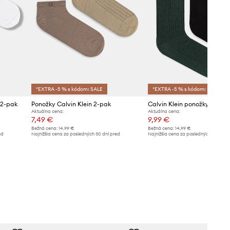
*EXTRA -5 % s kódom: SALE
*EXTRA -5 % s kódom: SALE
 2-pak
Ponožky Calvin Klein 2-pak
Calvin Klein ponožky pánsk
Aktuálna cena:
Aktuálna cena:
7,49 €
9,99 €
Bežná cena:
14,99 €
Bežná cena:
14,99 €
ed
Najnižšia cena za posledných 30 dní pred
Najnižšia cena za posledných 30 dní 
poskytnutím zľavy:
7,99 €
poskytnutím zľavy:
10,99 €