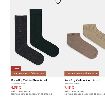
-10%
*EXTRA -5 % s kódom: SALE
*EXTRA -5 % s kódom: SALE
Ponožky Calvin Klein 2-pak
Ponožky Calvin Klein 2-pak
Aktuálna cena:
Aktuálna cena:
8,99 €
7,49 €
Bežná cena:
14,99 €
Bežná cena:
14,99 €
Najnižšia cena za posledných 30 dní pred
Najnižšia cena za posledných 30 dní pre
poskytnutím zľavy:
9,99 €
poskytnutím zľavy:
7,99 €