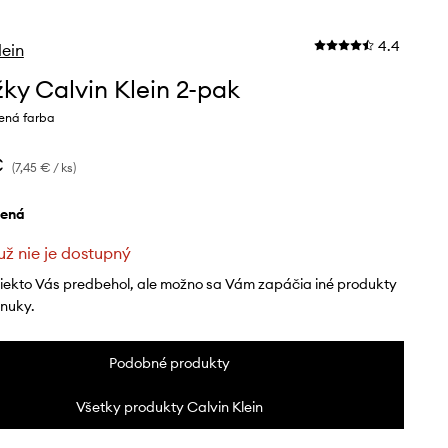
4.4
lein
ky Calvin Klein 2-pak
lená farba
€
(7,45 € / ks)
elená
už nie je dostupný
niekto Vás predbehol, ale možno sa Vám zapáčia iné produkty
onuky.
Podobné produkty
Všetky produkty Calvin Klein