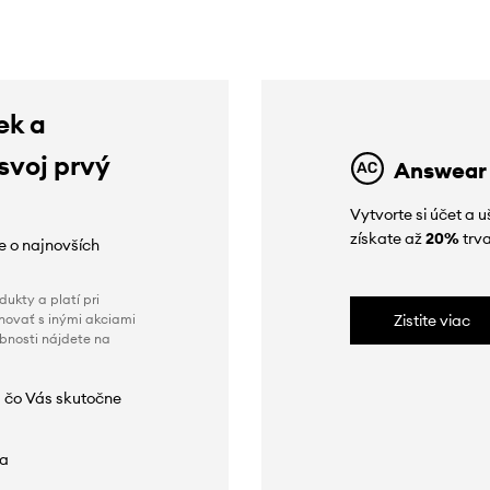
ek a
 svoj prvý
Answear
Vytvorte si účet a 
získate až
20%
trva
ie o najnovších
ukty a platí pri
novať s inými akciami
Zistite viac
obnosti nájdete na
 čo Vás skutočne
da