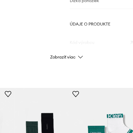
Dĺžka ponožiek
ÚDAJE O PRODUKTE
Kód výrobcu
7
Zobraziť viac
Farba
Značka
Výrobca
ID produktu