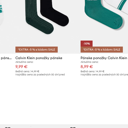
-10%
*EXTRA -5 % s kódom: SALE
*EXTRA -5 % s kódom: SALE
Calvin Klein členkové ponožky pánske
Calvin Klein ponožky pánske
Pánske ponožky Calvin Klein
Aktuálna cena:
Aktuálna cena:
9,99 €
8,99 €
Bežná cena:
14,99 €
Bežná cena:
14,99 €
d
Najnižšia cena za posledných 30 dní pred
Najnižšia cena za posledných 30 dní pr
poskytnutím zľavy:
10,99 €
poskytnutím zľavy:
9,99 €