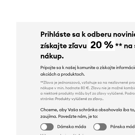
Prihláste sa k odberu novini
20 %
získajte zľavu
** na
nákup.
Pripojte sa k našej komunite a získajte informác
akciách a produktoch.
**Zľava je jednorazová, vzťahuje sa na nezľavnené prod
nákupe v min. hodnote 80 €. Zľavu nie je možné kombi
a niektoré produkty môžu byť zo zľavy vylúčené. Podr
stránke:
Produkty vylúčené zo zľavy.
.
Chceme, aby Vaša schránka obsahovala iba to,
zaujíma. Povedzte nám, je to:
Dámska móda
Pánska mó