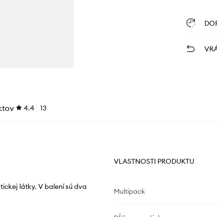
DO
VRÁ
ktov
4.4
13
VLASTNOSTI PRODUKTU
ickej látky. V balení sú dva
Multipack