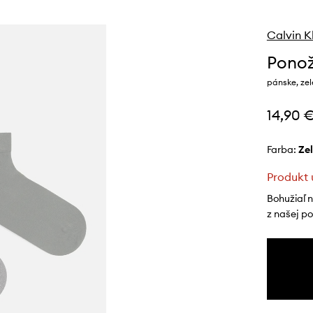
Calvin K
Ponož
pánske, ze
14,90 
Farba:
z
Produkt 
Bohužiaľ 
z našej p