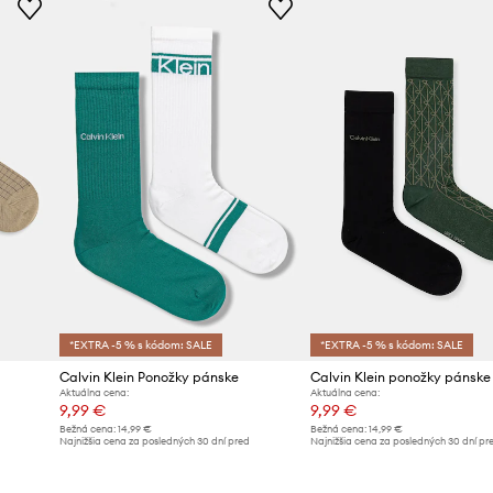
*EXTRA -5 % s kódom: SALE
*EXTRA -5 % s kódom: SALE
Calvin Klein Ponožky pánske
Calvin Klein ponožky pánske
Aktuálna cena:
Aktuálna cena:
9,99 €
9,99 €
Bežná cena:
14,99 €
Bežná cena:
14,99 €
d
Najnižšia cena za posledných 30 dní pred
Najnižšia cena za posledných 30 dní pr
poskytnutím zľavy:
10,99 €
poskytnutím zľavy:
10,99 €