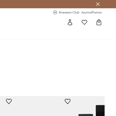
nswear Club >
-20 % na prvý nákup >
Answear Club
Journal
Pomoc