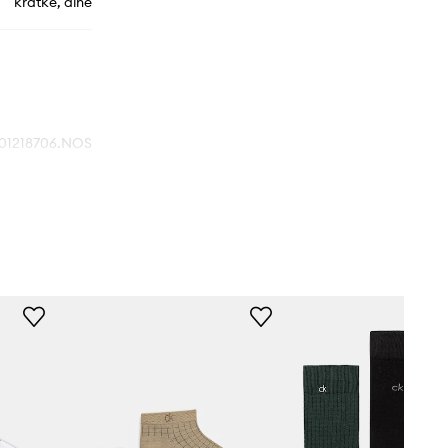
krátke, dlhé
01218706.NOS
zelená
Calvin Klein