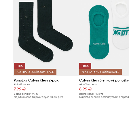
-11%
-10%
*EXTRA -5 % s kódom: SALE
*EXTRA -5 % s kódom: SALE
Ponožky Calvin Klein 2-pak
Aktuálna cena:
Aktuálna cena:
7,99 €
8,99 €
Bežná cena:
14,99 €
Bežná cena:
14,99 €
Najnižšia cena za posledných 30 dní pred
Najnižšia cena za posledných 30 dní pre
poskytnutím zľavy:
8,99 €
poskytnutím zľavy:
9,99 €