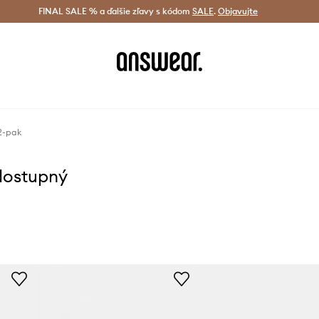
tná doprava od 60 € >
FINAL SALE % a ďalšie zľavy s kódom
Doručenie aj do 24 h >
SALE
.
Objavujte
Šetrite s A
2-pak
dostupný