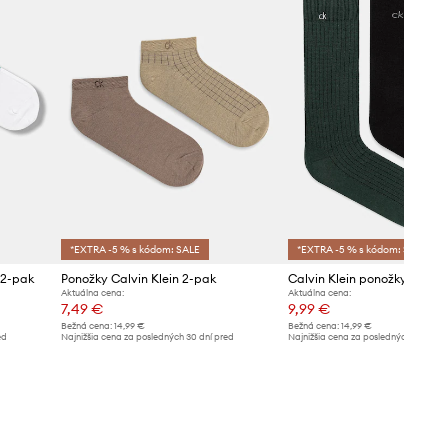
*EXTRA -5 % s kódom: SALE
*EXTRA -5 % s kódom: SALE
 2-pak
Ponožky Calvin Klein 2-pak
Calvin Klein ponožky pánsk
Aktuálna cena:
Aktuálna cena:
7,49 €
9,99 €
Bežná cena:
14,99 €
Bežná cena:
14,99 €
ed
Najnižšia cena za posledných 30 dní pred
Najnižšia cena za posledných 30 dní 
poskytnutím zľavy:
7,99 €
poskytnutím zľavy:
10,99 €