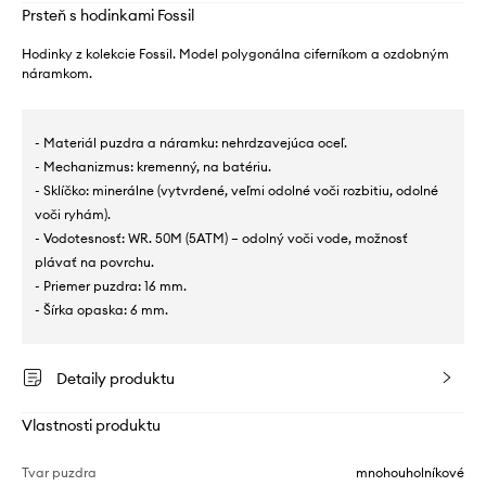
Prsteň s hodinkami Fossil
Hodinky z kolekcie Fossil. Model polygonálna ciferníkom a ozdobným
náramkom.
- Materiál puzdra a náramku: nehrdzavejúca oceľ.
- Mechanizmus: kremenný, na batériu.
- Sklíčko: minerálne (vytvrdené, veľmi odolné voči rozbitiu, odolné
voči ryhám).
- Vodotesnosť: WR. 50M (5ATM) – odolný voči vode, možnosť
plávať na povrchu.
- Priemer puzdra: 16 mm.
- Šírka opaska: 6 mm.
Detaily produktu
Vlastnosti produktu
Tvar puzdra
mnohouholníkové