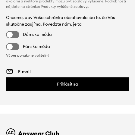
akciami a niektoré produkty môžu byť zo zľavy vylúčené. Podrobnosti
nájdete na stránke:
Produkty vylúčené zo zľavy.
.
Chceme, aby Vaša schránka obsahovala iba to, čo Vás
skutočne zaujíma. Povedzte nám, je to:
Dámska móda
Pánska móda
Výber ponuky je voliteľný
Prihlásiť sa
Answear Club