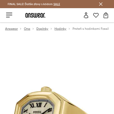
FINAL SALE! Ďalšie zľavy s kódom
Šetrite s Answear Club >
SALE
Answear
Ona
Doplnky
Hodinky
Prsteň s hodinkami Fossil