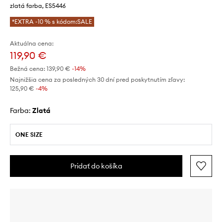
zlatá farba, ES5446
*EXTRA -10 % s kódom:SALE
Aktuálna cena:
119,90 €
Bežná cena:
139,90 €
-14%
Najnižšia cena za posledných 30 dní pred poskytnutím zľavy:
125,90 €
 -4%
Farba:
zlatá
ONE SIZE
Pridať do košíka