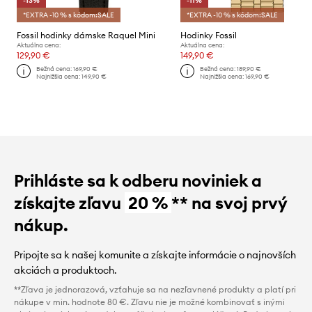
-13%
-11%
*EXTRA -10 % s kódom:SALE
*EXTRA -10 % s kódom:SALE
Fossil hodinky dámske Raquel Mini
Hodinky Fossil
Aktuálna cena:
Aktuálna cena:
129,90 €
149,90 €
Bežná cena:
169,90 €
Bežná cena:
189,90 €
Najnižšia cena:
149,90 €
Najnižšia cena:
169,90 €
Prihláste sa k odberu noviniek a
získajte zľavu
20 %
** na svoj prvý
nákup.
Pripojte sa k našej komunite a získajte informácie o najnovších
akciách a produktoch.
**Zľava je jednorazová, vzťahuje sa na nezľavnené produkty a platí pri
nákupe v min. hodnote 80 €. Zľavu nie je možné kombinovať s inými