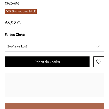
TJAXA070
*-15 % s kódom: SALE
68,99 €
Farba:
zlatá
Zvoľte veľkosť
Pridať do košíka