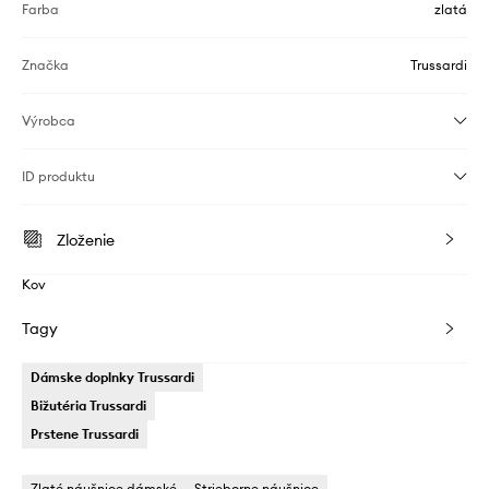
Farba
zlatá
Značka
Trussardi
Výrobca
ID produktu
Zloženie
Kov
Tagy
Dámske doplnky Trussardi
Bižutéria Trussardi
Prstene Trussardi
Zlaté náušnice dámské
Strieborne náušnice