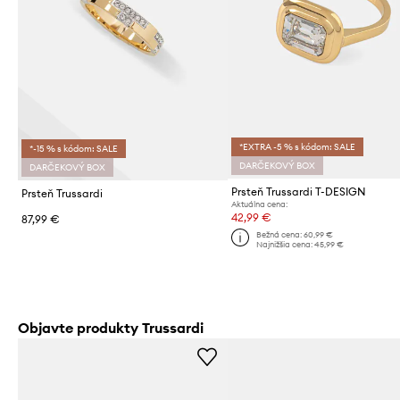
*EXTRA -5 % s kódom: SALE
*-15 % s kódom: SALE
DARČEKOVÝ BOX
DARČEKOVÝ BOX
Prsteň Trussardi T-DESIGN
Prsteň Trussardi
Aktuálna cena:
42,99 €
87,99 €
Bežná cena:
60,99 €
Najnižšia cena:
45,99 €
Objavte produkty Trussardi