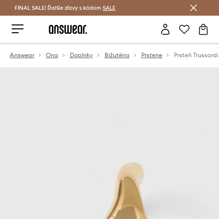
FINAL SALE! Ďalšie zľavy s kódom
Šetrite s Answear Club >
SALE
Answear
Ona
Doplnky
Bižutéria
Prstene
Prsteň Trussardi