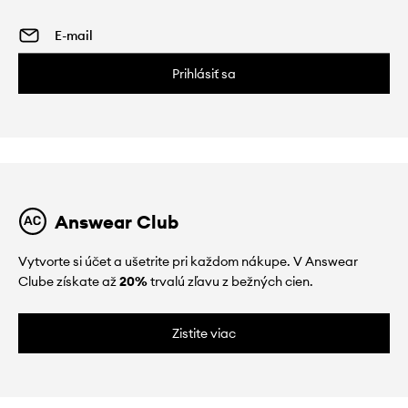
Prihlásiť sa
Answear Club
Vytvorte si účet a ušetrite pri každom nákupe. V Answear
Clube získate až
20%
trvalú zľavu z bežných cien.
Zistite viac