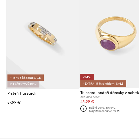
-24%
*-15 % s kódom: SALE
*EXTRA -5 % s kódom: SALE
DARČEKOVÝ BOX
Prsteň Trussardi
Aktuálna cena:
45,99 €
87,99 €
Bežná cena:
60,99 €
Najnižšia cena:
60,99 €