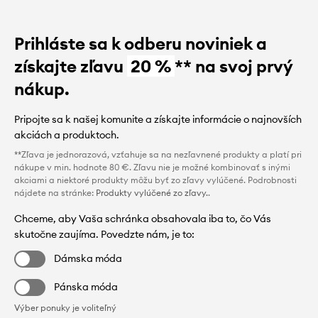
Prihláste sa k odberu noviniek a
získajte zľavu
20 %
** na svoj prvý
nákup.
Pripojte sa k našej komunite a získajte informácie o najnovších
akciách a produktoch.
**Zľava je jednorazová, vzťahuje sa na nezľavnené produkty a platí pri
nákupe v min. hodnote 80 €. Zľavu nie je možné kombinovať s inými
akciami a niektoré produkty môžu byť zo zľavy vylúčené. Podrobnosti
nájdete na stránke:
Produkty vylúčené zo zľavy.
.
Chceme, aby Vaša schránka obsahovala iba to, čo Vás
skutočne zaujíma. Povedzte nám, je to:
Dámska móda
Pánska móda
Výber ponuky je voliteľný