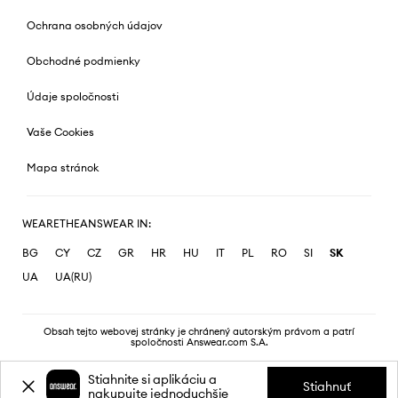
Ochrana osobných údajov
Obchodné podmienky
Údaje spoločnosti
Vaše Cookies
Mapa stránok
WEARETHEANSWEAR IN:
BG
CY
CZ
GR
HR
HU
IT
PL
RO
SI
SK
UA
UA(RU)
Obsah tejto webovej stránky je chránený autorským právom a patrí
spoločnosti Answear.com S.A.
Stiahnite si aplikáciu a
Stiahnuť
nakupujte jednoduchšie