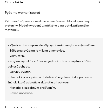
O produkte
Pyžamo women'secret
Pyžamová súprava z kolekcie women'secret. Model vyrobený z
pleteniny. Model vyrobený z mäkkého a na dotyk príjemného
materiálu.
- Výrobok obsahuje materiály vyrobené z recyklovaných vlákien.
- Súčasťou pyžama je mikina a nohavice.
- Voľný strih.
- Raglánový rukáv vďaka svojej konštrukcii poskytuje väčšiu
voľnosť pohybu.
- Okrúhly výstrih.
- Elastický pás v páse a dodatočná regulácia šírky pomocou
šnúrok, ktorá zabraňuje skĺznutiu pri pohybe.
- Materiál s ozdobným prešívaním.
- Rovná nohavica.