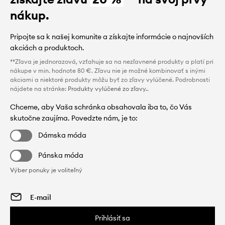
nákup.
Pripojte sa k našej komunite a získajte informácie o najnovších
akciách a produktoch.
**Zľava je jednorazová, vzťahuje sa na nezľavnené produkty a platí pri
nákupe v min. hodnote 80 €. Zľavu nie je možné kombinovať s inými
akciami a niektoré produkty môžu byť zo zľavy vylúčené. Podrobnosti
nájdete na stránke:
Produkty vylúčené zo zľavy.
.
Chceme, aby Vaša schránka obsahovala iba to, čo Vás
skutočne zaujíma. Povedzte nám, je to:
Dámska móda
Pánska móda
Výber ponuky je voliteľný
Prihlásiť sa