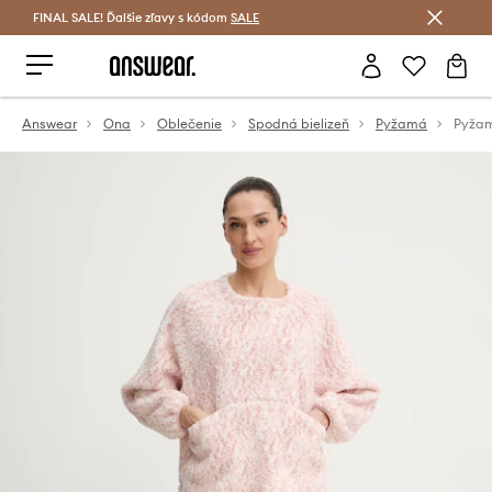
FINAL SALE! Ďalšie zľavy s kódom
Šetrite s Answear Club >
SALE
Answear
Ona
Oblečenie
Spodná bielizeň
Pyžamá
Pyžam