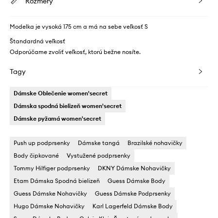
Rozmery
Modelka je vysoká 175 cm a má na sebe veľkosť S
Štandardná veľkosť
Odporúčame zvoliť veľkosť, ktorú bežne nosíte.
Tagy
Dámske Oblečenie women'secret
Dámska spodná bielizeň women'secret
Dámske pyžamá women'secret
Push up podprsenky
Dámske tangá
Brazilské nohavičky
Body čipkované
Vystužené podprsenky
Tommy Hilfiger podprsenky
DKNY Dámske Nohavičky
Etam Dámska Spodná bielizeň
Guess Dámske Body
Guess Dámske Nohavičky
Guess Dámske Podprsenky
Hugo Dámske Nohavičky
Karl Lagerfeld Dámske Body