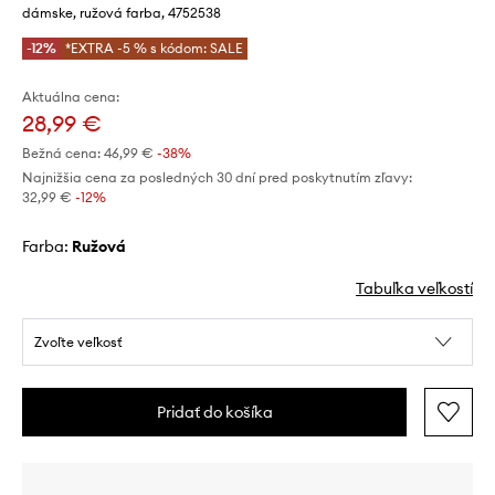
dámske, ružová farba, 4752538
-12%
*EXTRA -5 % s kódom: SALE
Aktuálna cena:
28,99 €
Bežná cena:
46,99 €
-38%
Najnižšia cena za posledných 30 dní pred poskytnutím zľavy:
32,99 €
 -12%
Farba:
ružová
Tabuľka veľkostí
Zvoľte veľkosť
Pridať do košíka