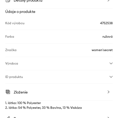
Detaily produktu
Údaje o produkte
Kód výrobcu
4752538
Farba
ružová
Značka
women'secret
Výrobca
ID produktu
Zloženie
1. látka: 100 % Polyester
2. látka: 54 % Polyester, 33 % Bavlna, 13 % Viskóza