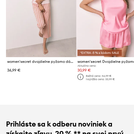
*EXTRA -5 % s kódom: SALE
women'secret dvojdielne pyžamo dámske bavlnené
Aktuálna cena:
36,99 €
30,99 €
Bežná cena:
46,99 €
Najnižšia cena:
33,99 €
Prihláste sa k odberu noviniek a
získajte zľavu
20 %
** na svoj prvý