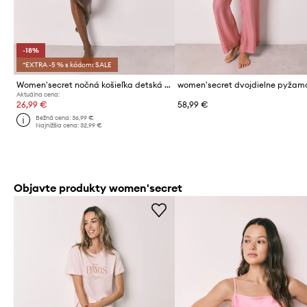
-18%
*EXTRA -5 % s kódom: SALE
Women'secret nočná košieľka detská bavlnená
Aktuálna cena:
26,99 €
58,99 €
Bežná cena:
36,99 €
Najnižšia cena:
32,99 €
Objavte produkty women'secret