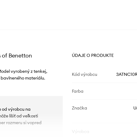
 of Benetton
ÚDAJE O PRODUKTE
Model vyrobený z tenkej,
Kód výrobcu
3ATNC10R
 bavlneného materiálu.
Farba
Značka
U
ia od výrobcu na
e líšiť od veľkosti
ber rozmeru si vopred
Výrobca