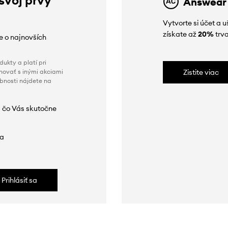
Answear
Vytvorte si účet a 
získate až
20%
trva
ie o najnovších
ukty a platí pri
novať s inými akciami
Zistite viac
obnosti nájdete na
 čo Vás skutočne
da
Prihlásiť sa