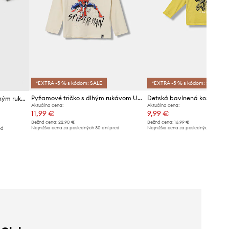
*EXTRA -5 % s kódom: SALE
*EXTRA -5 % s kódom: SALE
Pyžamové tričko s dlhým rukávom United Colors of Benetton
Detská bavlnená košeľa s dlhým rukávom United Colors of Benetton
Aktuálna cena:
Aktuálna cena:
11,99 €
9,99 €
Bežná cena:
22,90 €
Bežná cena:
16,99 €
Najnižšia cena za posledných 30 dní pred
Najnižšia cena za posledných 30 dní 
ed
poskytnutím zľavy:
12,99 €
poskytnutím zľavy:
10,99 €