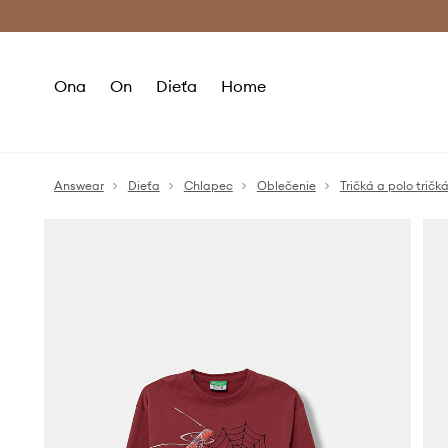
Premium Fashion Benefits >
Bezpla
Ona
On
Dieťa
Home
Answear
Dieťa
Chlapec
Oblečenie
Tričká a polo tričk