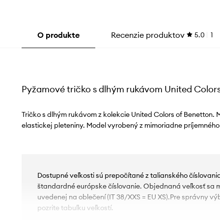
O produkte
Recenzie produktov
5.0
1
Pyžamové tričko s dlhým rukávom United Colors
Tričko s dlhým rukávom z kolekcie United Colors of Benetton. 
elastickej pleteniny. Model vyrobený z mimoriadne príjemného
Dostupné veľkosti sú prepočítané z talianského číslovan
štandardné európske číslovanie. Objednaná veľkosť sa môž
uvedenej na oblečení (IT 38/XXS = EU XS).Pre správny vý
pozrite tabuľku veľkostí.