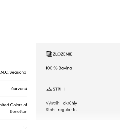
ZLOŽENIE
100 % Bavlna
N.G.Seasonal
červená
STRIH
Výstrih
:
okrúhly
nited Colors of
Strih
:
regular fit
Benetton