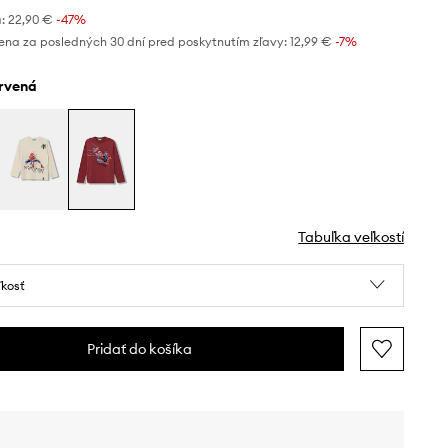
:
22,90 €
-47%
ena za posledných 30 dní pred poskytnutím zľavy:
12,99 €
 -7%
ervená
Tabuľka veľkostí
ľkosť
Pridať do košíka