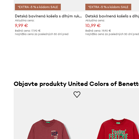
*EXTRA -5 % s kódom: SALE
*EXTRA -5 % s kódom: SALE
Detská bavlnená košeľa s dlhým rukávom United Colors of Benetton
Aktuálna cena:
Aktuálna cena:
9,99 €
10,99 €
Bežná cena:
17,90 €
Bežná cena:
19,90 €
Najnižšia cena za posledných 30 dní pred
Najnižšia cena za posledných 30 dní pre
poskytnutím zľavy:
10,99 €
poskytnutím zľavy:
11,99 €
Objavte produkty United Colors of Benet