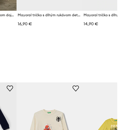
Mayoral tričko s dlhým rukávom dojčenské s bavlnou
Mayoral tričko s dlhým rukávom detské bavlnené
16,90 €
14,90 €