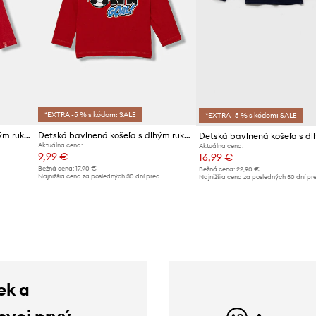
*EXTRA -5 % s kódom: SALE
*EXTRA -5 % s kódom: SALE
Detská bavlnená košeľa s dlhým rukávom United Colors of Benetton
Detská bavlnená košeľa s dlhým rukávom United Colors of Benetton
Aktuálna cena:
Aktuálna cena:
9,99 €
16,99 €
Bežná cena:
17,90 €
Bežná cena:
22,90 €
d
Najnižšia cena za posledných 30 dní pred
Najnižšia cena za posledných 30 dní pr
poskytnutím zľavy:
10,99 €
poskytnutím zľavy:
17,99 €
ek a
 svoj prvý