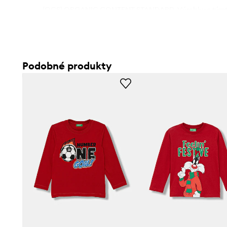
- (OCS) ORGANIC CONTENT STANDARD. Výrobky s týmto 
najmenej 50% organických prírodných vlákien - žiadne sy
chemické hnojivá. Dodávateľský reťazec týchto textilnýc
kontrolovaný, aby sa zabezpečilo, že výrobok obsahuje 
ekologických zdrojov.
Podobné produkty
- Jednoduchý strih neblokujúci pohyb.
- Klasický, okrúhly výstrih.
- Model s potlačou.
- Dĺžka rukáva:
- Dĺžka:
- Šírka v podpazuší:
- Veľkosti uvedené pre: