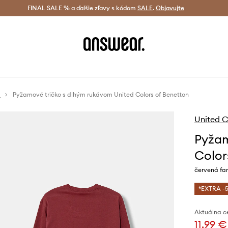
tná doprava od 60 € >
FINAL SALE % a ďalšie zľavy s kódom
Doručenie aj do 24 h >
SALE
.
Objavujte
Šetrite s A
á
Pyžamové tričko s dlhým rukávom United Colors of Benetton
United C
Pyžam
Color
červená fa
*EXTRA -5
Aktuálna c
11,99 €