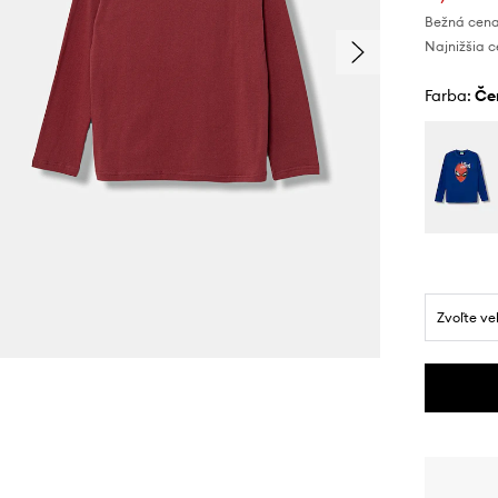
Bežná cena
Najnižšia c
Farba:
č
Zvoľte ve