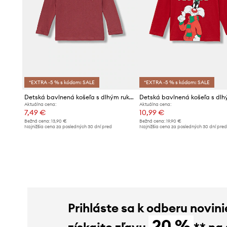
*EXTRA -5 % s kódom: SALE
*EXTRA -5 % s kódom: SALE
Detská bavlnená košeľa s dlhým rukávom United Colors of Benetton
Aktuálna cena:
Aktuálna cena:
7,49 €
10,99 €
Bežná cena:
13,90 €
Bežná cena:
19,90 €
Najnižšia cena za posledných 30 dní pred
Najnižšia cena za posledných 30 dní pre
poskytnutím zľavy:
7,99 €
poskytnutím zľavy:
11,99 €
Prihláste sa k odberu novini
20 %
získajte zľavu
** na