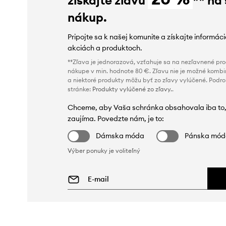
nákup.
Pripojte sa k našej komunite a získajte informác
akciách a produktoch.
**Zľava je jednorazová, vzťahuje sa na nezľavnené prod
nákupe v min. hodnote 80 €. Zľavu nie je možné kombi
a niektoré produkty môžu byť zo zľavy vylúčené. Podr
stránke:
Produkty vylúčené zo zľavy.
.
Chceme, aby Vaša schránka obsahovala iba to,
zaujíma. Povedzte nám, je to:
Dámska móda
Pánska mó
Výber ponuky je voliteľný