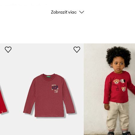
certifikátom obsahujú
ID produktu
Zobraziť viac
ntetické pesticídy ani
h výrobkov je
materiál pochádzajúci z