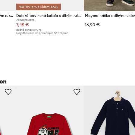
*EXTRA -5 % s kódom: SALE
Detská bavlnená košeľa s dlhým rukávom United Colors of Benetton
Detská bavlnená košeľa s dlhým rukávom United Colors of Benetton
Aktuálna cena:
7,49 €
16,90 €
Bežná cena:
13,90 €
d
Najnižšia cena za posledných 30 dní pred
poskytnutím zľavy:
7,99 €
ton