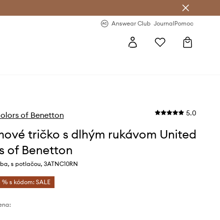
nswear Club >
-20 % na prvý nákup >
Answear Club
Journal
Pomoc
5.0
olors of Benetton
ové tričko s dlhým rukávom United
s of Benetton
rba, s potlačou, 3ATNC10RN
 % s kódom: SALE
ena: