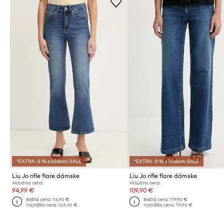
*EXTRA -5 % s kódom: SALE
*EXTRA -5 % s kódom: SALE
Liu Jo rifle flare dámske
Liu Jo rifle flare dámske
Aktuálna cena:
Aktuálna cena:
94,99 €
109,90 €
Bežná cena:
116,90 €
Bežná cena:
179,90 €
Najnižšia cena:
104,90 €
Najnižšia cena:
119,90 €