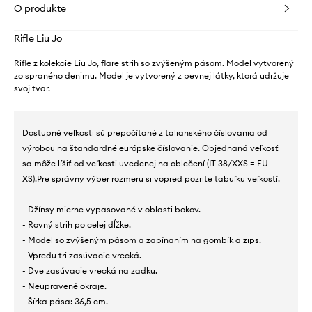
O produkte
Rifle Liu Jo
Rifle z kolekcie Liu Jo, flare strih so zvýšeným pásom. Model vytvorený
zo spraného denimu. Model je vytvorený z pevnej látky, ktorá udržuje
svoj tvar.
Dostupné veľkosti sú prepočítané z talianského číslovania od
výrobcu na štandardné európske číslovanie. Objednaná veľkosť
sa môže líšiť od veľkosti uvedenej na oblečení (IT 38/XXS = EU
XS).Pre správny výber rozmeru si vopred pozrite tabuľku veľkostí.
- Džínsy mierne vypasované v oblasti bokov.
- Rovný strih po celej dĺžke.
- Model so zvýšeným pásom a zapínaním na gombík a zips.
- Vpredu tri zasúvacie vrecká.
- Dve zasúvacie vrecká na zadku.
- Neupravené okraje.
- Šírka pása: 36,5 cm.