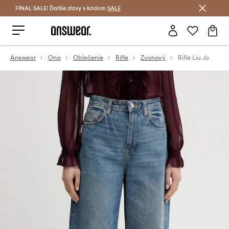
FINAL SALE! Ďalšie zľavy s kódom
Šetrite s Answear Club >
SALE
Answear
Ona
Oblečenie
Rifle
Zvonový
Rifle Liu Jo