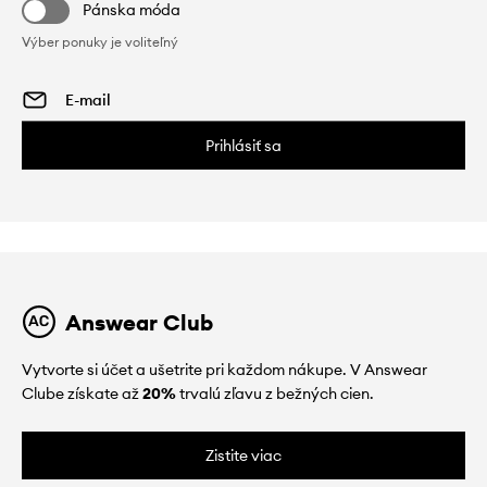
Pánska móda
Výber ponuky je voliteľný
Prihlásiť sa
Answear Club
Vytvorte si účet a ušetrite pri každom nákupe. V Answear
Clube získate až
20%
trvalú zľavu z bežných cien.
Zistite viac