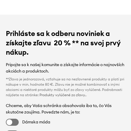
Prihláste sa k odberu noviniek a
získajte zľavu
20 %
** na svoj prvý
nákup.
Pripojte sa k našej komunite a získajte informácie o najnovších
akciách a produktoch.
**Zľava je jednorazová, vzťahuje sa na nezľavnené produkty a platí pri
nákupe v min. hodnote 80 €. Zľavu nie je možné kombinovať s inými
akciami a niektoré produkty môžu byť zo zľavy vylúčené. Podrobnosti
nájdete na stránke:
Produkty vylúčené zo zľavy.
.
Chceme, aby Vaša schránka obsahovala iba to, čo Vás
skutočne zaujíma. Povedzte nám, je to:
Dámska móda