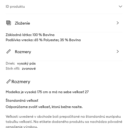
ID produktu
Zloženie
Základná látka: 100 % Bavlna
Podšívka vrecka: 65 % Polyester, 35 % Bavlna
Rozmery
Driek
:
vysoký pás
Strih riflí
:
zvonové
Rozmery
Modelka je vysoká 175 cm a má na sebe veľkosť 27
Štandardná veľkosť
Odporúčame zvoliť veľkosť, ktorú bežne nosíte.
Veľkosti uvedené v obchode boli prepočítané na štandardnú európsku
tabuľku veľkostí. Na etikete dodaného produktu sa nachádza pôvodné
označenie výrobcu.