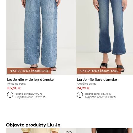
*EXTRA -10 % s kódom:SALE
*EXTRA -5 % s kódom: SALE
Liu Jo rifle wide leg dámske
Liu Jo rifle flare dámske
Aktuálna cena:
Aktuálna cena:
139,90 €
94,99 €
Bežná cena:
209,90 €
Bežná cena:
116,90 €
Najnižšia cena:
149,90 €
Najnižšia cena:
104,90 €
Objavte produkty Liu Jo