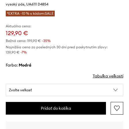
vysoký pás, UA6111 D4854
*EXTRA -10 % s kódom:SALE
Aktuálna cena:
129,90 €
Bežná cena:
199,90 €
-35%
Najnižšia cena za posledných 30 dní pred poskytnutím zľavy:
139,90 €
 -7%
Farba:
modrá
Tabuľka veľkostí
Zvoľte veľkosť
Pridať do košíka