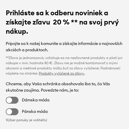
Prihláste sa k odberu noviniek a
získajte zľavu
20 %
** na svoj prvý
nákup.
Pripojte sa k našej komunite a získajte informácie o najnovších
akciách a produktoch.
**Zľava je jednorazová, vzťahuje sa na nezľavnené produkty a platí pri
nákupe v min. hodnote 80 €. Zľavu nie je možné kombinovať s inými
akciami a niektoré produkty môžu byť zo zľavy vylúčené. Podrobnosti
nájdete na stránke:
Produkty vylúčené zo zľavy.
.
Chceme, aby Vaša schránka obsahovala iba to, čo Vás
skutočne zaujíma. Povedzte nám, je to:
Dámska móda
Pánska móda
Výber ponuky je voliteľný