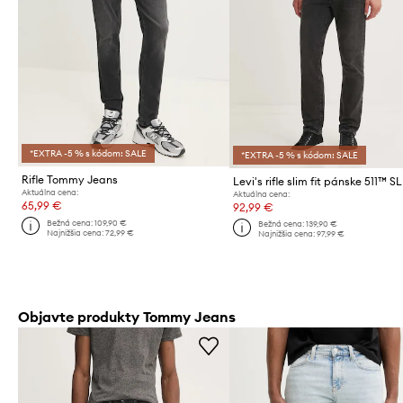
*EXTRA -5 % s kódom: SALE
*EXTRA -5 % s kódom: SALE
Rifle Tommy Jeans
Levi's rifle slim fit pánske 511™ S
Aktuálna cena:
Aktuálna cena:
65,99 €
92,99 €
Bežná cena:
109,90 €
Bežná cena:
139,90 €
Najnižšia cena:
72,99 €
Najnižšia cena:
97,99 €
Objavte produkty Tommy Jeans