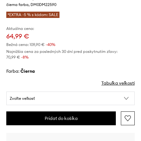
čierna farba, DM0DM22590
*EXTRA -5 % s kódom: SALE
Aktuálna cena:
64,99 €
Bežná cena:
109,90 €
-40%
Najnižšia cena za posledných 30 dní pred poskytnutím zľavy:
70,99 €
 -8%
Farba:
čierna
Tabuľka veľkostí
Zvoľte veľkosť
Pridať do košíka