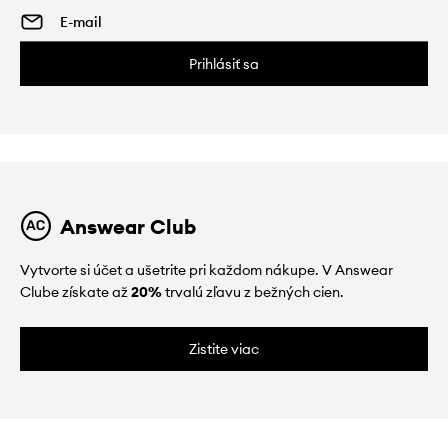
Prihlásiť sa
Answear Club
Vytvorte si účet a ušetrite pri každom nákupe. V Answear
Clube získate až
20%
trvalú zľavu z bežných cien.
Zistite viac