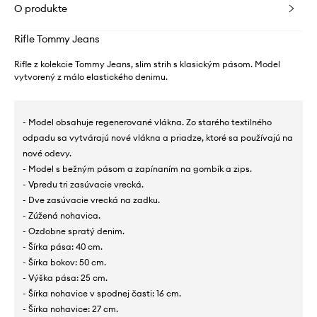
O produkte
Rifle Tommy Jeans
Rifle z kolekcie Tommy Jeans, slim strih s klasickým pásom. Model
vytvorený z málo elastického denimu.
- Model obsahuje regenerované vlákna. Zo starého textilného
odpadu sa vytvárajú nové vlákna a priadze, ktoré sa používajú na
nové odevy.
- Model s bežným pásom a zapínaním na gombík a zips.
- Vpredu tri zasúvacie vrecká.
- Dve zasúvacie vrecká na zadku.
- Zúžená nohavica.
- Ozdobne spratý denim.
- Šírka pása: 40 cm.
- Šírka bokov: 50 cm.
- Výška pása: 25 cm.
- Šírka nohavice v spodnej časti: 16 cm.
- Šírka nohavice: 27 cm.