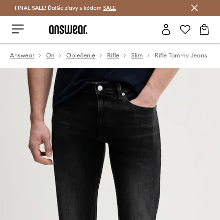
FINAL SALE! Ďalšie zľavy s kódom
Šetrite s Answear Club >
SALE
Answear
On
Oblečenie
Rifle
Slim
Rifle Tommy Jeans