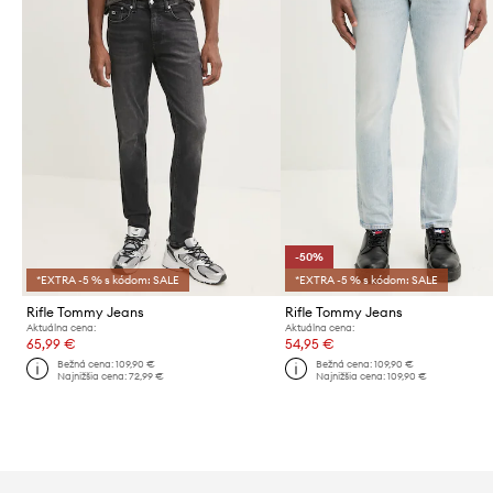
-50%
*EXTRA -5 % s kódom: SALE
*EXTRA -5 % s kódom: SALE
Rifle Tommy Jeans
Rifle Tommy Jeans
Aktuálna cena:
Aktuálna cena:
65,99 €
54,95 €
Bežná cena:
109,90 €
Bežná cena:
109,90 €
Najnižšia cena:
72,99 €
Najnižšia cena:
109,90 €