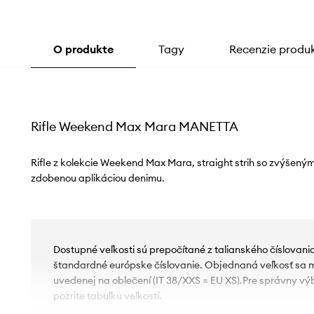
O produkte
Tagy
Recenzie produ
Rifle Weekend Max Mara MANETTA
Rifle z kolekcie Weekend Max Mara, straight strih so zvýšen
zdobenou aplikáciou denimu.
Dostupné veľkosti sú prepočítané z talianského číslovan
štandardné európske číslovanie. Objednaná veľkosť sa môž
uvedenej na oblečení (IT 38/XXS = EU XS).Pre správny vý
pozrite tabuľku veľkostí.