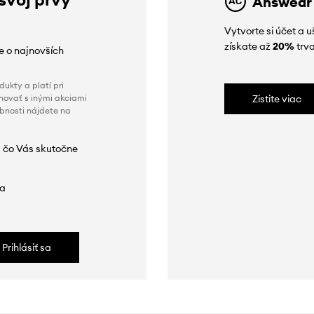
Answear
Vytvorte si účet a 
získate až
20%
trva
ie o najnovších
ukty a platí pri
novať s inými akciami
Zistite viac
obnosti nájdete na
 čo Vás skutočne
da
Prihlásiť sa