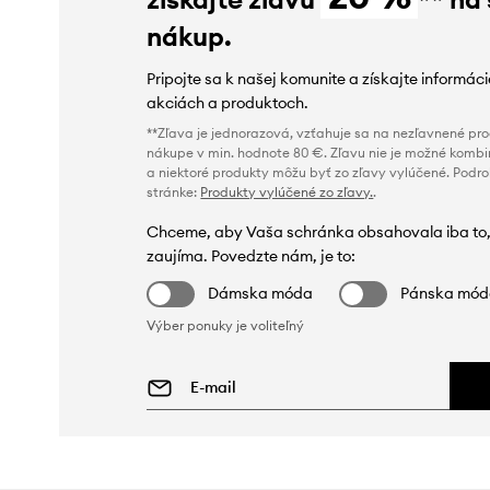
nákup.
Pripojte sa k našej komunite a získajte informác
akciách a produktoch.
**Zľava je jednorazová, vzťahuje sa na nezľavnené prod
nákupe v min. hodnote 80 €. Zľavu nie je možné kombi
a niektoré produkty môžu byť zo zľavy vylúčené. Podr
stránke:
Produkty vylúčené zo zľavy.
.
Chceme, aby Vaša schránka obsahovala iba to,
zaujíma. Povedzte nám, je to:
Dámska móda
Pánska mó
Výber ponuky je voliteľný