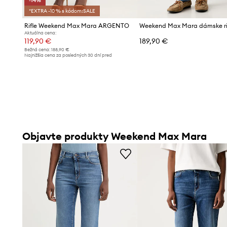
-14%
*EXTRA -10 % s kódom:SALE
Rifle Weekend Max Mara ARGENTO
Aktuálna cena:
119,90 €
189,90 €
Bežná cena:
188,90 €
Najnižšia cena za posledných 30 dní pred
poskytnutím zľavy:
139,90 €
Objavte produkty Weekend Max Mara