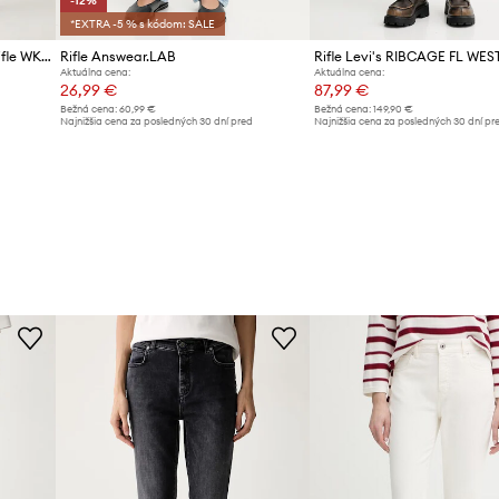
-12%
*EXTRA -5 % s kódom: SALE
Weekend Max Mara dámske rifle WKDLANA
Rifle Answear.LAB
Aktuálna cena:
Aktuálna cena:
26,99 €
87,99 €
Bežná cena:
60,99 €
Bežná cena:
149,90 €
Najnižšia cena za posledných 30 dní pred
Najnižšia cena za posledných 30 dní pr
poskytnutím zľavy:
30,99 €
poskytnutím zľavy:
92,99 €