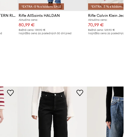
*EXTRA -5 % s kódom: SALE
*EXTRA -5 % s kódom: SALE
Rifle Levi's RIBCAGE FL WESTERN RIBCAGE FL WESTERN
Rifle AllSaints HALDAN
Rifle Calvin Klein Jeans
Aktuálna cena:
Aktuálna cena:
80,99 €
70,99 €
Bežná cena:
139,90 €
Bežná cena:
129,90 €
ed
Najnižšia cena za posledných 30 dní pred
Najnižšia cena za posledných 30 dní 
poskytnutím zľavy:
88,99 €
poskytnutím zľavy:
75,99 €