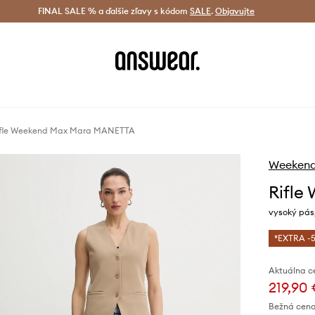
tná doprava od 60 € >
FINAL SALE % a ďalšie zľavy s kódom
Doručenie aj do 24 h >
SALE
.
Objavujte
Šetrite s A
ifle Weekend Max Mara MANETTA
Weekend
Rifl
vysoký pás,
*EXTRA -5
Aktuálna c
219,90
Bežná cena