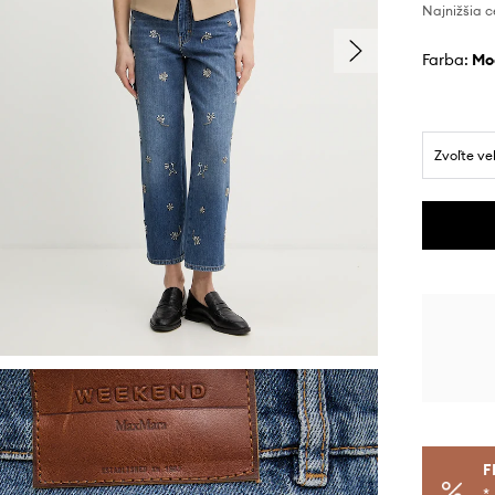
Najnižšia c
Farba:
m
Zvoľte ve
F
*