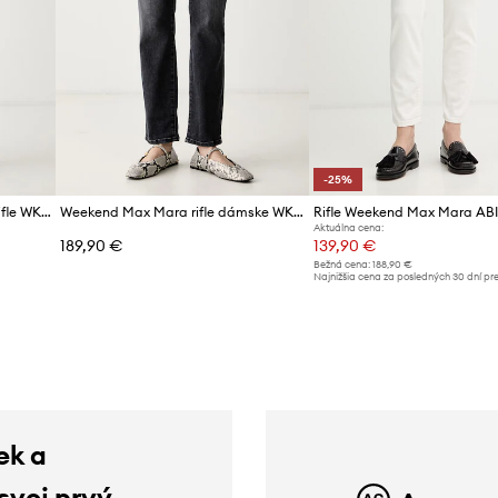
-25%
Weekend Max Mara dámske rifle WKDLANA
Weekend Max Mara rifle dámske WKDLANA
Rifle Weekend Max Mara A
Aktuálna cena:
189,90 €
139,90 €
Bežná cena:
188,90 €
Najnižšia cena za posledných 30 dní pr
poskytnutím zľavy:
188,90 €
ek a
 svoj prvý