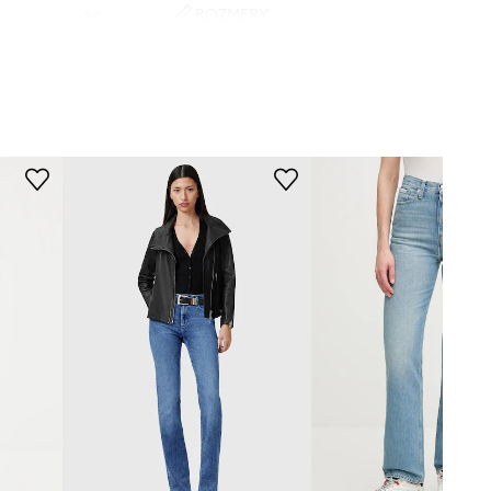
ROZMERY
Modelka je vysoká 175 cm a má
na sebe veľkosť 36
Štandardná veľkosť
Odporúčame zvoliť veľkosť, ktorú
bežne nosíte.
Veľkosti uvedené v obchode boli
prepočítané na štandardnú európsku
tabuľku veľkostí. Na etikete
dodaného produktu sa nachádza
pôvodné označenie výrobcu.
Tabuľka veľkostí