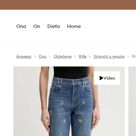
Premium Fashion Benefits >
Bezpla
Ona
On
Dieťa
Home
Answear
Ona
Oblečenie
Rifle
Straight a regular
R
Video