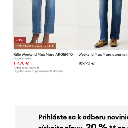
-14%
*EXTRA -10 % s kódom:SALE
Rifle Weekend Max Mara ARGENTO
Aktuálna cena:
119,90 €
189,90 €
Bežná cena:
188,90 €
Najnižšia cena za posledných 30 dní pred
poskytnutím zľavy:
139,90 €
Prihláste sa k odberu novini
20 %
získajte zľavu
** na