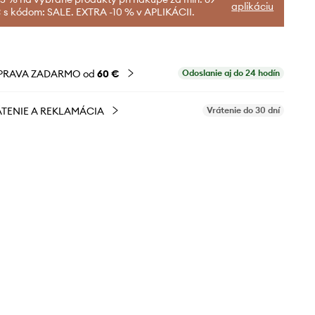
aplikáciu
 s kódom: SALE. EXTRA -10 % v APLIKÁCII.
PRAVA ZADARMO od
60 €
Odoslanie aj do 24 hodín
TENIE A REKLAMÁCIA
Vrátenie do 30 dní