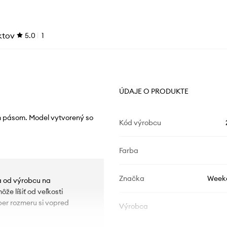
ktov
5.0
1
ÚDAJE O PRODUKTE
ým pásom. Model vytvorený so
Kód výrobcu
Farba
Značka
Week
ia od výrobcu na
e líšiť od veľkosti
ber rozmeru si vopred
Výrobca