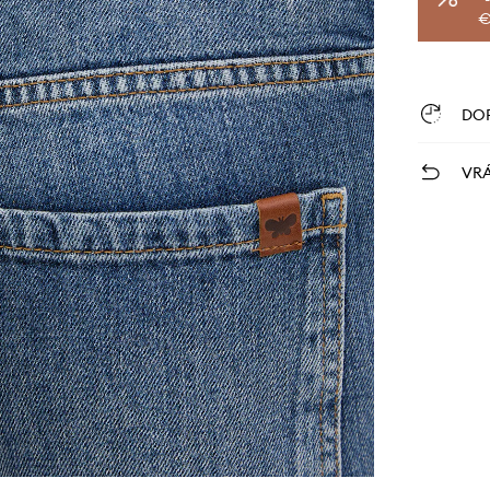
€
DO
VRÁ