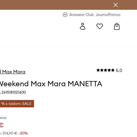
nswear Club >
-20 % na prvý nákup >
Answear Club
Journal
Pomoc
5.0
 Max Mara
e Weekend Max Mara MANETTA
 2615181021600
 % s kódom: SALE
ena:
 €
:
314,90 €
-30%