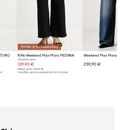
*EXTRA -10 % s kódom:SALE
BITURO
Rifle Weekend Max Mara MEDINA
Aktuálna cena:
129,90 €
239,90 €
Bežná cena:
198,90 €
ed
Najnižšia cena za posledných 30 dní pred
poskytnutím zľavy:
139,90 €