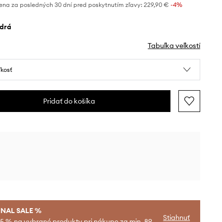
ena za posledných 30 dní pred poskytnutím zľavy:
229,90 €
 -4%
odrá
Tabuľka veľkostí
ľkosť
Pridať do košíka
INAL SALE %
Stiahnuť
-5 % na vybrané produkty pri nákupe za min. 89