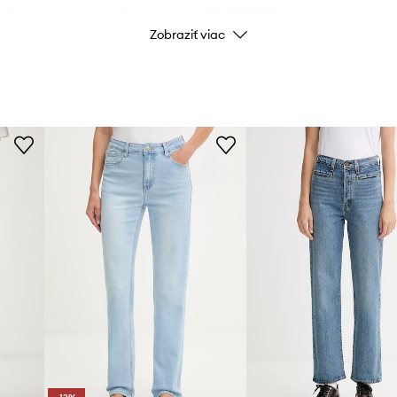
ID produktu
, ktorá sa pestuje a zbiera
Zobraziť viac
ckých pesticídnych hnojív.
s.
voma vzadu.