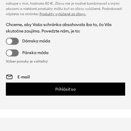
nákupe v min. hodnote 80 €. Zľavu nie je možné kombinovať s inými
akciami a niektoré produkty môžu byť zo zľavy vylúčené. Podrobnosti
nájdete na stránke:
Produkty vylúčené zo zľavy.
.
Chceme, aby Vaša schránka obsahovala iba to, čo Vás
skutočne zaujíma. Povedzte nám, je to:
Dámska móda
Pánska móda
Výber ponuky je voliteľný
Prihlásiť sa