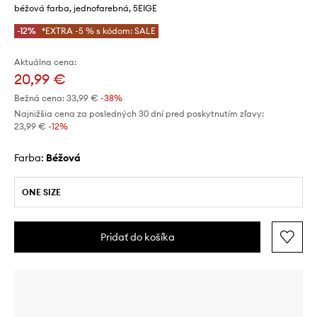
béžová farba, jednofarebná, 5EIGE
-12%
*EXTRA -5 % s kódom: SALE
Aktuálna cena:
20,99 €
Bežná cena:
33,99 €
-38%
Najnižšia cena za posledných 30 dní pred poskytnutím zľavy:
23,99 €
 -12%
Farba:
béžová
ONE SIZE
Pridať do košíka