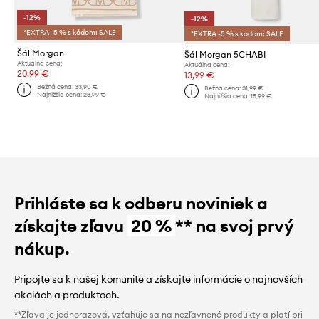
-12%
-12%
*EXTRA -5 % s kódom: SALE
*EXTRA -5 % s kódom: SALE
Šál Morgan
Šál Morgan 5CHABI
Aktuálna cena:
Aktuálna cena:
20,99 €
13,99 €
Bežná cena:
33,90 €
Bežná cena:
31,99 €
Najnižšia cena:
23,99 €
Najnižšia cena:
15,99 €
Prihláste sa k odberu noviniek a
získajte zľavu
20 %
** na svoj prvý
nákup.
Pripojte sa k našej komunite a získajte informácie o najnovších
akciách a produktoch.
**Zľava je jednorazová, vzťahuje sa na nezľavnené produkty a platí pri