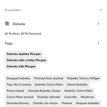
ID produktu
Zloženie
60 % Akryl, 40 % Polyamid
Tagy
Dámske doplnky Morgan
Dámske šále a šatky Morgan
Dámske šále Morgan
Desigual kabelky
Michael Kors okuliare
Kabelky Tommy Hilfiger
Topy Na Cvicenie
Kabelky Calvin Klein
Cierne Kabelky
Puma ruksak
Dámske Kabelky Guess
Hodinky Calvin Klein
Calvin Klein opasok
Klobúky dámske
Ľadvinka
Náušnice
Dámske šiltovky
Ozdoby do vlasov
Prstene
Shopper kabelka