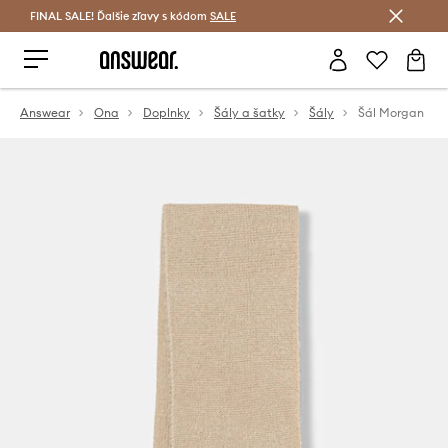
FINAL SALE! Ďalšie zľavy s kódom
Šetrite s Answear Club >
SALE
Answear
Ona
Doplnky
Šály a šatky
Šály
Šál Morgan