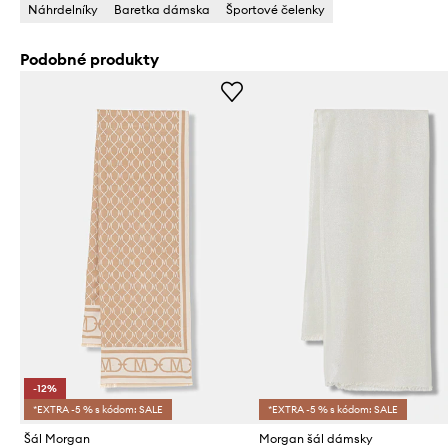
Náhrdelníky
Baretka dámska
Športové čelenky
Podobné produkty
-12%
*EXTRA -5 % s kódom: SALE
*EXTRA -5 % s kódom: SALE
Šál Morgan
Morgan šál dámsky