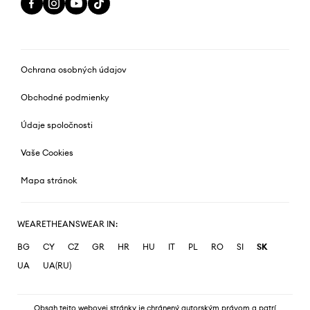
Ochrana osobných údajov
Obchodné podmienky
Údaje spoločnosti
Vaše Cookies
Mapa stránok
WEARETHEANSWEAR IN:
BG
CY
CZ
GR
HR
HU
IT
PL
RO
SI
SK
UA
UA(RU)
Obsah tejto webovej stránky je chránený autorským právom a patrí