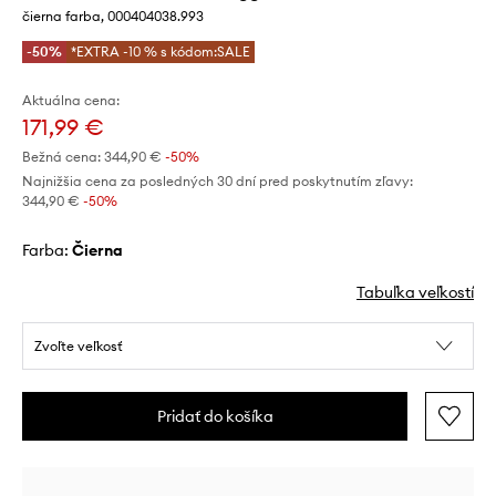
čierna farba, 000404038.993
-50%
*EXTRA -10 % s kódom:SALE
Aktuálna cena:
171,99 €
Bežná cena:
344,90 €
-50%
Najnižšia cena za posledných 30 dní pred poskytnutím zľavy:
344,90 €
 -50%
Farba:
čierna
Tabuľka veľkostí
Zvoľte veľkosť
Pridať do košíka