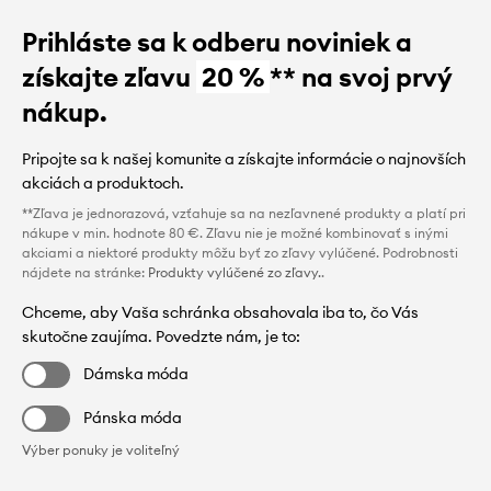
Prihláste sa k odberu noviniek a
získajte zľavu
20 %
** na svoj prvý
nákup.
Pripojte sa k našej komunite a získajte informácie o najnovších
akciách a produktoch.
**Zľava je jednorazová, vzťahuje sa na nezľavnené produkty a platí pri
nákupe v min. hodnote 80 €. Zľavu nie je možné kombinovať s inými
akciami a niektoré produkty môžu byť zo zľavy vylúčené. Podrobnosti
nájdete na stránke:
Produkty vylúčené zo zľavy.
.
Chceme, aby Vaša schránka obsahovala iba to, čo Vás
skutočne zaujíma. Povedzte nám, je to:
Dámska móda
Pánska móda
Výber ponuky je voliteľný