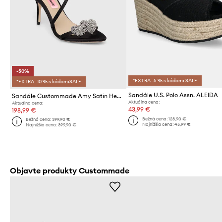
-50%
*EXTRA -5 % s kódom: SALE
*EXTRA -10 % s kódom:SALE
Sandále U.S. Polo Assn. ALEIDA
Sandále Custommade Amy Satin Heart
Aktuálna cena:
Aktuálna cena:
43,99 €
198,99 €
Bežná cena:
128,90 €
Bežná cena:
399,90 €
Najnižšia cena:
45,99 €
Najnižšia cena:
399,90 €
Objavte produkty Custommade