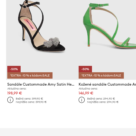
-50%
-50%
*EXTRA -10 % s kódom:SALE
*EXTRA -10 % s kódom:SALE
Sandále Custommade Amy Satin Heart
Aktuálna cena:
Aktuálna cena:
198,99 €
146,99 €
Bežná cena:
399,90 €
Bežná cena:
294,90 €
Najnižšia cena:
399,90 €
Najnižšia cena:
294,90 €