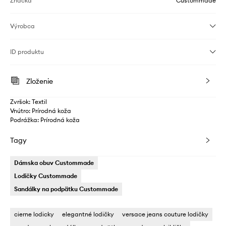
Značka
Custommade
Výrobca
ID produktu
Zloženie
Zvršok: Textil
Vnútro: Prírodná koža
Podrážka: Prírodná koža
Tagy
Dámska obuv Custommade
Lodičky Custommade
Sandálky na podpätku Custommade
cierne lodicky
elegantné lodičky
versace jeans couture lodičky