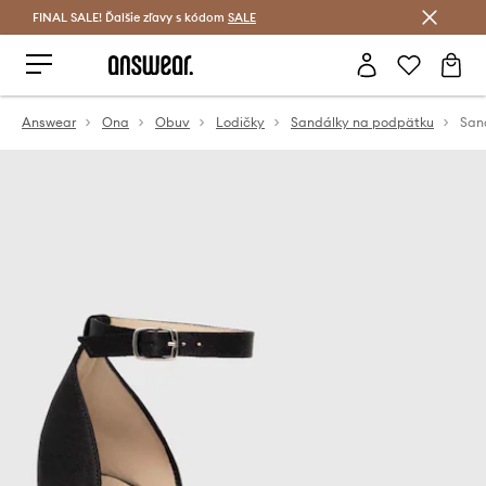
FINAL SALE! Ďalšie zľavy s kódom
Šetrite s Answear Club >
SALE
Answear
Ona
Obuv
Lodičky
Sandálky na podpätku
San