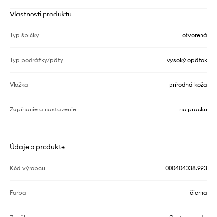
Vlastnosti produktu
Typ špičky
otvorená
Typ podrážky/päty
vysoký opätok
Vložka
prírodná koža
Zapínanie a nastavenie
na pracku
Údaje o produkte
Kód výrobcu
000404038.993
Farba
čierna