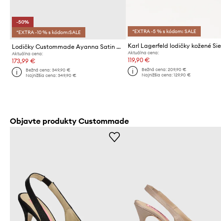
-50%
*EXTRA -5 % s kódom: SALE
*EXTRA -10 % s kódom:SALE
Karl Lagerfeld lodičky kožené Si
Lodičky Custommade Ayanna Satin Pearl
Aktuálna cena:
Aktuálna cena:
119,90 €
173,99 €
Bežná cena:
209,90 €
Bežná cena:
349,90 €
Najnižšia cena:
129,90 €
Najnižšia cena:
349,90 €
Objavte produkty Custommade