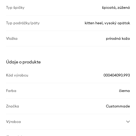
Typ špičky
špicatá, zúžená
Typ podrážky/päty
kitten heel, vysoký opätok
Vložka
prírodná koža
Údaje o produkte
Kód výrobcu
000404090.993
Farba
čierna
Značka
Custommade
Výrobca