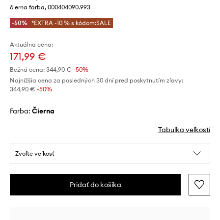
čierna farba, 000404090.993
-50%
*EXTRA -10 % s kódom:SALE
Aktuálna cena:
171,99 €
Bežná cena:
344,90 €
-50%
Najnižšia cena za posledných 30 dní pred poskytnutím zľavy:
344,90 €
 -50%
Farba:
čierna
Tabuľka veľkostí
Zvoľte veľkosť
Pridať do košíka