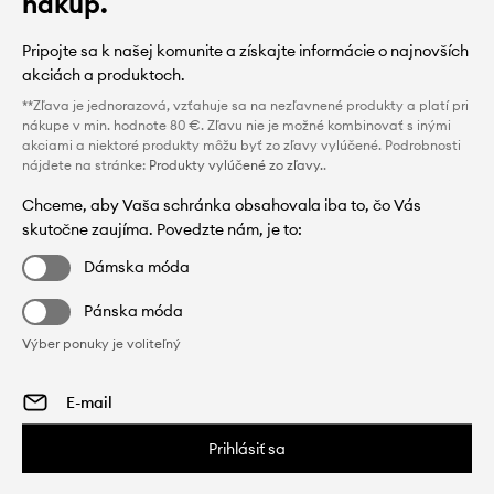
nákup.
Pripojte sa k našej komunite a získajte informácie o najnovších
akciách a produktoch.
**Zľava je jednorazová, vzťahuje sa na nezľavnené produkty a platí pri
nákupe v min. hodnote 80 €. Zľavu nie je možné kombinovať s inými
akciami a niektoré produkty môžu byť zo zľavy vylúčené. Podrobnosti
nájdete na stránke:
Produkty vylúčené zo zľavy.
.
Chceme, aby Vaša schránka obsahovala iba to, čo Vás
skutočne zaujíma. Povedzte nám, je to:
Dámska móda
Pánska móda
Výber ponuky je voliteľný
Prihlásiť sa