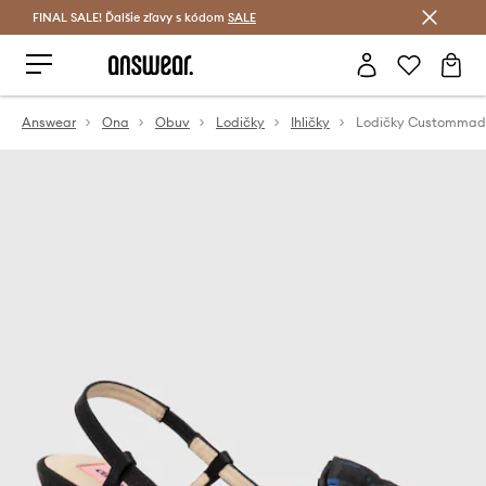
FINAL SALE! Ďalšie zľavy s kódom
Šetrite s Answear Club >
SALE
Answear
Ona
Obuv
Lodičky
Ihličky
Lodičky Custommad