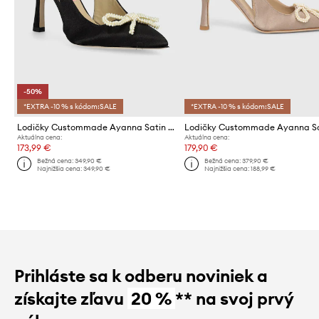
-50%
*EXTRA -10 % s kódom:SALE
*EXTRA -10 % s kódom:SALE
Lodičky Custommade Ayanna Satin Pearl
Aktuálna cena:
Aktuálna cena:
173,99 €
179,90 €
Bežná cena:
349,90 €
Bežná cena:
379,90 €
Najnižšia cena:
349,90 €
Najnižšia cena:
188,99 €
Prihláste sa k odberu noviniek a
získajte zľavu
20 %
** na svoj prvý