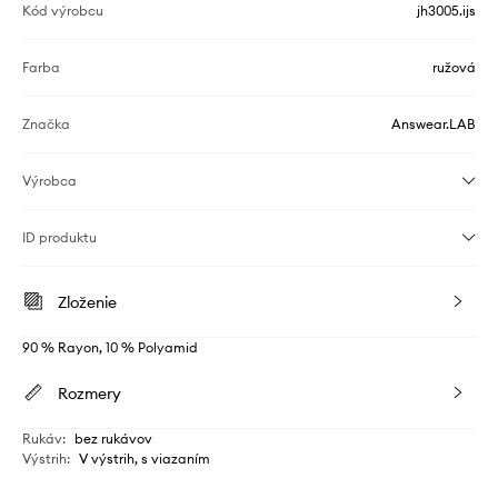
Kód výrobcu
jh3005.ijs
Farba
ružová
Značka
Answear.LAB
Výrobca
ID produktu
Zloženie
90 % Rayon, 10 % Polyamid
Rozmery
Rukáv
:
bez rukávov
Výstrih
:
V výstrih, s viazaním