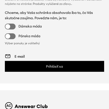
nájdete na stránke:
Produkty vylúčené zo zľavy.
.
Chceme, aby Vaša schránka obsahovala iba to, čo Vás
skutočne zaujíma. Povedzte nám, je to:
Dámska móda
Pánska móda
Výber ponuky je voliteľný
Prihlásiť sa
Answear Club