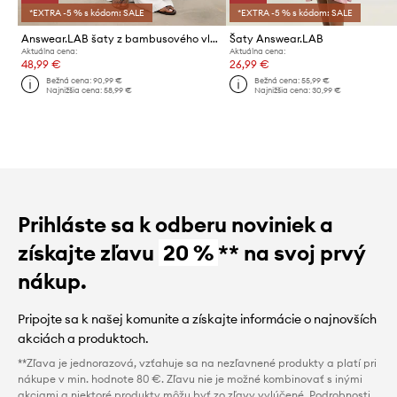
*EXTRA -5 % s kódom: SALE
*EXTRA -5 % s kódom: SALE
Answear.LAB šaty z bambusového vlákna
Šaty Answear.LAB
Aktuálna cena:
Aktuálna cena:
48,99 €
26,99 €
Bežná cena:
90,99 €
Bežná cena:
55,99 €
Najnižšia cena:
58,99 €
Najnižšia cena:
30,99 €
Prihláste sa k odberu noviniek a
získajte zľavu
20 %
** na svoj prvý
nákup.
Pripojte sa k našej komunite a získajte informácie o najnovších
akciách a produktoch.
**Zľava je jednorazová, vzťahuje sa na nezľavnené produkty a platí pri
nákupe v min. hodnote 80 €. Zľavu nie je možné kombinovať s inými
akciami a niektoré produkty môžu byť zo zľavy vylúčené. Podrobnosti