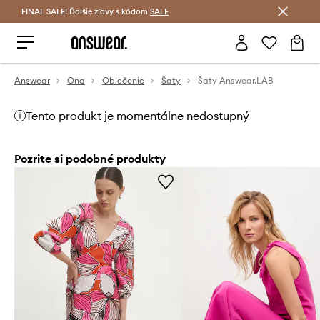
FINAL SALE! Ďalšie zľavy s kódom
Šetrite s Answear Club >
SALE
Answear
Ona
Oblečenie
Šaty
Šaty Answear.LAB
Tento produkt je momentálne nedostupný
Pozrite si podobné produkty