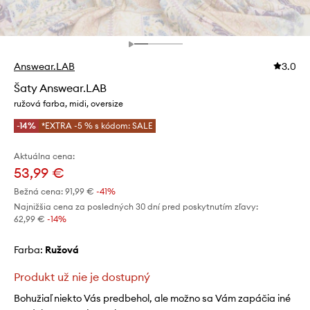
Answear.LAB
3.0
Šaty Answear.LAB
ružová farba, midi, oversize
-14%
*EXTRA -5 % s kódom: SALE
Aktuálna cena:
53,99 €
Bežná cena:
91,99 €
-41%
Najnižšia cena za posledných 30 dní pred poskytnutím zľavy:
62,99 €
 -14%
Farba:
ružová
Produkt už nie je dostupný
Bohužiaľ niekto Vás predbehol, ale možno sa Vám zapáčia iné