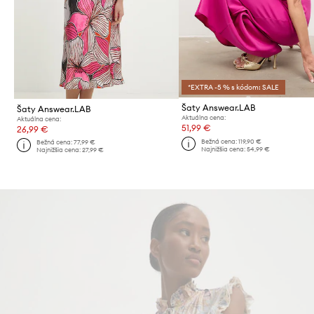
*EXTRA -5 % s kódom: SALE
Šaty Answear.LAB
Šaty Answear.LAB
Aktuálna cena:
Aktuálna cena:
51,99 €
26,99 €
Bežná cena:
119,90 €
Bežná cena:
77,99 €
Najnižšia cena:
54,99 €
Najnižšia cena:
27,99 €