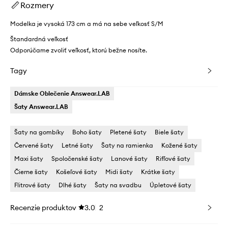
Rozmery
Modelka je vysoká 173 cm a má na sebe veľkosť S/M
Štandardná veľkosť
Odporúčame zvoliť veľkosť, ktorú bežne nosíte.
Tagy
Dámske Oblečenie Answear.LAB
Šaty Answear.LAB
Šaty na gombíky
Boho šaty
Pletené šaty
Biele šaty
Červené šaty
Letné šaty
Šaty na ramienka
Kožené šaty
Maxi šaty
Spoločenské šaty
Lanové šaty
Rifľové šaty
Čierne šaty
Košeľové šaty
Midi šaty
Krátke šaty
Flitrové šaty
Dlhé šaty
Šaty na svadbu
Úpletové šaty
Recenzie produktov
3.0
2