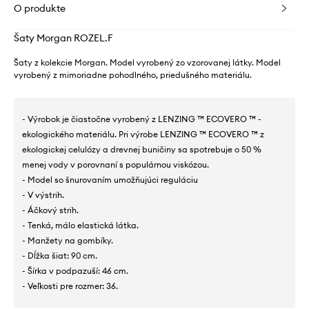
O produkte
Šaty Morgan ROZEL.F
Šaty z kolekcie Morgan. Model vyrobený zo vzorovanej látky. Model
vyrobený z mimoriadne pohodlného, ​​priedušného materiálu.
- Výrobok je čiastočne vyrobený z LENZING ™ ECOVERO ™ -
ekologického materiálu. Pri výrobe LENZING ™ ECOVERO ™ z
ekologickej celulózy a drevnej buničiny sa spotrebuje o 50 %
menej vody v porovnaní s populárnou viskózou.
- Model so šnurovaním umožňujúci reguláciu
- V výstrih.
- Áčkový strih.
- Tenká, málo elastická látka.
- Manžety na gombíky.
- Dĺžka šiat: 90 cm.
- Šírka v podpazuší: 46 cm.
- Veľkosti pre rozmer: 36.