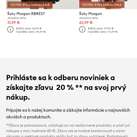
*EXTRA -5 % s kódom: SALE
*EXTRA -5 % s kódom: SALE
Šaty Morgan RBREST
Šaty Morgan
Aktuálna cena:
Aktuálna cena:
31,99 €
62,99 €
Bežná cena:
63,99 €
Bežná cena:
97,90 €
Najnižšia cena:
34,99 €
Najnižšia cena:
70,99 €
Prihláste sa k odberu noviniek a
získajte zľavu
20 %
** na svoj prvý
nákup.
Pripojte sa k našej komunite a získajte informácie o najnovších
akciách a produktoch.
**Zľava je jednorazová, vzťahuje sa na nezľavnené produkty a platí pri
nákupe v min. hodnote 80 €. Zľavu nie je možné kombinovať s inými
akciami a niektoré produkty môžu byť zo zľavy vylúčené. Podrobnosti