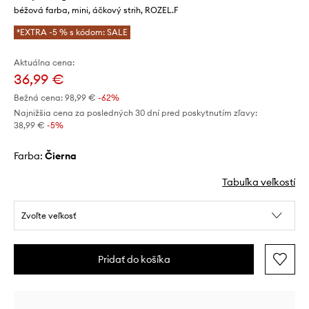
béžová farba, mini, áčkový strih, ROZEL.F
*EXTRA -5 % s kódom: SALE
Aktuálna cena:
36,99 €
Bežná cena:
98,99 €
-62%
Najnižšia cena za posledných 30 dní pred poskytnutím zľavy:
38,99 €
 -5%
Farba:
čierna
Tabuľka veľkostí
Zvoľte veľkosť
Pridať do košíka