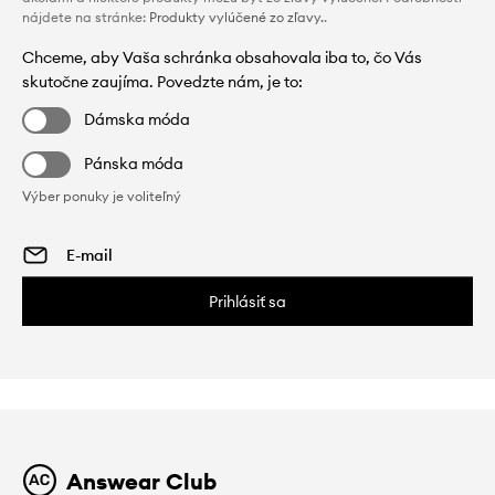
nájdete na stránke:
Produkty vylúčené zo zľavy.
.
Chceme, aby Vaša schránka obsahovala iba to, čo Vás
skutočne zaujíma. Povedzte nám, je to:
Dámska móda
Pánska móda
Výber ponuky je voliteľný
Prihlásiť sa
Answear Club