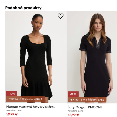
Podobné produkty
-10%
-12%
*EXTRA -5 % s kódom: SALE
*EXTRA -5 % s kódom: SALE
Morgan svetrové šaty s viskózou
Šaty Morgan RMOONI
Aktuálna cena:
Aktuálna cena:
59,99 €
43,99 €