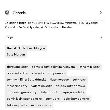
Zloženie
Základná látka: 86 % LENZING ECOVERO Viskóza, 14 % Polyamid
Podšívka: 57 % Polyester, 43 % Elastomultiester
Tagy
Dámske Oblečenie Morgan
Šaty Morgan
tigrované šaty
dámske šaty s dlhým rukávom
letne mini saty
boho šaty dlhé
vila šaty
saty armani
tommy hilfiger šaty dámské
šaty versace
saty roxy
moschino šaty
valentino šaty
adidas šaty dámske
marciano guess saty
šaty bardot
pepe jeans šaty
calvin klein saty damske
saty vans
polo šaty damske
tally weijl šaty
medicine saty