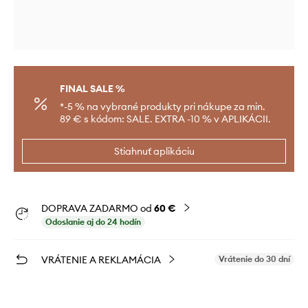
FINAL SALE %
*-5 % na vybrané produkty pri nákupe za min.
89 € s kódom: SALE. EXTRA -10 % v APLIKÁCII.
Stiahnuť aplikáciu
DOPRAVA ZADARMO od
60 €
Odoslanie aj do 24 hodín
VRÁTENIE A REKLAMÁCIA
Vrátenie do 30 dní