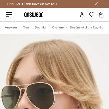
FINAL SALE! Ďalšie zľavy s kódom
Šetrite s Answear Club >
SALE
Answear
Ona
Doplnky
Okuliare
Slnečné okuliare Ray-Ban