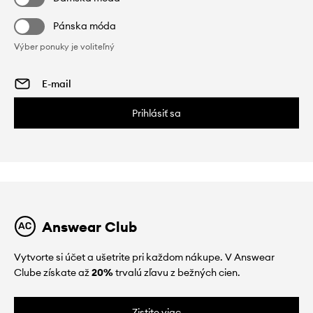
Pánska móda
Výber ponuky je voliteľný
Prihlásiť sa
Answear Club
Vytvorte si účet a ušetrite pri každom nákupe. V Answear
Clube získate až
20%
trvalú zľavu z bežných cien.
Zistite viac