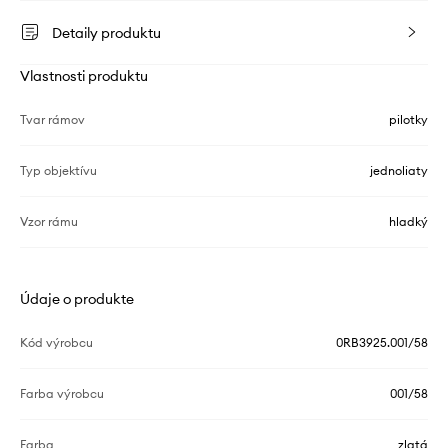
Detaily produktu
Vlastnosti produktu
Tvar rámov
pilotky
Typ objektívu
jednoliaty
Vzor rámu
hladký
Údaje o produkte
Kód výrobcu
0RB3925.001/58
Farba výrobcu
001/58
Farba
zlatá