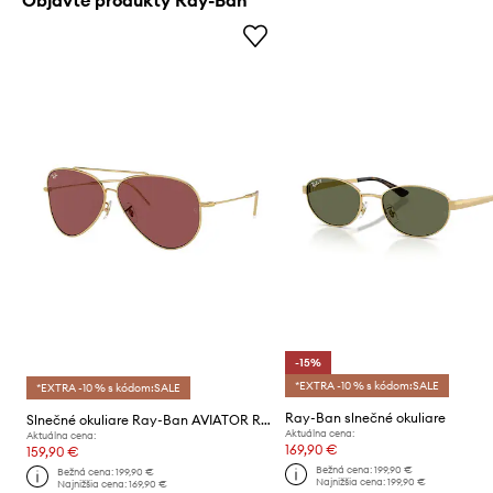
-15%
*EXTRA -10 % s kódom:SALE
*EXTRA -10 % s kódom:SALE
Ray-Ban slnečné okuliare
Slnečné okuliare Ray-Ban AVIATOR REVERSE
Aktuálna cena:
Aktuálna cena:
169,90 €
159,90 €
Bežná cena:
199,90 €
Bežná cena:
199,90 €
Najnižšia cena:
199,90 €
Najnižšia cena:
169,90 €