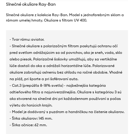
Slnečné okuliare Ray-Ban
Slnečné okuliare z kolekcie Ray-Ban. Model s jednofarebným sklom a
rámom umelej hmoty. Okuliare s filtrom UV 400.
- Tvar rámu: aviator.
- Slnečné okuliare s polarizačným filtrom poskytujú ochranu očí
pred svetlom odrážajúcim sa od povrchov, ako je sneh, voda, sklo
alebo piesok. Polarizačné šošovky umožňujú, aby sa vertikálne
lúče dostali do oka a odrážali horizontálne lúče. Polarizované
okuliare zabraňujú oslneniu bez ohľadu na ročné obdobie. Vhodné
na pláž, pri športe a pri šoférovaní auta.
- Cat.3 (prepúšťa 8-18% svetla) - najbežnejšia kategória
odtieňového filtra a najuniverzálnejšia. Okuliare s kategóriou 3 sú
ako stvorené na slnečné dni pri každodennom používaní a počas
výletu do horúcich krajín.
- Model je dodávaný s puzdrom a handričkou na čistenie okuliarov.
- Šírka okuliarov: 145 mm.
- Šírka očnice: 62 mm.