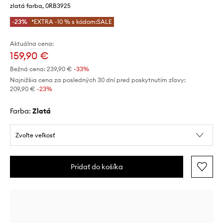
zlatá farba, 0RB3925
-23%
*EXTRA -10 % s kódom:SALE
Aktuálna cena:
159,90 €
Bežná cena:
239,90 €
-33%
Najnižšia cena za posledných 30 dní pred poskytnutím zľavy:
209,90 €
 -23%
Farba:
zlatá
Zvoľte veľkosť
Pridať do košíka