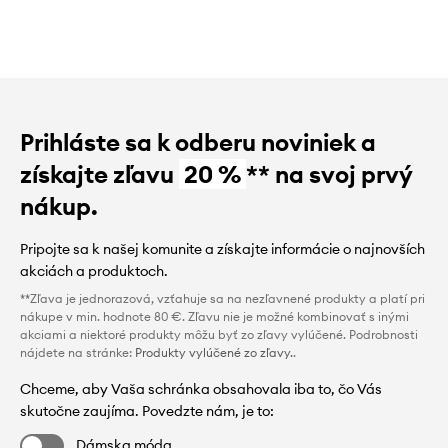
Prihláste sa k odberu noviniek a
získajte zľavu
20 %
** na svoj prvý
nákup.
Pripojte sa k našej komunite a získajte informácie o najnovších
akciách a produktoch.
**Zľava je jednorazová, vzťahuje sa na nezľavnené produkty a platí pri
nákupe v min. hodnote 80 €. Zľavu nie je možné kombinovať s inými
akciami a niektoré produkty môžu byť zo zľavy vylúčené. Podrobnosti
nájdete na stránke:
Produkty vylúčené zo zľavy.
.
Chceme, aby Vaša schránka obsahovala iba to, čo Vás
skutočne zaujíma. Povedzte nám, je to:
Dámska móda