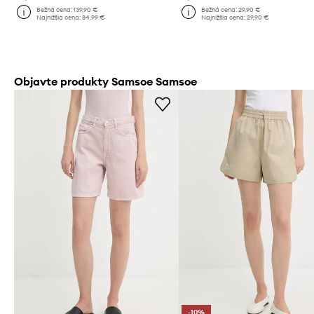
Bežná cena:
139,90 €
Bežná cena:
29,90 €
Najnižšia cena:
84,99 €
Najnižšia cena:
29,90 €
Objavte produkty Samsoe Samsoe
-10%