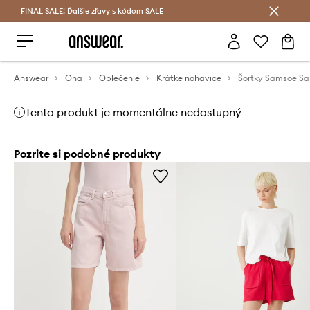
FINAL SALE! Ďalšie zľavy s kódom
Šetrite s Answear Club >
SALE
Answear
Ona
Oblečenie
Krátke nohavice
Šortky Samsoe S
Tento produkt je momentálne nedostupný
Pozrite si podobné produkty