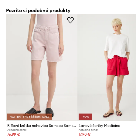
Pozrite si podobné produkty
*EXTRA -5 % s kódom: SALE
-40%
Rifľové krátke nohavice Samsoe Samsoe SASHELLY
Ľanové šortky Medicine
Aktuálna cena:
Aktuálna cena:
76,99 €
17,90 €