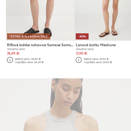
*EXTRA -5 % s kódom: SALE
-40%
Rifľové krátke nohavice Samsoe Samsoe SASHELLY
Ľanové šortky Medicine
Aktuálna cena:
Aktuálna cena:
76,99 €
17,90 €
Bežná cena:
139,90 €
Bežná cena:
29,90 €
Najnižšia cena:
84,99 €
Najnižšia cena:
29,90 €