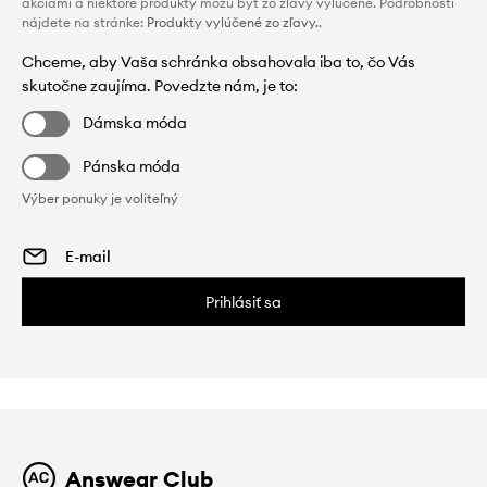
akciami a niektoré produkty môžu byť zo zľavy vylúčené. Podrobnosti
nájdete na stránke:
Produkty vylúčené zo zľavy.
.
Chceme, aby Vaša schránka obsahovala iba to, čo Vás
skutočne zaujíma. Povedzte nám, je to:
Dámska móda
Pánska móda
Výber ponuky je voliteľný
Prihlásiť sa
Answear Club