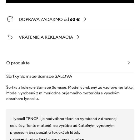
DOPRAVA ZADARMO od
60 €
VRÁTENIE A REKLAMÁCIA
O produkte
Šortky Samsoe Samsoe SALOVA
Šortky z kolekcie Samsoe Samsoe. Model vyrobený zo vzorovanej látky.
Model vyrobený z mimoriadne príjemného materiálu s vysokým
obsahom lyocellu.
- Lyocell TENCEL je hodvábna tkanina vyrobená z drevenej
celulózy. Tento materiál sa vyrába udržateľným výrobným
procesom bez použitia toxických látok.
- Zvýšený pás s flexibilnou gumou v páse.