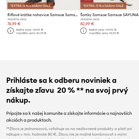
*EXTRA -5 % s kódom: SALE
*EXTRA -5 % s kódom: SALE
Rifľové krátke nohavice Samsoe Samsoe SASHELLY
Šortky Samsoe Samsoe SAYUNA
Aktuálna cena:
Aktuálna cena:
76,99 €
82,99 €
Bežná cena:
139,90 €
Bežná cena:
149,90 €
Najnižšia cena:
84,99 €
Najnižšia cena:
92,99 €
Prihláste sa k odberu noviniek a
získajte zľavu
20 %
** na svoj prvý
nákup.
Pripojte sa k našej komunite a získajte informácie o najnovších
akciách a produktoch.
**Zľava je jednorazová, vzťahuje sa na nezľavnené produkty a platí pri
nákupe v min. hodnote 80 €. Zľavu nie je možné kombinovať s inými