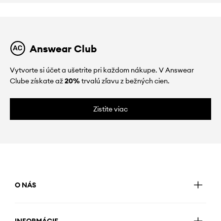
Answear Club
Vytvorte si účet a ušetrite pri každom nákupe. V Answear
Clube získate až
20%
trvalú zľavu z bežných cien.
Zistite viac
O NÁS
INFORMÁCIE