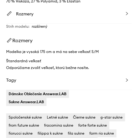
70 % Viskóza, 27 % Polyamid, 3 % Elastan
Rozmery
Strih modelu
:
rozšírený
Rozmery
Modelka je vysoká 175 cm a má na sebe veľkosť S/M
Štandardná veľkosť
Odporúčame zvoliť veľkosť, ktorú bežne nosíte.
Tagy
Dámske Oblečenie Answear.LAB
Sukne Answear.LAB
Spoločenské sukne
Letné sukne
Čierne sukne
g-star sukne
from future sukne
fracomina sukne
forte forte sukne
fiorucci sukne
filippa k sukne
fila sukne
farm rio sukne