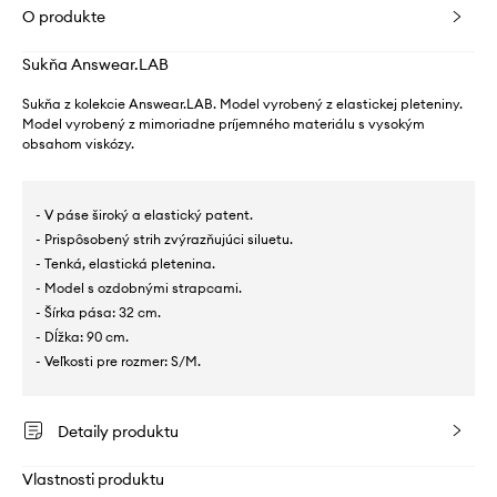
O produkte
Sukňa Answear.LAB
Sukňa z kolekcie Answear.LAB. Model vyrobený z elastickej pleteniny.
Model vyrobený z mimoriadne príjemného materiálu s vysokým
obsahom viskózy.
- V páse široký a elastický patent.
- Prispôsobený strih zvýrazňujúci siluetu.
- Tenká, elastická pletenina.
- Model s ozdobnými strapcami.
- Šírka pása: 32 cm.
- Dĺžka: 90 cm.
- Veľkosti pre rozmer: S/M.
Detaily produktu
Vlastnosti produktu