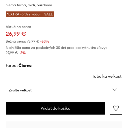
čierna farba, midi, puzdrová
*EXTRA -5 % s kódom: SALE
Aktuálna cena:
26,99 €
Bežná cena:
73,99 €
-63%
Najnižšia cena za posledných 30 dní pred poskytnutím zľavy:
27,99 €
 -3%
Farba:
čierna
Tabuľka veľkostí
Zvoľte veľkosť
Pridať do košíka