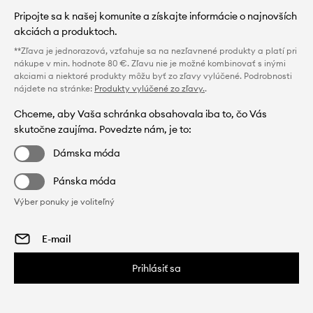
Pripojte sa k našej komunite a získajte informácie o najnovších
akciách a produktoch.
**Zľava je jednorazová, vzťahuje sa na nezľavnené produkty a platí pri
nákupe v min. hodnote 80 €. Zľavu nie je možné kombinovať s inými
akciami a niektoré produkty môžu byť zo zľavy vylúčené. Podrobnosti
nájdete na stránke:
Produkty vylúčené zo zľavy.
.
Chceme, aby Vaša schránka obsahovala iba to, čo Vás
skutočne zaujíma. Povedzte nám, je to:
Dámska móda
Pánska móda
Výber ponuky je voliteľný
Prihlásiť sa