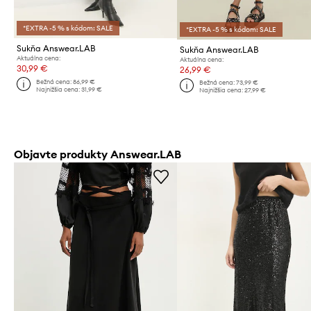
*EXTRA -5 % s kódom: SALE
*EXTRA -5 % s kódom: SALE
Sukňa Answear.LAB
Sukňa Answear.LAB
Aktuálna cena:
Aktuálna cena:
30,99 €
26,99 €
Bežná cena:
86,99 €
Bežná cena:
73,99 €
Najnižšia cena:
31,99 €
Najnižšia cena:
27,99 €
Objavte produkty Answear.LAB