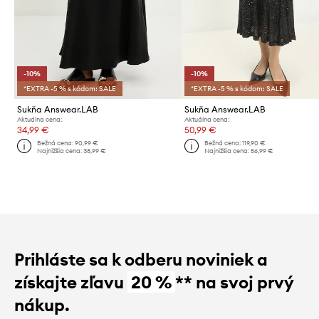
-10%
-10%
*EXTRA -5 % s kódom: SALE
*EXTRA -5 % s kódom: SALE
Sukňa Answear.LAB
Sukňa Answear.LAB
Aktuálna cena:
Aktuálna cena:
34,99 €
50,99 €
Bežná cena:
90,99 €
Bežná cena:
119,90 €
Najnižšia cena:
38,99 €
Najnižšia cena:
56,99 €
Prihláste sa k odberu noviniek a
získajte zľavu
20 %
** na svoj prvý
nákup.