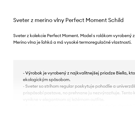
Sveter z merino vlny Perfect Moment Schild
Sveter z kolekcie Perfect Moment. Model s rolákom vyrobený zo
Merino vlna je ľahká a má vysoké termoregulačné vlastnosti.
- Výrobok je vyrobený z najkvalitnejšej priadze Biella, k
ekologickým spôsobom.
- Sveter so strihom regular poskytuje pohodlie a univerzá
prispôsobí postave, no prehnane ju nezvýrazňuje. Tento k
vynikne v elegantnom aj ležérnom outfite.
- Rukávy a spodný okraj zakončené pohodlným elastick
- Vzorovaná pletenina.
- Dĺžka rukáva: 72 cm.
- Dĺžka: 61 cm.
- Šírka v podpazuší: 42 cm.