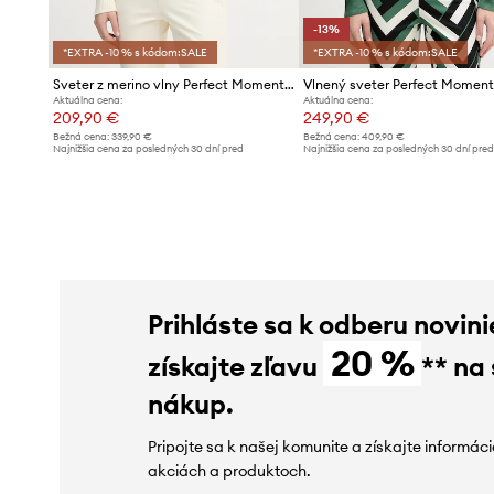
-13%
*EXTRA -10 % s kódom:SALE
*EXTRA -10 % s kódom:SALE
Sveter z merino vlny Perfect Moment Cable
Vlnený sveter Perfect Moment
Aktuálna cena:
Aktuálna cena:
209,90 €
249,90 €
Bežná cena:
339,90 €
Bežná cena:
409,90 €
Najnižšia cena za posledných 30 dní pred
Najnižšia cena za posledných 30 dní pre
poskytnutím zľavy:
229,90 €
poskytnutím zľavy:
289,90 €
Prihláste sa k odberu novini
20 %
získajte zľavu
** na
nákup.
Pripojte sa k našej komunite a získajte informác
akciách a produktoch.