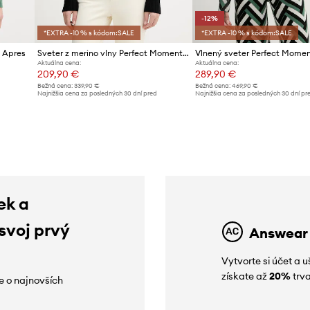
-12%
*EXTRA -10 % s kódom:SALE
*EXTRA -10 % s kódom:SALE
 Apres
Sveter z merino vlny Perfect Moment Cable
Aktuálna cena:
Aktuálna cena:
209,90 €
289,90 €
Bežná cena:
339,90 €
Bežná cena:
469,90 €
d
Najnižšia cena za posledných 30 dní pred
Najnižšia cena za posledných 30 dní pr
poskytnutím zľavy:
229,90 €
poskytnutím zľavy:
329,90 €
ek a
 svoj prvý
Answear
Vytvorte si účet a 
získate až
20%
trva
ie o najnovších