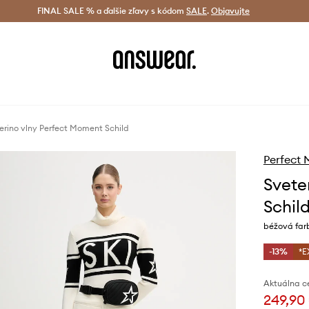
tná doprava od 60 € >
FINAL SALE % a ďalšie zľavy s kódom
Doručenie aj do 24 h >
SALE
.
Objavujte
Šetrite s A
erino vlny Perfect Moment Schild
Perfect
Svete
Schil
béžová far
-13%
*E
Aktuálna c
249,90