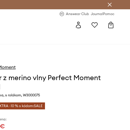
nswear Club >
-20 % na prvý nákup >
Answear Club
Journal
Pomoc
 Moment
r z merino vlny Perfect Moment
d
ba, s rolákom, W3000075
XTRA -10 % s kódom:SALE
ena:
 €