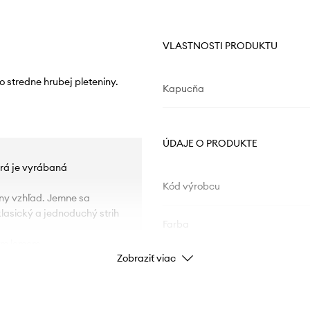
VLASTNOSTI PRODUKTU
 stredne hrubej pleteniny.
Kapucňa
ÚDAJE O PRODUKTE
torá je vyrábaná
Kód výrobcu
lny vzhľad. Jemne sa
lasický a jednoduchý strih
Farba
ým lemom.
Zobraziť viac
Značka
P
ID produktu