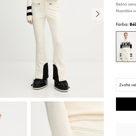
Bežná cena
Najnižšia c
Farba:
b
Zvoľte ve