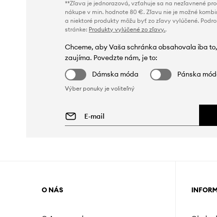
**Zľava je jednorazová, vzťahuje sa na nezľavnené prod
nákupe v min. hodnote 80 €. Zľavu nie je možné kombi
a niektoré produkty môžu byť zo zľavy vylúčené. Podr
stránke:
Produkty vylúčené zo zľavy.
.
Chceme, aby Vaša schránka obsahovala iba to,
zaujíma. Povedzte nám, je to:
Dámska móda
Pánska mó
Výber ponuky je voliteľný
O NÁS
INFOR