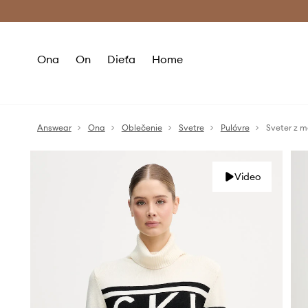
Premium Fashion Benefits >
Bezpla
Ona
On
Dieťa
Home
Answear
Ona
Oblečenie
Svetre
Pulóvre
Sveter z m
Video