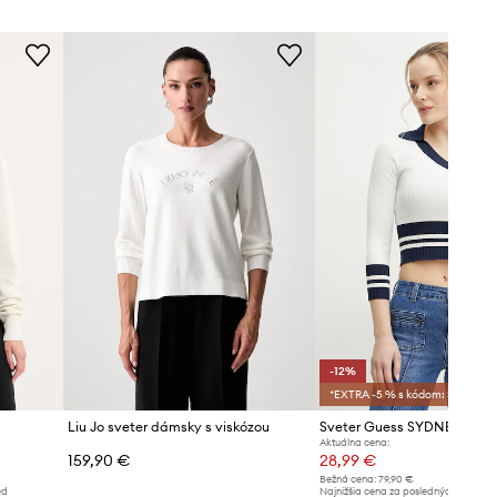
Štandardná veľkosť
Odporúčame zvoliť veľkosť, ktorú
bežne nosíte.
Tabuľka veľkostí
-12%
*EXTRA -5 % s kódom: SALE
Liu Jo sveter dámsky s viskózou
Sveter Guess SYDNEY
Aktuálna cena:
159,90 €
28,99 €
Bežná cena:
79,90 €
ed
Najnižšia cena za posledných 30 dní 