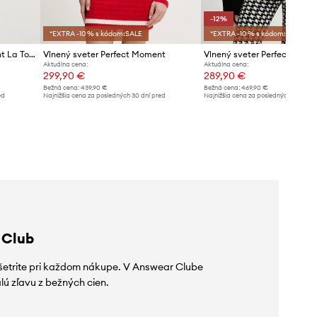
-12%
*EXTRA -10 % s kódom:SALE
*EXTRA -10 % s kódom:SALE
Vlnený sveter Perfect Moment La Tour
Vlnený sveter Perfect Moment
Aktuálna cena:
Aktuálna cena:
299,90 €
289,90 €
Bežná cena:
439,90 €
Bežná cena:
469,90 €
ed
Najnižšia cena za posledných 30 dní pred
Najnižšia cena za posledných 30 dní 
poskytnutím zľavy:
309,90 €
poskytnutím zľavy:
329,90 €
 Club
ušetrite pri každom nákupe. V Answear Clube
lú zľavu z bežných cien.