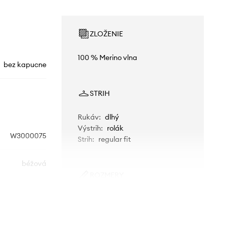
ZLOŽENIE
100 % Merino vlna
bez kapucne
STRIH
Rukáv
:
dlhý
Výstrih
:
rolák
W3000075
Strih
:
regular fit
béžová
ROZMERY
erfect Moment
Modelka je vysoká 177 cm a má
na sebe veľkosť S