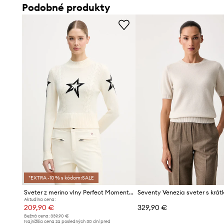
Podobné produkty
- Veľkosti pre rozmer: S.
*EXTRA -10 % s kódom:SALE
Sveter z merino vlny Perfect Moment Cable
Aktuálna cena:
209,90 €
329,90 €
Bežná cena:
339,90 €
Najnižšia cena za posledných 30 dní pred