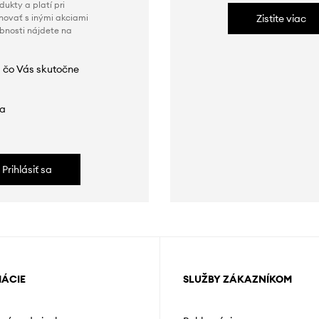
ukty a platí pri
novať s inými akciami
Zistite viac
obnosti nájdete na
 čo Vás skutočne
da
Prihlásiť sa
MÁCIE
SLUŽBY ZÁKAZNÍKOM