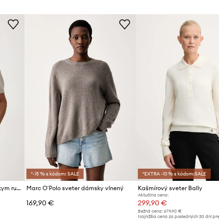
*-15 % s kódom: SALE
*EXTRA -10 % s kódom:SALE
Seventy Venezia sveter s krátkym rukávom dámsky kašmírový
Marc O'Polo sveter dámsky vlnený
Kašmírový sveter Bally
Aktuálna cena:
169,90 €
299,90 €
Bežná cena:
679,90 €
Najnižšia cena za posledných 30 dní pr