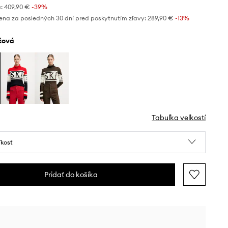
:
409,90 €
-39%
ena za posledných 30 dní pred poskytnutím zľavy:
289,90 €
 -13%
éžová
Tabuľka veľkostí
ľkosť
Pridať do košíka