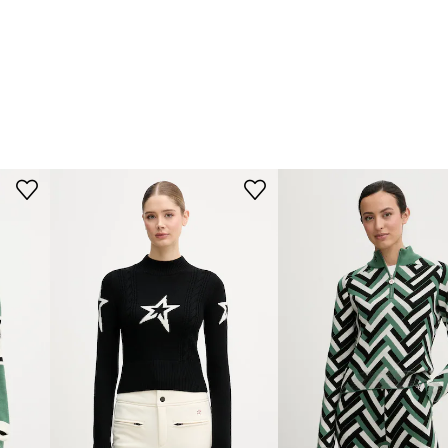
poskytnutím zľavy:
319,90 €