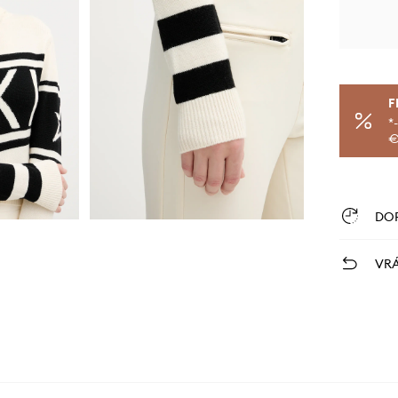
F
*
€
DO
VRÁ