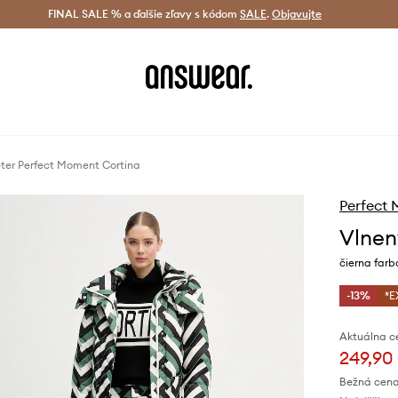
tná doprava od 60 € >
FINAL SALE % a ďalšie zľavy s kódom
Doručenie aj do 24 h >
SALE
.
Objavujte
Šetrite s A
ter Perfect Moment Cortina
Perfect
Vlnen
čierna farb
-13%
*E
Aktuálna c
249,90
Bežná cena