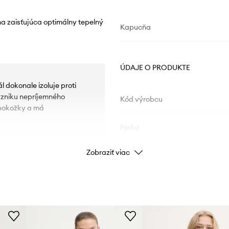
na zaisťujúca optimálny tepelný
Kapucňa
ÚDAJE O PRODUKTE
l dokonale izoluje proti
vzniku nepríjemného
Kód výrobcu
 pokožky a má
Farba
Zobraziť viac
ým lemom.
Značka
P
ID produktu