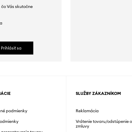
 čo Vás skutočne
da
Prihlásiť sa
MÁCIE
SLUŽBY ZÁKAZNÍKOM
né podmienky
Reklamácia
podmienky
Vrátenie tovaru/odstúpenie 
zmluvy