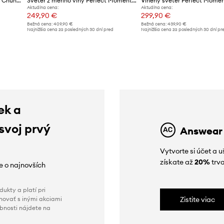
Vlnený sveter Perfect Moment Chunky
Sveter z merino vlny Perfect Moment Schild
Vlnený sveter Perfect Mome
Aktuálna cena:
Aktuálna cena:
249,90 €
299,90 €
Bežná cena:
409,90 €
Bežná cena:
439,90 €
d
Najnižšia cena za posledných 30 dní pred
Najnižšia cena za posledných 30 dní pr
poskytnutím zľavy:
289,90 €
poskytnutím zľavy:
309,90 €
ek a
 svoj prvý
Answear
Vytvorte si účet a 
získate až
20%
trva
ie o najnovších
ukty a platí pri
novať s inými akciami
Zistite viac
obnosti nájdete na