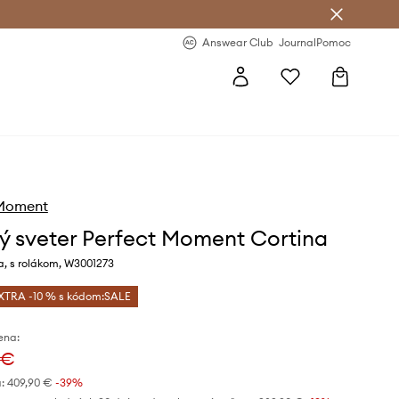
nswear Club >
-20 % na prvý nákup >
Answear Club
Journal
Pomoc
 Moment
ý sveter Perfect Moment Cortina
a, s rolákom, W3001273
XTRA -10 % s kódom:SALE
ena:
 €
:
409,90 €
-39%