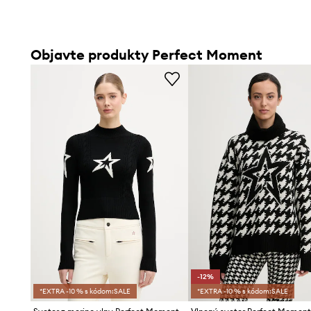
Objavte produkty Perfect Moment
-12%
*EXTRA -10 % s kódom:SALE
*EXTRA -10 % s kódom:SALE