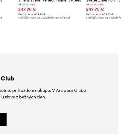
nt
Vlnený sveter Perfect Moment Apres
Aktuálna cena:
Aktuálna cena:
249,90 €
249,90 €
Bežná cena:
409,90 €
Bežná cena:
409,90 €
ed
Najnižšia cena za posledných 30 dní pred
Najnižšia cena za posledných 30 dní 
poskytnutím zľavy:
289,90 €
poskytnutím zľavy:
289,90 €
 Club
ušetrite pri každom nákupe. V Answear Clube
lú zľavu z bežných cien.