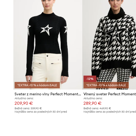
-12%
*EXTRA -10 % s kódom:SALE
*EXTRA -10 % s kódom:SALE
Sveter z merino vlny Perfect Moment Cable
Aktuálna cena:
Aktuálna cena:
209,90 €
289,90 €
Bežná cena:
339,90 €
Bežná cena:
469,90 €
Najnižšia cena za posledných 30 dní pred
Najnižšia cena za posledných 30 dní pre
poskytnutím zľavy:
229,90 €
poskytnutím zľavy:
329,90 €