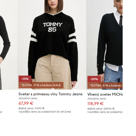
Tabuľka veľkostí
-10%
-50%
*EXTRA -5 % s kódom: SALE
*EXTRA -5 % s kódom: SALE
Sveter s prímesou vlny Tommy Jeans
Vlnený sveter MICHAEL Mic
Aktuálna cena:
Aktuálna cena:
67,99 €
118,99 €
Bežná cena:
119,90 €
Bežná cena:
239,90 €
Najnižšia cena za posledných 30 dní pred
ed
Najnižšia cena za posledných 30 dní 
poskytnutím zľavy:
75,99 €
poskytnutím zľavy:
239,90 €