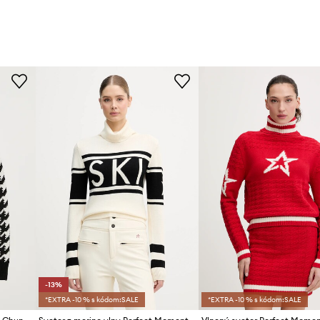
-13%
*EXTRA -10 % s kódom:SALE
*EXTRA -10 % s kódom:SALE