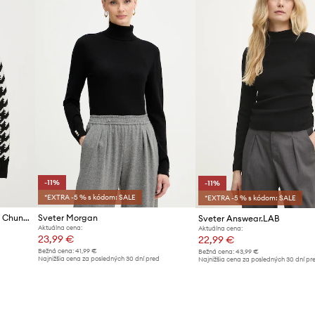
-11%
-11%
*EXTRA -5 % s kódom: SALE
*EXTRA -5 % s kódom: SALE
Vlnený sveter Perfect Moment Chunky
Sveter Morgan
Sveter Answear.LAB
Aktuálna cena:
Aktuálna cena:
23,99 €
22,99 €
Bežná cena:
41,99 €
Bežná cena:
43,99 €
d
Najnižšia cena za posledných 30 dní pred
Najnižšia cena za posledných 30 dní pr
poskytnutím zľavy:
26,99 €
poskytnutím zľavy:
25,99 €