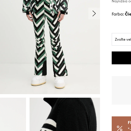
Najnižšia c
Farba:
č
Zvoľte ve
F
*