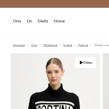
Premium Fashion Benefits >
Bezpla
Ona
On
Dieťa
Home
Answear
Ona
Oblečenie
Svetre
Pulóvre
Vlnený sve
Video