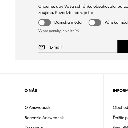
Chceme, aby Vaša schránka obsahovala iba to,
zaujíma. Povedzte nám, je to:
Dámska móda
Pánska mó
Výber ponuky je voliteľný
O NÁS
INFOR
O Answear.sk
Obchod
Recenzie Answear.sk
Ďalšie 