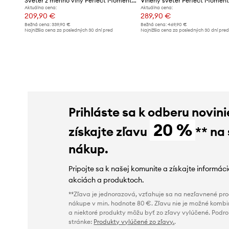
Sveter z merino vlny Perfect Moment Cable
Aktuálna cena:
Aktuálna cena:
209,90 €
289,90 €
Bežná cena:
339,90 €
Bežná cena:
469,90 €
Najnižšia cena za posledných 30 dní pred
Najnižšia cena za posledných 30 dní pre
poskytnutím zľavy:
229,90 €
poskytnutím zľavy:
329,90 €
Prihláste sa k odberu novini
20 %
získajte zľavu
** na
nákup.
Pripojte sa k našej komunite a získajte informác
akciách a produktoch.
**Zľava je jednorazová, vzťahuje sa na nezľavnené prod
nákupe v min. hodnote 80 €. Zľavu nie je možné kombi
a niektoré produkty môžu byť zo zľavy vylúčené. Podr
stránke:
Produkty vylúčené zo zľavy.
.