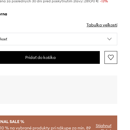
ena za posledných 30 dní pred poskytnutím zľavy:
289,90 €
 -13%
ierna
Tabuľka veľkostí
ľkosť
Pridať do košíka
INAL SALE %
Stiahnuť
-10 % na vybrané produkty pri nákupe za min. 89