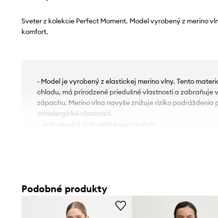
Sveter z kolekcie Perfect Moment. Model vyrobený z merino vl
komfort.
- Model je vyrobený z elastickej merino vlny. Tento materiá
chladu, má prirodzené priedušné vlastnosti a zabraňuje 
zápachu. Merino vlna navyše znižuje riziko podráždenia
antialergické vlastnosti.
- Jednoduchý strih neblokujúci pohyb.
- Model s rolákom.
- Rukávy a spodný okraj zakončené pohodlným elastick
- Pletenina strednej hrúbky.
- Dĺžka rukáva: 65 cm.
- Dĺžka: 58 cm.
Podobné produkty
- Šírka v podpazuší: 42 cm.
- Veľkosti pre rozmer: S.