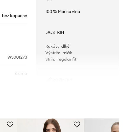
100 % Merino vlna
bez kapucne
STRIH
Rukáv
:
dlhý
Výstrih
:
rolák
W3001273
Strih
:
regular fit
čierna
ROZMERY
erfect Moment
Modelka je vysoká 177 cm a má
na sebe veľkosť S
Štandardná veľkosť
Odporúčame zvoliť veľkosť, ktorú
bežne nosíte.