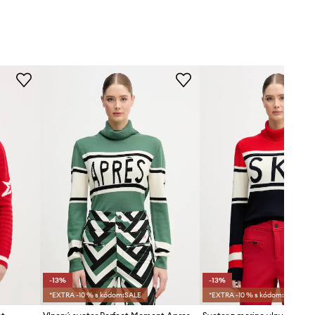
-13%
-13%
*EXTRA -10 % s kódom:SALE
*EXTRA -10 % s kódom:SALE