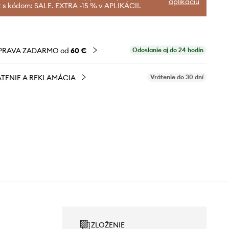
aplikáciu
 s kódom: SALE. EXTRA -15 % v APLIKÁCII.
PRAVA ZADARMO od
60 €
Odoslanie aj do 24 hodín
TENIE A REKLAMÁCIA
Vrátenie do 30 dní
ZLOŽENIE