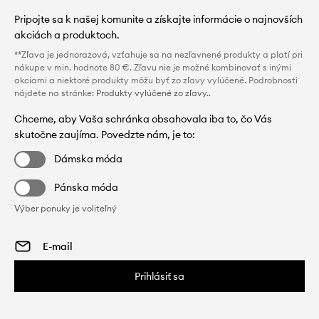
Pripojte sa k našej komunite a získajte informácie o najnovších
akciách a produktoch.
**Zľava je jednorazová, vzťahuje sa na nezľavnené produkty a platí pri
nákupe v min. hodnote 80 €. Zľavu nie je možné kombinovať s inými
akciami a niektoré produkty môžu byť zo zľavy vylúčené. Podrobnosti
nájdete na stránke:
Produkty vylúčené zo zľavy.
.
Chceme, aby Vaša schránka obsahovala iba to, čo Vás
skutočne zaujíma. Povedzte nám, je to:
Dámska móda
Pánska móda
Výber ponuky je voliteľný
Prihlásiť sa