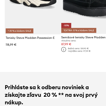
-10%
*EXTRA -5 % s kódom: SALE
*-15 % s kódom: SALE
Semišové tenisky Steve Madden
Tenisky Steve Madden Possession-E
Aktuálna cena:
87,99 €
118,99 €
Bežná cena:
159,90 €
Najnižšia cena:
97,99 €
Prihláste sa k odberu noviniek a
získajte zľavu
20 %
** na svoj prvý
nákup.