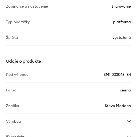
Zapínanie a nastavenie
šnurovanie
Typ podrážky
platforma
Špička
vystužená
Údaje o produkte
Kód výrobcu
SM11003048.184
Farba
čierna
Značka
Steve Madden
Výrobca
ID produktu