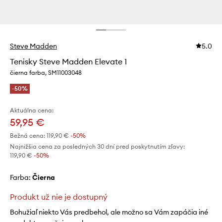
Steve Madden
5.0
Tenisky Steve Madden Elevate 1
čierna farba, SM11003048
-50%
Aktuálna cena:
59,95 €
Bežná cena:
119,90 €
-50%
Najnižšia cena za posledných 30 dní pred poskytnutím zľavy:
119,90 €
 -50%
Farba:
čierna
Produkt už nie je dostupný
Bohužiaľ niekto Vás predbehol, ale možno sa Vám zapáčia iné