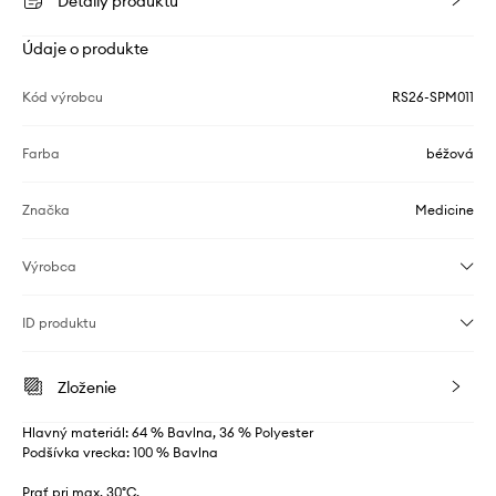
Detaily produktu
Údaje o produkte
Kód výrobcu
RS26-SPM011
Farba
béžová
Značka
Medicine
Výrobca
ID produktu
Zloženie
Hlavný materiál: 64 % Bavlna, 36 % Polyester
Podšívka vrecka: 100 % Bavlna
Prať pri max. 30°C.