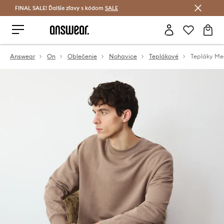
FINAL SALE! Ďalšie zľavy s kódom
Šetrite s Answear Club >
SALE
Answear
On
Oblečenie
Nohavice
Teplákové
Tepláky Me