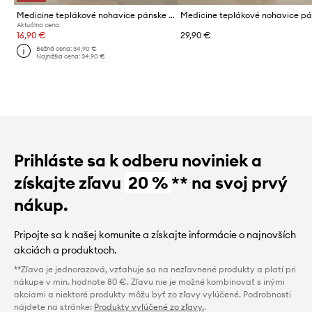
Medicine teplákové nohavice pánske bavlnené
Aktuálna cena:
16,90 €
29,90 €
Bežná cena:
34,90 €
Najnižšia cena:
34,90 €
Prihláste sa k odberu noviniek a
získajte zľavu
20 %
** na svoj prvý
nákup.
Pripojte sa k našej komunite a získajte informácie o najnovších
akciách a produktoch.
**Zľava je jednorazová, vzťahuje sa na nezľavnené produkty a platí pri
nákupe v min. hodnote 80 €. Zľavu nie je možné kombinovať s inými
akciami a niektoré produkty môžu byť zo zľavy vylúčené. Podrobnosti
nájdete na stránke:
Produkty vylúčené zo zľavy.
.