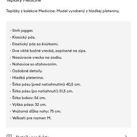
Tepláky Medicine
Tepláky z kolekcie Medicine. Model vyrobený z hladkej pleteniny.
- Strih jogger.
- Klasický pás.
- Elastický pás so šnúrkami.
- Dve všité bočné vrecká, zapínané na zips.
- Nasúvacie vrecko na zadku.
- Nohavice so sťahovaním.
- Ozdobné detaily.
- Hladká pletenina.
- Šírka pásu (pred natiahnutím): 40,5 cm.
- Šírka pásu (po natiahnutí): 51,5 cm.
- Šírka bokov: 56 cm.
- Výška pása: 32 cm.
- Vnútorná dĺžka nohy: 75 cm.
- Veľkosti pre rozmer: M.