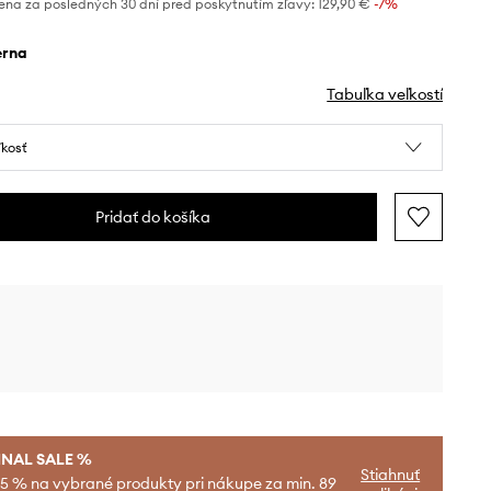
ena za posledných 30 dní pred poskytnutím zľavy:
129,90 €
 -7%
ierna
Tabuľka veľkostí
ľkosť
Pridať do košíka
INAL SALE %
Stiahnuť
-5 % na vybrané produkty pri nákupe za min. 89