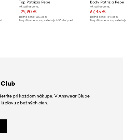
Top Patrizia Pepe
Body Patrizia Pepe
Aktuálna cena:
Aktuálna cena:
129,90 €
67,45 €
Bežná cena:
229,90 €
Bežná cena:
134,90 €
ed
Najnižšia cena za posledných 30 dní pred
Najnižšia cena za posledných 30 dní 
poskytnutím zľavy:
149,90 €
poskytnutím zľavy:
134,90 €
 Club
ušetrite pri každom nákupe. V Answear Clube
lú zľavu z bežných cien.