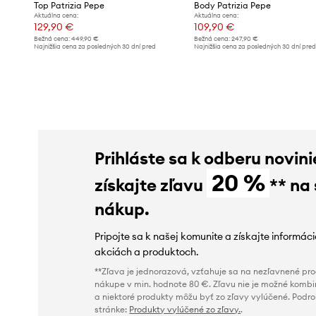
Top Patrizia Pepe
Body Patrizia Pepe
Aktuálna cena:
Aktuálna cena:
129,90 €
109,90 €
Bežná cena:
449,90 €
Bežná cena:
247,90 €
Najnižšia cena za posledných 30 dní pred
Najnižšia cena za posledných 30 dní pre
poskytnutím zľavy:
134,90 €
poskytnutím zľavy:
119,90 €
Prihláste sa k odberu novini
20 %
získajte zľavu
** na
nákup.
Pripojte sa k našej komunite a získajte informác
akciách a produktoch.
**Zľava je jednorazová, vzťahuje sa na nezľavnené prod
nákupe v min. hodnote 80 €. Zľavu nie je možné kombi
a niektoré produkty môžu byť zo zľavy vylúčené. Podr
stránke:
Produkty vylúčené zo zľavy.
.