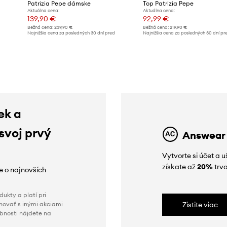
Patrizia Pepe dámske
Top Patrizia Pepe
Aktuálna cena:
Aktuálna cena:
139,90 €
92,99 €
Bežná cena:
239,90 €
Bežná cena:
219,90 €
Najnižšia cena za posledných 30 dní pred
Najnižšia cena za posledných 30 dní pr
d
poskytnutím zľavy:
159,90 €
poskytnutím zľavy:
97,99 €
ek a
 svoj prvý
Answear
Vytvorte si účet a 
získate až
20%
trva
ie o najnovších
ukty a platí pri
novať s inými akciami
Zistite viac
obnosti nájdete na