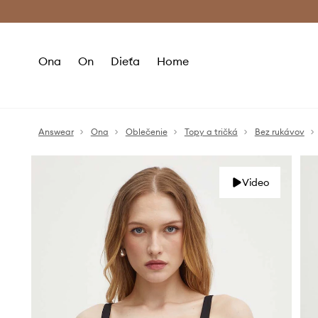
Premium Fashion Benefits >
Bezpla
Ona
On
Dieťa
Home
Answear
Ona
Oblečenie
Topy a tričká
Bez rukávov
Video