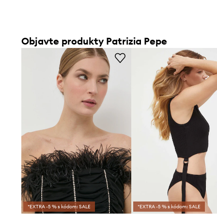
Objavte produkty Patrizia Pepe
*EXTRA -5 % s kódom: SALE
*EXTRA -5 % s kódom: SALE