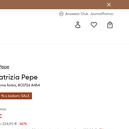
nswear Club >
-20 % na prvý nákup >
Answear Club
Journal
Pomoc
 Pepe
atrizia Pepe
erna farba, 8C0726 A454
 % s kódom: SALE
ena:
€
:
224,90 €
-46%