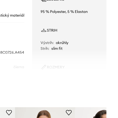
95 % Polyester, 5 % Elastan
stický materiál
STRIH
Výstrih
:
okrúhly
Strih
:
slim fit
8C0726.A454
čierna
ROZMERY
Modelka je vysoká 178 cm a má
Patrizia Pepe
na sebe veľkosť 36
Štandardná veľkosť
Odporúčame zvoliť veľkosť, ktorú
bežne nosíte.
Veľkosti uvedené v obchode boli
prepočítané na štandardnú európsku