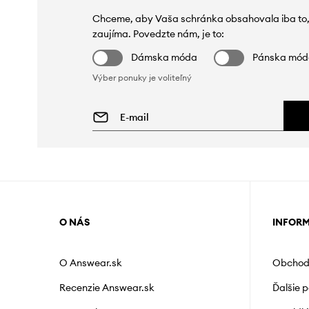
Chceme, aby Vaša schránka obsahovala iba to,
zaujíma. Povedzte nám, je to:
Dámska móda
Pánska mó
Výber ponuky je voliteľný
O NÁS
INFOR
O Answear.sk
Obchod
Recenzie Answear.sk
Ďalšie 