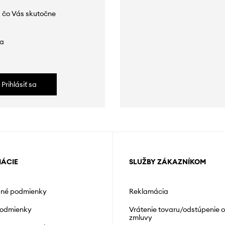
 čo Vás skutočne
da
Prihlásiť sa
MÁCIE
SLUŽBY ZÁKAZNÍKOM
né podmienky
Reklamácia
podmienky
Vrátenie tovaru/odstúpenie 
zmluvy