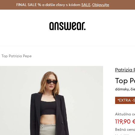
tná doprava od 60 € >
FINAL SALE % a ďalšie zľavy s kódom
Doručenie aj do 24 h >
SALE
.
Objavujte
Šetrite s A
Top Patrizia Pepe
Patrizia
Top P
dámsky, či
*EXTRA -5
Aktuálna c
119,90 
Bežná cena