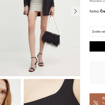
Najnižšia c
Farba:
č
Zvoľte ve
F
*