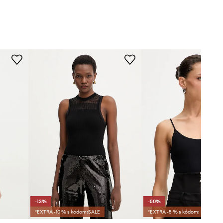
-13%
-50%
*EXTRA -10 % s kódom:SALE
*EXTRA -5 % s kódom: SALE