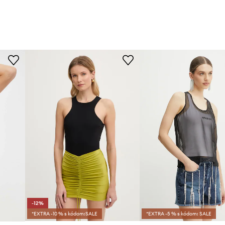
-12%
*EXTRA -10 % s kódom:SALE
*EXTRA -5 % s kódom: SALE