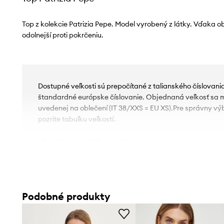
Top z kolekcie Patrizia Pepe. Model vyrobený z látky. Vďaka o
odolnejší proti pokrčeniu.
Dostupné veľkosti sú prepočítané z talianského číslovan
štandardné európske číslovanie. Objednaná veľkosť sa môž
uvedenej na oblečení (IT 38/XXS = EU XS).Pre správny vý
pozrite tabuľku veľkostí.
- Prispôsobený strih zvýrazňujúci siluetu.
- Klasický, okrúhly výstrih.
- Model s elastickými prvkami.
- Zapínanie na zips.
- Nastaviteľné ramienka. Ramienka nie sú odnímateľné.
Podobné produkty
- Dĺžka: 30 cm.
- Šírka v podpazuší: 35 cm.
- Veľkosti pre rozmer: 36.