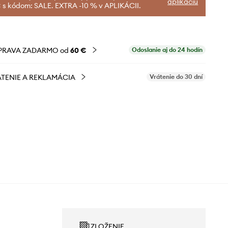
aplikáciu
 s kódom: SALE. EXTRA -10 % v APLIKÁCII.
PRAVA ZADARMO od
60 €
Odoslanie aj do 24 hodín
TENIE A REKLAMÁCIA
Vrátenie do 30 dní
ZLOŽENIE