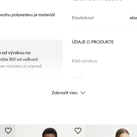
bsahu polyesteru je materiál
Elastickosť
ela
ÚDAJE O PRODUKTE
ia od výrobcu na
e líšiť od veľkosti
Kód výrobcu
ber rozmeru si vopred
Farba
Zobraziť viac
Značka
Výrobca
ID produktu