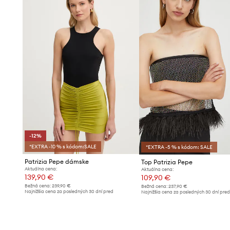
-12%
*EXTRA -10 % s kódom:SALE
*EXTRA -5 % s kódom: SALE
Patrizia Pepe dámske
Top Patrizia Pepe
Aktuálna cena:
Aktuálna cena:
139,90 €
109,90 €
Bežná cena:
239,90 €
Bežná cena:
237,90 €
Najnižšia cena za posledných 30 dní pred
Najnižšia cena za posledných 30 dní pre
poskytnutím zľavy:
159,90 €
poskytnutím zľavy:
119,90 €