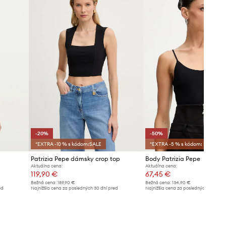
tabuľku veľkostí. Na etikete
dodaného produktu sa nachádza
pôvodné označenie výrobcu.
Tabuľka veľkostí
-20%
-50%
*EXTRA -10 % s kódom:SALE
*EXTRA -5 % s kódom: SALE
Patrizia Pepe dámsky crop top
Body Patrizia Pepe
Aktuálna cena:
Aktuálna cena:
119,90 €
67,45 €
Bežná cena:
189,90 €
Bežná cena:
134,90 €
ed
Najnižšia cena za posledných 30 dní pred
Najnižšia cena za posledných 30 dní 
poskytnutím zľavy:
149,90 €
poskytnutím zľavy:
134,90 €