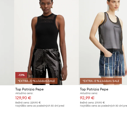
-13%
*EXTRA -10 % s kódom:SALE
*EXTRA -5 % s kódom: SALE
Top Patrizia Pepe
Top Patrizia Pepe
Aktuálna cena:
Aktuálna cena:
129,90 €
92,99 €
Bežná cena:
229,90 €
Bežná cena:
219,90 €
Najnižšia cena za posledných 30 dní pred
Najnižšia cena za posledných 30 dní pr
d
poskytnutím zľavy:
149,90 €
poskytnutím zľavy:
97,99 €