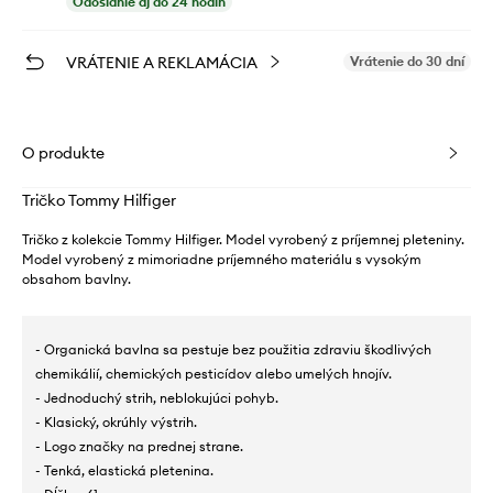
Odoslanie aj do 24 hodín
VRÁTENIE A REKLAMÁCIA
Vrátenie do 30 dní
O produkte
Tričko Tommy Hilfiger
Tričko z kolekcie Tommy Hilfiger. Model vyrobený z príjemnej pleteniny.
Model vyrobený z mimoriadne príjemného materiálu s vysokým
obsahom bavlny.
- Organická bavlna sa pestuje bez použitia zdraviu škodlivých
chemikálií, chemických pesticídov alebo umelých hnojív.
- Jednoduchý strih, neblokujúci pohyb.
- Klasický, okrúhly výstrih.
- Logo značky na prednej strane.
- Tenká, elastická pletenina.