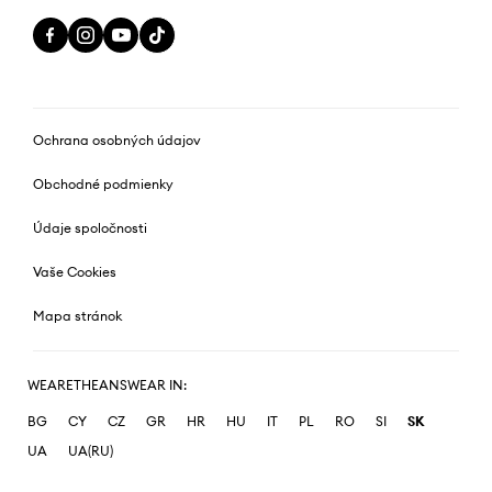
Ochrana osobných údajov
Obchodné podmienky
Údaje spoločnosti
Vaše Cookies
Mapa stránok
WEARETHEANSWEAR IN:
BG
CY
CZ
GR
HR
HU
IT
PL
RO
SI
SK
UA
UA(RU)