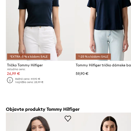
*EXTRA -5 % s kódom: SALE
*-25 % s kódom: SALE
Tričko Tommy Hilfiger
Aktuálna cena:
26,99 €
59,90 €
Bežná cena:
49,90 €
Najnižšia cena:
28,99 €
Objavte produkty Tommy Hilfiger