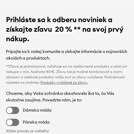
Prihláste sa k odberu noviniek a
získajte zľavu
20 %
** na svoj prvý
nákup.
Pripojte sa k našej komunite a získajte informácie o najnovších
akciách a produktoch.
**Zľava je jednorazová, vzťahuje sa na nezľavnené produkty a platí pri
nákupe v min. hodnote 80 €. Zľavu nie je možné kombinovať s inými
akciami a niektoré produkty môžu byť zo zľavy vylúčené. Podrobnosti
nájdete na stránke:
Produkty vylúčené zo zľavy.
.
Chceme, aby Vaša schránka obsahovala iba to, čo Vás
skutočne zaujíma. Povedzte nám, je to:
Dámska móda
Pánska móda
Výber ponuky je voliteľný