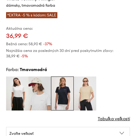
dámsky, tmavomodrá farba
*EXTRA -5 % s kódom: SALE
Aktuálna cena:
36,99 €
Bežná cena:
58,90 €
-37%
Najnižšia cena za posledných 30 dní pred poskytnutím zľavy:
38,99 €
 -5%
Farba:
tmavomodrá
Tabuľka veľkostí
Zvoľte veľkosť