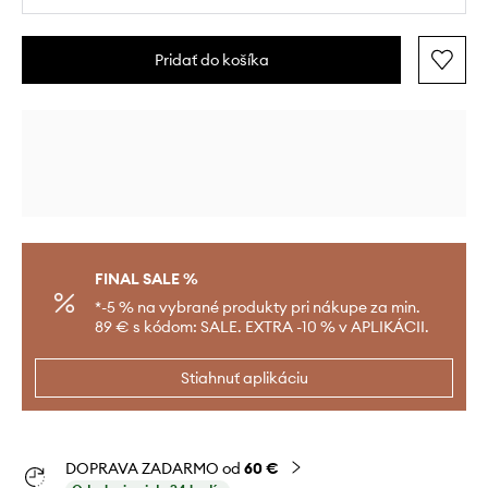
Pridať do košíka
FINAL SALE %
*-5 % na vybrané produkty pri nákupe za min.
89 € s kódom: SALE. EXTRA -10 % v APLIKÁCII.
Stiahnuť aplikáciu
DOPRAVA ZADARMO od
60 €