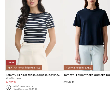
-14%
*EXTRA -5 % s kódom: SALE
*-25 % s kódom: SALE
Tommy Hilfiger tričko dámske bavlnené
Aktuálna cena:
41,99 €
59,90 €
Bežná cena:
69,90 €
Najnižšia cena:
48,99 €