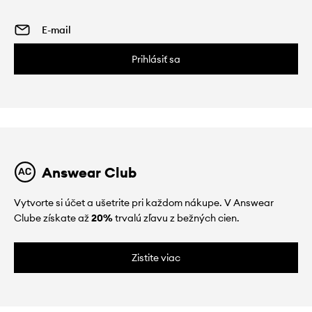
Prihlásiť sa
Answear Club
Vytvorte si účet a ušetrite pri každom nákupe. V Answear
Clube získate až
20%
trvalú zľavu z bežných cien.
Zistite viac