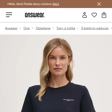
FINAL SALE! Ďalšie zľavy s kódom
Šetrite s Answear Club >
SALE
Answear
Ona
Oblečenie
Topy a tričká
S krátkym rukávom