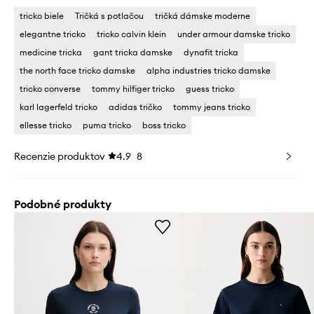
tricko biele
Tričká s potlačou
tričká dámske moderne
elegantne tricko
tricko calvin klein
under armour damske tricko
medicine tricka
gant tricka damske
dynafit tricka
the north face tricko damske
alpha industries tricko damske
tricko converse
tommy hilfiger tricko
guess tricko
karl lagerfeld tricko
adidas tričko
tommy jeans tricko
ellesse tricko
puma tricko
boss tricko
Recenzie produktov
4.9
8
Podobné produkty