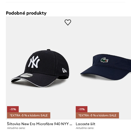
Podobné produkty
-11%
-11%
*EXTRA -5 % s kódom: SALE
*EXTRA -5 % s kódom: SALE
Šiltovka New Era Microfibre 940 NYY MICROFIBRE 9FORTY®
Lacoste šilt
Aktuálna cena:
Aktuálna cena: