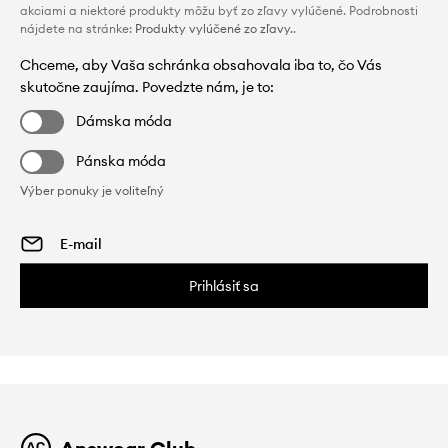
akciami a niektoré produkty môžu byť zo zľavy vylúčené. Podrobnosti
nájdete na stránke:
Produkty vylúčené zo zľavy.
.
Chceme, aby Vaša schránka obsahovala iba to, čo Vás
skutočne zaujíma. Povedzte nám, je to:
Dámska móda
Pánska móda
Výber ponuky je voliteľný
Prihlásiť sa