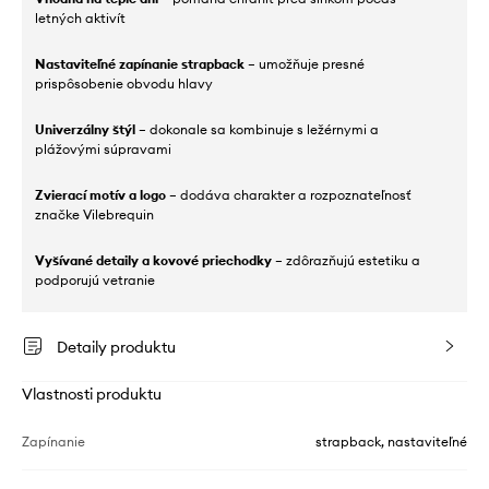
letných aktivít
Nastaviteľné zapínanie strapback
– umožňuje presné
prispôsobenie obvodu hlavy
Univerzálny štýl
– dokonale sa kombinuje s ležérnymi a
plážovými súpravami
Zvierací motív a logo
– dodáva charakter a rozpoznateľnosť
značke Vilebrequin
Vyšívané detaily a kovové priechodky
– zdôrazňujú estetiku a
podporujú vetranie
Detaily produktu
Vlastnosti produktu
Zapínanie
strapback, nastaviteľné