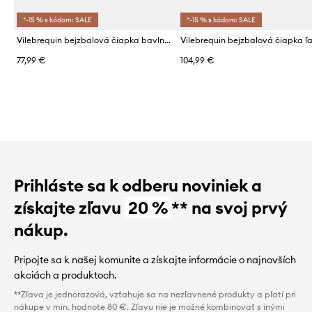
*-15 % s kódom: SALE
*-15 % s kódom: SALE
Vilebrequin bejzbalová čiapka bavlnená CAPSUN
Vilebrequin bejzbalová čiapka ľ
77,99 €
104,99 €
Prihláste sa k odberu noviniek a
získajte zľavu
20 %
** na svoj prvý
nákup.
Pripojte sa k našej komunite a získajte informácie o najnovších
akciách a produktoch.
**Zľava je jednorazová, vzťahuje sa na nezľavnené produkty a platí pri
nákupe v min. hodnote 80 €. Zľavu nie je možné kombinovať s inými