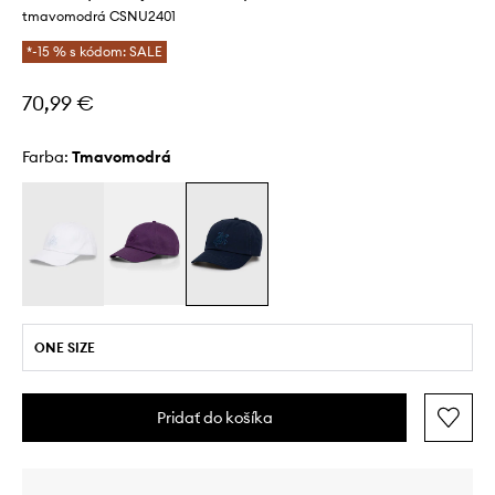
tmavomodrá CSNU2401
*-15 % s kódom: SALE
70,99 €
Farba:
tmavomodrá
ONE SIZE
Pridať do košíka