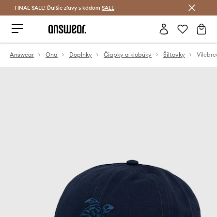
FINAL SALE! Ďalšie zľavy s kódom
Šetrite s Answear Club >
SALE
Answear
Ona
Doplnky
Čiapky a klobúky
Šiltovky