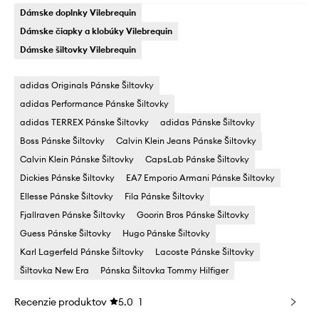
Dámske doplnky Vilebrequin
Dámske čiapky a klobúky Vilebrequin
Dámske šiltovky Vilebrequin
adidas Originals Pánske Šiltovky
adidas Performance Pánske Šiltovky
adidas TERREX Pánske Šiltovky
adidas Pánske Šiltovky
Boss Pánske Šiltovky
Calvin Klein Jeans Pánske Šiltovky
Calvin Klein Pánske Šiltovky
CapsLab Pánske Šiltovky
Dickies Pánske Šiltovky
EA7 Emporio Armani Pánske Šiltovky
Ellesse Pánske Šiltovky
Fila Pánske Šiltovky
Fjallraven Pánske Šiltovky
Goorin Bros Pánske Šiltovky
Guess Pánske Šiltovky
Hugo Pánske Šiltovky
Karl Lagerfeld Pánske Šiltovky
Lacoste Pánske Šiltovky
Šiltovka New Era
Pánska Šiltovka Tommy Hilfiger
Recenzie produktov
5.0
1