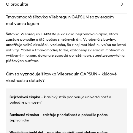
O produkte
Tmavomodrá šiltovka Vilebrequin CAPSUN so zvieracím
motívom a logom
Šiltovka Vilebrequin CAPSUN je klasická bejzbalová čiapka, ktorá
zaisťuje pohodlie a štýl počas slnečných dní. Vyrobená z bavlny,
umožňuje voľnú cirkuláciu vzduchu, čo z nej robí ideálnu voľbu na letné
aktivity. Model v tmavomodrej farbe, ozdobený zvieracím motívom a
vyšívaným logom, dokonale zapadá do ležérnych, streetwearových a
plážových outfitov.
Čím sa vyznačuje šiltovka Vilebrequin CAPSUN – kľúčové
vlastnosti a detaily?
Bejzbalová čiapka
– klasický strih podporuje univerzálnosť a
pohodlie pri nosení
Bavlnená tkanina
– zaisťuje priedušnosť a pohodlie počas
teplých dní
Vhodná na teplé dni
– pomáha chrániť pred slnkom počas