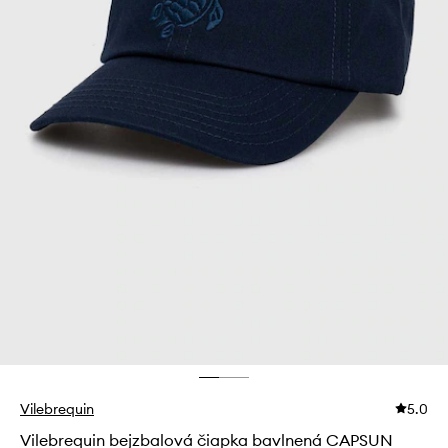
Vilebrequin
5.0
Vilebrequin bejzbalová čiapka bavlnená CAPSUN