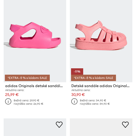
-11%
*EXTRA -5 % s kódom: SALE
*EXTRA -5 % s kódom: SALE
adidas Originals detské sandále CAMPUS 00s FOAM SLIDE
Detské sandále adidas Originals SUPERSTAR SANDAL
Aktuálna cena:
Aktuálna cena:
25,99 €
30,90 €
Bežná cena:
29,90 €
Bežná cena:
34,90 €
Najnižšia cena:
26,90 €
Najnižšia cena:
34,90 €