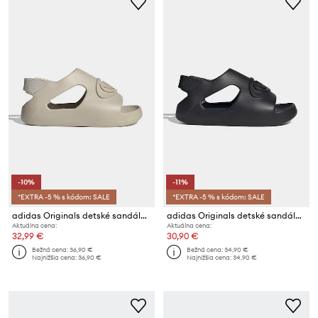
-10%
-11%
*EXTRA -5 % s kódom: SALE
*EXTRA -5 % s kódom: SALE
adidas Originals detské sandále CAMPUS 00s FOAM SLIDE
adidas Originals detské sandále CAMPUS 00s FOAM SLIDE
Aktuálna cena:
Aktuálna cena:
32,99 €
30,90 €
Bežná cena:
36,90 €
Bežná cena:
34,90 €
Najnižšia cena:
36,90 €
Najnižšia cena:
34,90 €