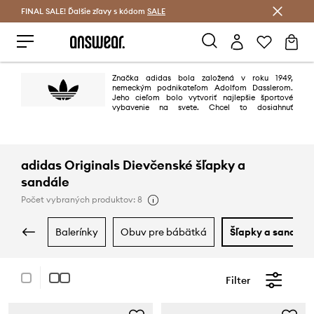
FINAL SALE! Ďalšie zľavy s kódom
Šetrite s Answear Club >
SALE
Značka adidas bola založená v roku 1949,
nemeckým podnikateľom Adolfom Dasslerom.
Jeho cieľom bolo vytvoriť najlepšie športové
vybavenie na svete. Chcel to dosiahnuť
projektovaním najlepších topánok využieľných na šport, chrániacich
športovcov predúrazmi a zabezpečujúc vysokú trvanlivosť výrobkov. Cieľ
bol dosiahnutý na 100%.
adidas Originals Dievčenské šľapky a
sandále
Počet vybraných produktov: 8
balerínky
obuv pre bábätká
šľapky a sandále
Filter