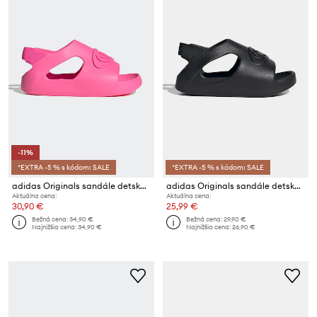
-11%
*EXTRA -5 % s kódom: SALE
*EXTRA -5 % s kódom: SALE
adidas Originals sandále detské CAMPUS 00s FOAM SLIDE
adidas Originals sandále detské CAMPUS 00s FOAM SLIDE
Aktuálna cena:
Aktuálna cena:
30,90 €
25,99 €
Bežná cena:
34,90 €
Bežná cena:
29,90 €
Najnižšia cena:
34,90 €
Najnižšia cena:
26,90 €