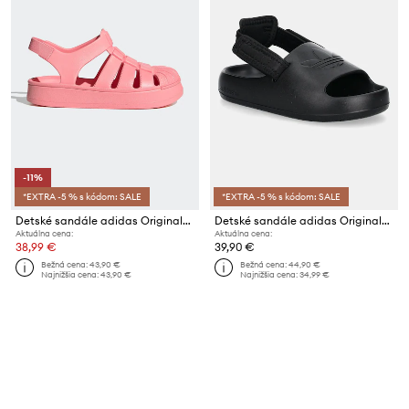
-11%
*EXTRA -5 % s kódom: SALE
*EXTRA -5 % s kódom: SALE
Detské sandále adidas Originals SUPERSTAR SANDAL
Detské sandále adidas Originals ADIFOM ADILETTE
Aktuálna cena:
Aktuálna cena:
38,99 €
39,90 €
Bežná cena:
43,90 €
Bežná cena:
44,90 €
Najnižšia cena:
43,90 €
Najnižšia cena:
34,99 €