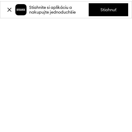
Stiahnite si aplikáciu a
Stiahnuť
nakupujte jednoduchšie
Prihláste sa k odberu noviniek a
získajte zľavu
20 %
** na svoj prvý
nákup.
Pripojte sa k našej komunite a získajte informácie o najnovších
akciách a produktoch.
**Zľava je jednorazová, vzťahuje sa na nezľavnené produkty a platí pri